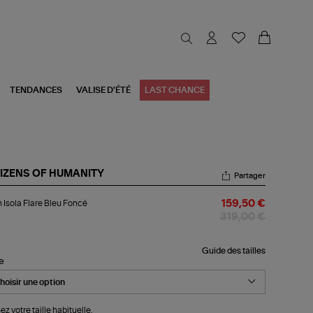
TENDANCES
VALISE D'ÉTÉ
LAST CHANCE
TIZENS OF HUMANITY
Partager
an
 Isola Flare Bleu Foncé
159,50 €
la
re
319,00 €
u
ncé
Guide des tailles
le
ez votre taille habituelle.