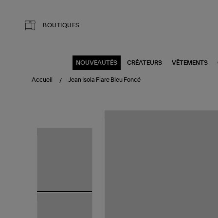
Aller au contenu principal
BOUTIQUES
NOUVEAUTÉS
CRÉATEURS
VÊTEMENTS
Accueil
Jean Isola Flare Bleu Foncé