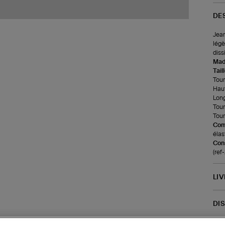
DE
Jean
légè
diss
Made
Tail
Tour 
Haut
Long
Tour
Tour
Com
élas
Cons
(re
LI
DI