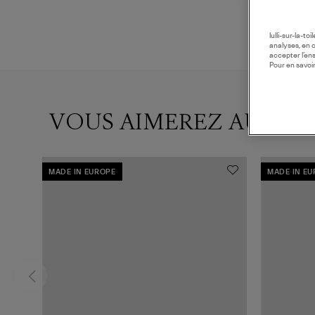
lulli-sur-la-t
analyses, en 
accepter l’en
Pour en savoir
VOUS AIMEREZ AUSSI
MADE IN EUROPE
MADE IN E