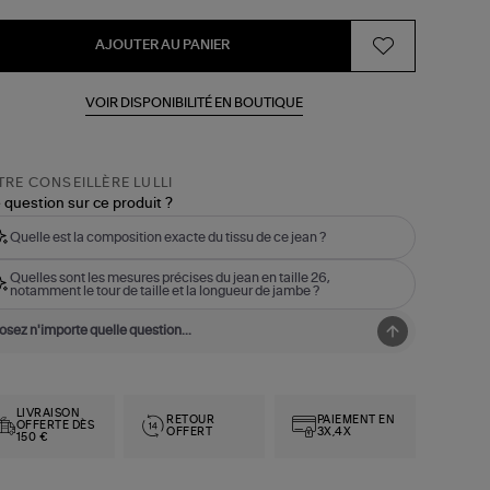
AJOUTER AU PANIER
VOIR DISPONIBILITÉ EN BOUTIQUE
RE CONSEILLÈRE LULLI
 question sur ce produit ?
Quelle est la composition exacte du tissu de ce jean ?
Quelles sont les mesures précises du jean en taille 26,
notamment le tour de taille et la longueur de jambe ?
LIVRAISON
RETOUR
PAIEMENT EN
OFFERTE DÈS
OFFERT
3X,4X
150 €