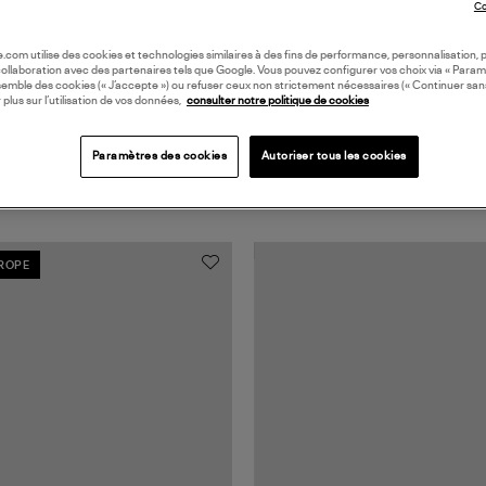
Co
oile.com utilise des cookies et technologies similaires à des fins de performance, personnalisation, p
collaboration avec des partenaires tels que Google. Vous pouvez configurer vos choix via « Param
semble des cookies (« J’accepte ») ou refuser ceux non strictement nécessaires (« Continuer san
 plus sur l’utilisation de vos données,
consulter notre politique de cookies
Paramètres des cookies
Autoriser tous les cookies
UROPE