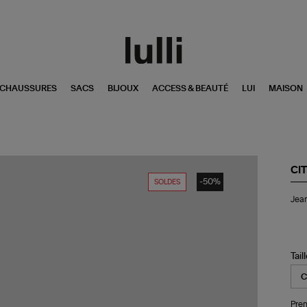
CHAUSSURES
SACS
BIJOUX
ACCESS & BEAUTÉ
LUI
MAISON
CI
-50%
SOLDES
Je
Jean
Iso
Fla
Ble
Fo
Tail
Pren