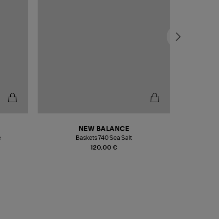
NEW BALANCE
e
Baskets 740 Sea Salt
Veste
120,00 €