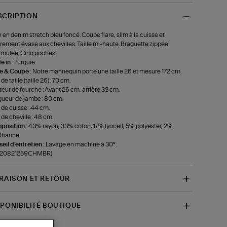
SCRIPTION
 en denim stretch bleu foncé. Coupe flare, slim à la cuisse et
rement évasé aux chevilles. Taille mi-haute. Braguette zippée
imulée. Cinq poches.
 in :
Turquie.
le & Coupe :
Notre mannequin porte une taille 26 et mesure 172 cm.
de taille (taille 26) : 70 cm.
eur de fourche : Avant 26 cm, arrière 33 cm.
ueur de jambe : 80 cm.
 de cuisse : 44 cm.
 de cheville : 48 cm.
position :
43% rayon, 33% coton, 17% lyocell, 5% polyester, 2%
thanne.
eil d'entretien :
Lavage en machine à 30°.
f-20821259CHMBR)
VRAISON ET RETOUR
SPONIBILITÉ BOUTIQUE