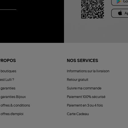
PROPOS
NOS SERVICES
 boutiques
Informations sur la livraison
est Lulli ?
Retour gratuit
 garanties
Suivre ma commande
 garanties Bijoux
Paiement 100% sécurisé
 offres & conditions
Paiement en 3 ou 4 fois
offres d'emploi
Carte Cadeau