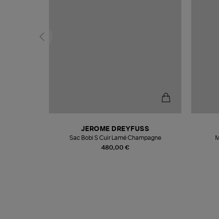
N
JEROME DREYFUSS
te
Sac Bobi S Cuir Lamé Champagne
M
480,00 €