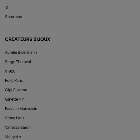
&
Sportmax
CRÉATEURS BIJOUX
Aurélie Bidermann
Serge Thoraval
d1928
Feidt Paris
Gigi Clozeau
Ginette NY
Pascale Monvoisin
Stone Paris
Vanessa Baroni
Vanrycke