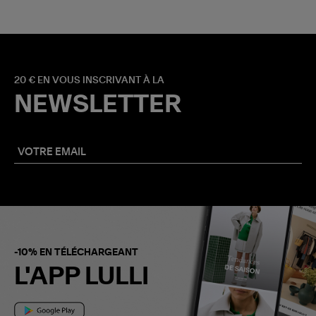
20 € EN VOUS INSCRIVANT À LA
NEWSLETTER
-10% EN TÉLÉCHARGEANT
L'APP LULLI