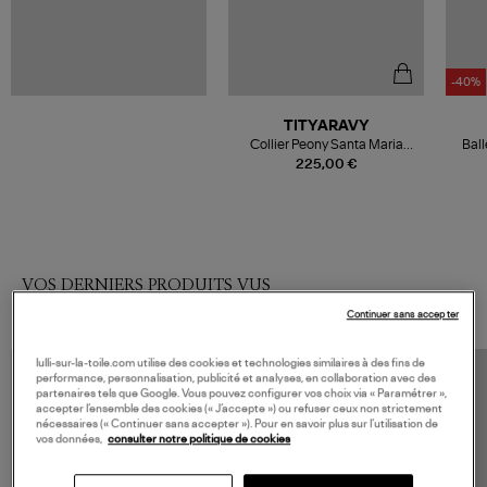
-40%
TITYARAVY
Collier Peony Santa Maria
Ball
Aigue Marine
225,00 €
VOS DERNIERS PRODUITS VUS
Continuer sans accepter
lulli-sur-la-toile.com utilise des cookies et technologies similaires à des fins de
performance, personnalisation, publicité et analyses, en collaboration avec des
partenaires tels que Google. Vous pouvez configurer vos choix via « Paramétrer »,
accepter l’ensemble des cookies (« J’accepte ») ou refuser ceux non strictement
nécessaires (« Continuer sans accepter »). Pour en savoir plus sur l’utilisation de
vos données,
consulter notre politique de cookies