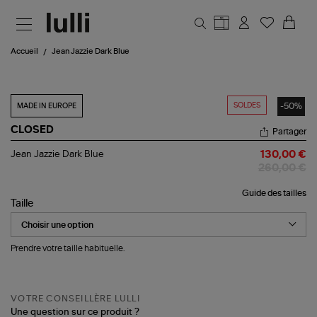
Aller au contenu principal
Accueil
Jean Jazzie Dark Blue
SOLDES
-50%
MADE IN EUROPE
CLOSED
Partager
Jean
Jean Jazzie Dark Blue
130,00 €
Jazzie
260,00 €
Dark
Blue
Guide des tailles
Taille
Prendre votre taille habituelle.
VOTRE CONSEILLÈRE LULLI
Une question sur ce produit ?