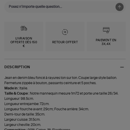
LIVRAISON
PAIEMENT EN
OFFERTE DÈS 150
RETOUR OFFERT
3X,4X
€
DESCRIPTION
Jean en denim bleu foncé à rayures ton sur ton. Coupe large style ballon.
Fermeture zippée à bouton, passants ceinture et 5 poches.
Made in :
Italie.
Taille & Coupe :
Notre mannequin mesure 1m72 et porte une taille 26/34.
Longueur: 98.5cm.
Longueur entrejambe: 72cm.
Longueur fourche avant: 29cm; Fouche arrière: 34cm.
Demi-tour de taille: 35cm.
Largeur cuisse: 31.5cm.
Largeur cheville: 20cm.
Composition :
99% Coton, 1% Elasthanne.