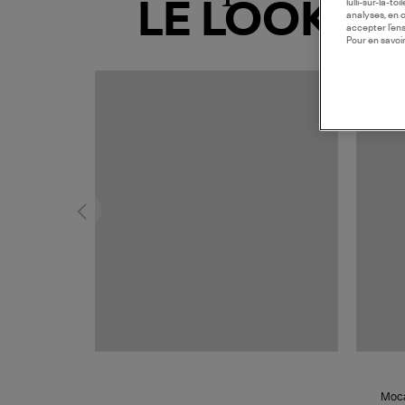
lulli-sur-la-t
LE LOOK
analyses, en 
accepter l’en
Pour en savoir
MADE I
Moca