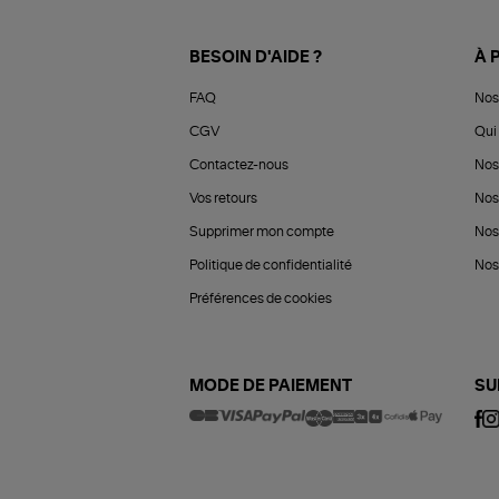
BESOIN D'AIDE ?
À 
FAQ
Nos
CGV
Qui 
Contactez-nous
Nos
Vos retours
Nos
Supprimer mon compte
Nos
Politique de confidentialité
Nos 
Préférences de cookies
MODE DE PAIEMENT
SU