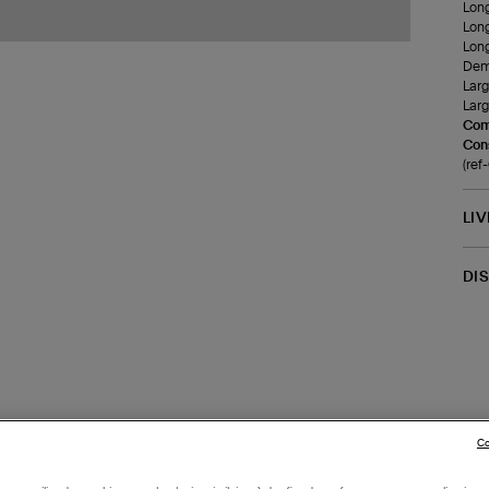
Long
Long
Long
Demi
Larg
Larg
Com
Cons
(re
LI
DI
Co