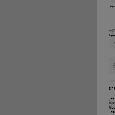
Pren
VOT
Une
DE
Jean
pass
Made
Tail