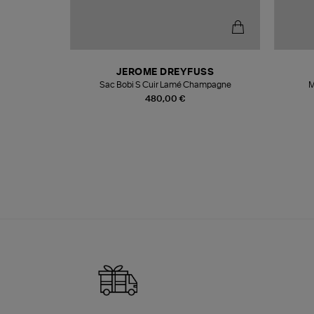
T
JEROME DREYFUSS
k
Sac Bobi S Cuir Lamé Champagne
M
480,00 €