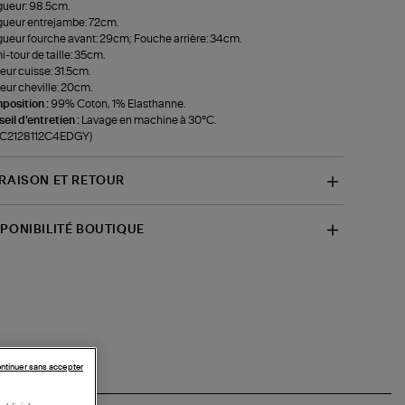
ueur: 98.5cm.
ueur entrejambe: 72cm.
ueur fourche avant: 29cm; Fouche arrière: 34cm.
-tour de taille: 35cm.
eur cuisse: 31.5cm.
eur cheville: 20cm.
position :
99% Coton, 1% Elasthanne.
eil d'entretien :
Lavage en machine à 30°C.
f-C2128112C4EDGY)
VRAISON ET RETOUR
SPONIBILITÉ BOUTIQUE
ntinuer sans accepter