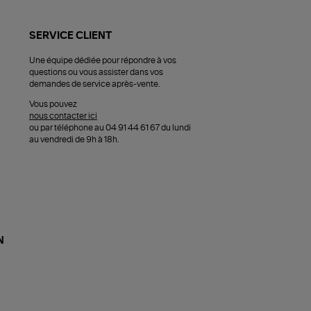
SERVICE CLIENT
Une équipe dédiée pour répondre à vos
questions ou vous assister dans vos
demandes de service après-vente.
Vous pouvez
nous contacter ici
ou par téléphone au 04 91 44 61 67 du lundi
au vendredi de 9h à 18h.
N