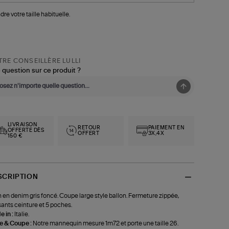
dre votre taille habituelle.
RE CONSEILLÈRE LULLI
 question sur ce produit ?
LIVRAISON
RETOUR
PAIEMENT EN
OFFERTE DÈS
OFFERT
3X,4X
150 €
SCRIPTION
 en denim gris foncé. Coupe large style ballon. Fermeture zippée,
ants ceinture et 5 poches.
 in :
Italie.
le & Coupe :
Notre mannequin mesure 1m72 et porte une taille 26.