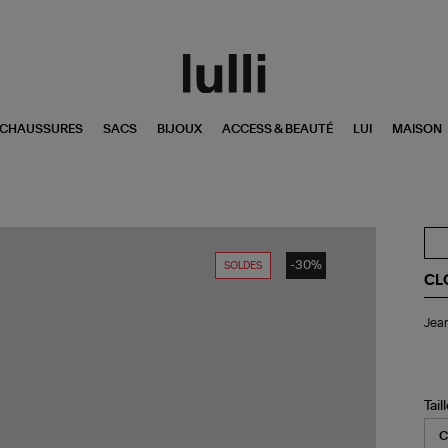
CHAUSSURES
SACS
BIJOUX
ACCESS & BEAUTÉ
LUI
MAISON
-30%
SOLDES
CL
Je
Jean
Jaz
Da
Gr
Tail