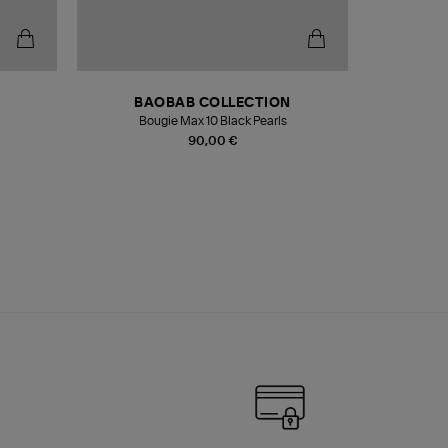
BAOBAB COLLECTION
Bougie Max 10 Black Pearls
Paréo Fou
90,00 €