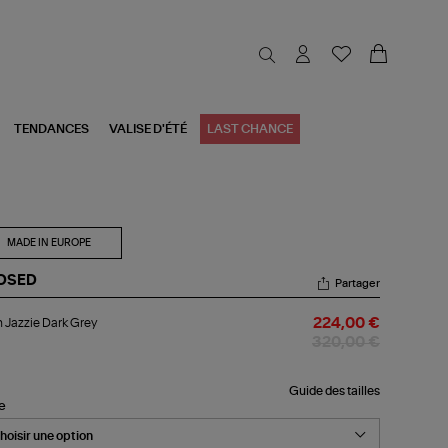
TENDANCES
VALISE D'ÉTÉ
LAST CHANCE
MADE IN EUROPE
OSED
Partager
an
 Jazzie Dark Grey
224,00 €
zie
rk
320,00 €
ey
Guide des tailles
le