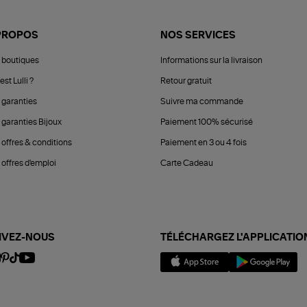
PROPOS
NOS SERVICES
 boutiques
Informations sur la livraison
est Lulli ?
Retour gratuit
 garanties
Suivre ma commande
 garanties Bijoux
Paiement 100% sécurisé
 offres & conditions
Paiement en 3 ou 4 fois
offres d'emploi
Carte Cadeau
IVEZ-NOUS
TÉLÉCHARGEZ L'APPLICATIO