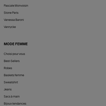
Pascale Monvoisin
Stone Paris
Vanessa Baroni
Vanrycke
MODE FEMME
Choisi pour vous
Best-Sellers
Robes
Baskets femme
Sweatshirt
Jeans
Sacs à main
Bijoux tendances