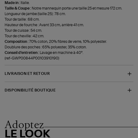
Made in :
Italie.
Taille & Coupe :
Notre mannequin porte une taille 25 et mesure 172 cm.
Longueur de jambe (taille 25) : 78 cm.
Tour de taille : 68 cm.
Hauteur de fourche : Avant 33 cm, arrière 41 cm.
Tour de cuisse : 54 cm.
Tour de cheville : 42 cm.
Composition :
70% coton, 20% fibres de verre, 10% polyester.
Doublure des poches : 65% polyester, 35% coton.
Conseil d'entretien :
Lavage en machine à 40°.
(ref-GWP00844P00103910190)
LIVRAISON ET RETOUR
DISPONIBILITÉ BOUTIQUE
Adoptez
LE LOOK