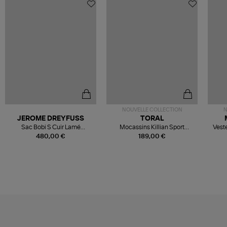
NOUVELLE COLLECTION
N
JEROME DREYFUSS
TORAL
Sac Bobi S Cuir Lamé
Mocassins Killian Sport
Veste
Champagne
Mousse
480,00 €
189,00 €