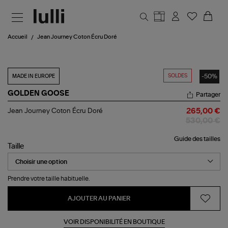
Aller au contenu principal
Accueil
Jean Journey Coton Écru Doré
SOLDES
-50%
MADE IN EUROPE
GOLDEN GOOSE
Partager
Jean
Jean Journey Coton Écru Doré
265,00 €
Journey
530,00 €
Coton
Écru
Guide des tailles
Doré
Taille
Prendre votre taille habituelle.
AJOUTER AU PANIER
VOIR DISPONIBILITÉ EN BOUTIQUE