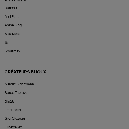
Barbour
Ami Paris
Anine Bing
Max Mara
&
Sportmax
CRÉATEURS BIJOUX
Aurélie Bidermann
Serge Thoraval
d1928
Feidt Paris
Gigi Clozeau
Ginette NY