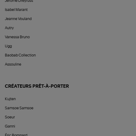
Jérôme Dreyfuss
Isabel Marant
Jeanne Vouland
Autry
Vanessa Bruno
Ugg
Baobab Collection
Assouline
CRÉATEURS PRÊT-À-PORTER
Kujten
Samsoe Samsoe
Soeur
Ganni
Éric Bompard