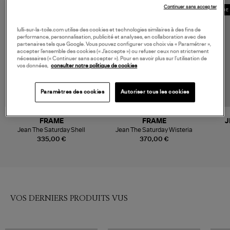
Continuer sans accepter
MADE 
lulli-sur-la-toile.com utilise des cookies et technologies similaires à des fins de
performance, personnalisation, publicité et analyses, en collaboration avec des
partenaires tels que Google. Vous pouvez configurer vos choix via « Paramétrer »,
accepter l’ensemble des cookies (« J’accepte ») ou refuser ceux non strictement
nécessaires (« Continuer sans accepter »). Pour en savoir plus sur l’utilisation de
vos données,
consulter notre politique de cookies
Paramètres des cookies
Autoriser tous les cookies
FRAME
FRAME
J
Jean The Saturday Shell
Jean The Saturday Wisteria
335,00 €
370,00 €
VOS DERNIERS PRODUITS VUS