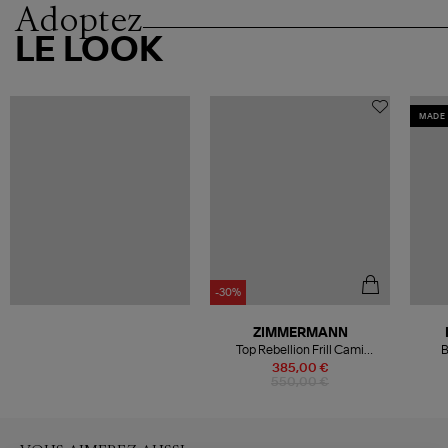
Adoptez
LE LOOK
MADE 
-30%
ZIMMERMANN
Top Rebellion Frill Cami
B
Metallic Rose Gold
385,00 €
550,00 €