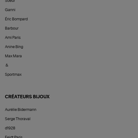
Soeur
Ganni
Éric Bompard
Barbour
Ami Paris
Anine Bing
Max Mara
&
Sportmax
CRÉATEURS BIJOUX
Aurélie Bidermann
Serge Thoraval
d1928
Feidt Paris