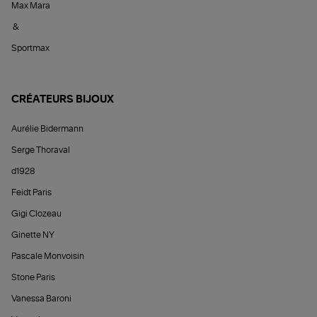
Max Mara
&
Sportmax
CRÉATEURS BIJOUX
Aurélie Bidermann
Serge Thoraval
d1928
Feidt Paris
Gigi Clozeau
Ginette NY
Pascale Monvoisin
Stone Paris
Vanessa Baroni