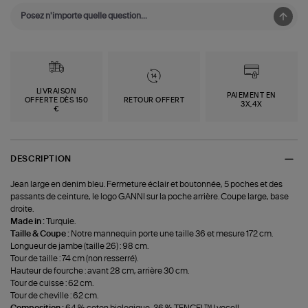
LIVRAISON
PAIEMENT EN
OFFERTE DÈS 150
RETOUR OFFERT
3X,4X
€
DESCRIPTION
Jean large en denim bleu. Fermeture éclair et boutonnée, 5 poches et des
passants de ceinture, le logo GANNI sur la poche arrière. Coupe large, base
droite.
Made in :
Turquie.
Taille & Coupe :
Notre mannequin porte une taille 36 et mesure 172 cm.
Longueur de jambe (taille 26) : 98 cm.
Tour de taille : 74 cm (non resserré).
Hauteur de fourche : avant 28 cm, arrière 30 cm.
Tour de cuisse : 62 cm.
Tour de cheville : 62 cm.
Composition :
64 % coton biologique, 36 % TENCEL™ Lyocell.