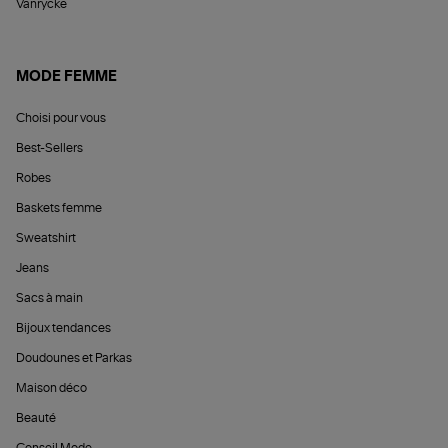
Vanrycke
MODE FEMME
Choisi pour vous
Best-Sellers
Robes
Baskets femme
Sweatshirt
Jeans
Sacs à main
Bijoux tendances
Doudounes et Parkas
Maison déco
Beauté
Conseil Mode