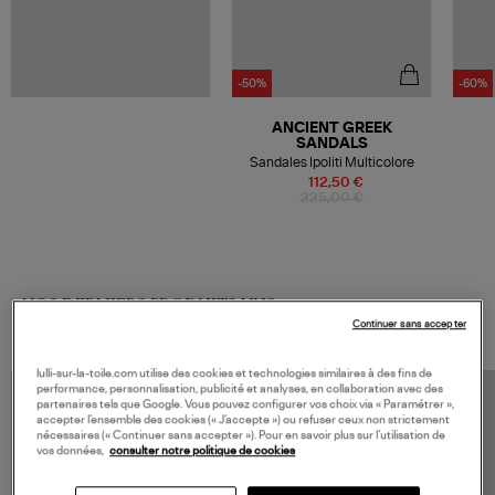
-50%
-60%
ANCIENT GREEK
SANDALS
Sandales Ipoliti Multicolore
Art
112,50 €
225,00 €
VOS DERNIERS PRODUITS VUS
Continuer sans accepter
lulli-sur-la-toile.com utilise des cookies et technologies similaires à des fins de
performance, personnalisation, publicité et analyses, en collaboration avec des
partenaires tels que Google. Vous pouvez configurer vos choix via « Paramétrer »,
accepter l’ensemble des cookies (« J’accepte ») ou refuser ceux non strictement
nécessaires (« Continuer sans accepter »). Pour en savoir plus sur l’utilisation de
vos données,
consulter notre politique de cookies