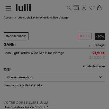
Aller au contenu principal
Accueil
Jean Light Denim Wide Mid Blue Vintage
SOLDES
-30%
MADE IN EUROPE
GANNI
Partager
Jean
Jean Light Denim Wide Mid Blue Vintage
171,50 €
Light
245,00 €
Denim
Wide
Guide des tailles
Mid
Taille
Blue
Vintage
Prendre votre taille habituelle.
VOTRE CONSEILLÈRE LULLI
Une question sur ce produit ?