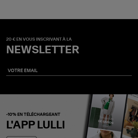
20 € EN VOUS INSCRIVANT À LA
NEWSLETTER
-10% EN TÉLÉCHARGEANT
L'APP LULLI