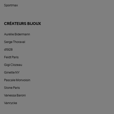
Sportmax
CRÉATEURS BIJOUX
Aurélie Bidermann
Serge Thoraval
d1928
Feidt Paris
Gigi Clozeau
Ginette NY
Pascale Monvoisin
Stone Paris
Vanessa Baroni
Vanrycke