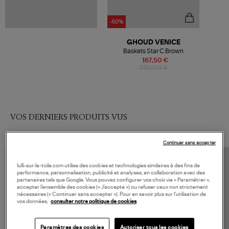
-50%
GHOUD VENICE
Baskets Star C Brown
167,50 €
335,00 €
VOS DERNIERS PRODUITS VUS
Continuer sans accepter
lulli-sur-la-toile.com utilise des cookies et technologies similaires à des fins de
performance, personnalisation, publicité et analyses, en collaboration avec des
partenaires tels que Google. Vous pouvez configurer vos choix via « Paramétrer »,
accepter l’ensemble des cookies (« J’accepte ») ou refuser ceux non strictement
nécessaires (« Continuer sans accepter »). Pour en savoir plus sur l’utilisation de
vos données,
consulter notre politique de cookies
Paramètres des cookies
Autoriser tous les cookies