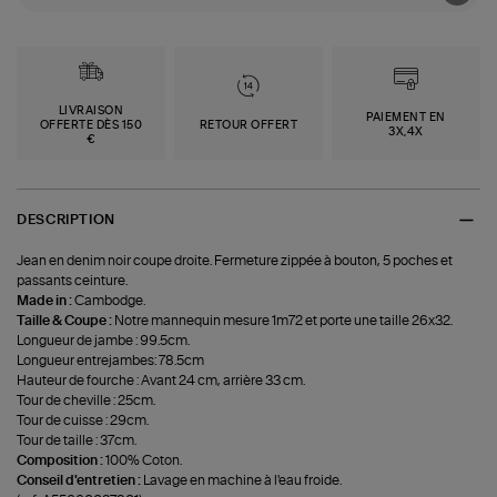
LIVRAISON
PAIEMENT EN
OFFERTE DÈS 150
RETOUR OFFERT
3X,4X
€
DESCRIPTION
Jean en denim noir coupe droite. Fermeture zippée à bouton, 5 poches et
passants ceinture.
Made in :
Cambodge.
Taille & Coupe :
Notre mannequin mesure 1m72 et porte une taille 26x32.
Longueur de jambe : 99.5cm.
Longueur entrejambes: 78.5cm
Hauteur de fourche : Avant 24 cm, arrière 33 cm.
Tour de cheville : 25cm.
Tour de cuisse : 29cm.
Tour de taille : 37cm.
Composition :
100% Coton.
Conseil d'entretien :
Lavage en machine à l'eau froide.