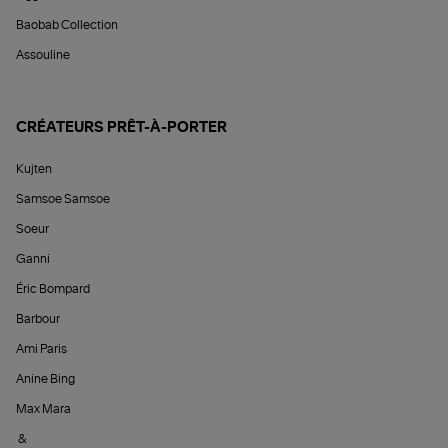
Baobab Collection
Assouline
CRÉATEURS PRÊT-À-PORTER
Kujten
Samsoe Samsoe
Soeur
Ganni
Éric Bompard
Barbour
Ami Paris
Anine Bing
Max Mara
&