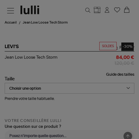
Aller au contenu principal
Accueil
Jean Low Loose Tech Storm
SOLDES
-30%
LEVI'S
Partager
Jean
Jean Low Loose Tech Storm
84,00 €
Low
120,00 €
Loose
Tech
Guide des tailles
Storm
Taille
Prendre votre taille habituelle.
VOTRE CONSEILLÈRE LULLI
Une question sur ce produit ?