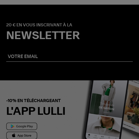
20 € EN VOUS INSCRIVANT À LA
NEWSLETTER
-10% EN TÉLÉCHARGEANT
L'APP LULLI