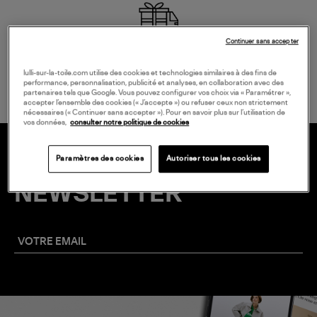
Continuer sans accepter
LIVRAISON GRATUITE
à partir de 150 € d'achat*
lulli-sur-la-toile.com utilise des cookies et technologies similaires à des fins de
performance, personnalisation, publicité et analyses, en collaboration avec des
partenaires tels que Google. Vous pouvez configurer vos choix via « Paramétrer »,
accepter l’ensemble des cookies (« J’accepte ») ou refuser ceux non strictement
nécessaires (« Continuer sans accepter »). Pour en savoir plus sur l’utilisation de
vos données,
consulter notre politique de cookies
Paramètres des cookies
Autoriser tous les cookies
20 € EN VOUS INSCRIVANT À LA
NEWSLETTER