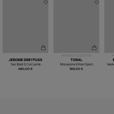
NOUVELLE COLLECTION
N
JEROME DREYFUSS
TORAL
Sac Bobi S Cuir Lamé
Mocassins Killian Sport
Veste
Champagne
Mousse
480,00 €
189,00 €