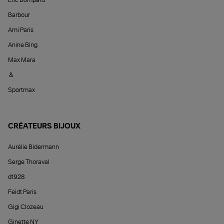
Éric Bompard
Barbour
Ami Paris
Anine Bing
Max Mara
&
Sportmax
CRÉATEURS BIJOUX
Aurélie Bidermann
Serge Thoraval
d1928
Feidt Paris
Gigi Clozeau
Ginette NY