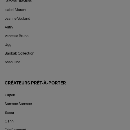
Jérôme Dreyfuss
Isabel Marant
Jeanne Vouland
Autry
Vanessa Bruno
Ugg
Baobab Collection
Assouline
CRÉATEURS PRÊT-À-PORTER
Kujten
Samsoe Samsoe
Soeur
Ganni