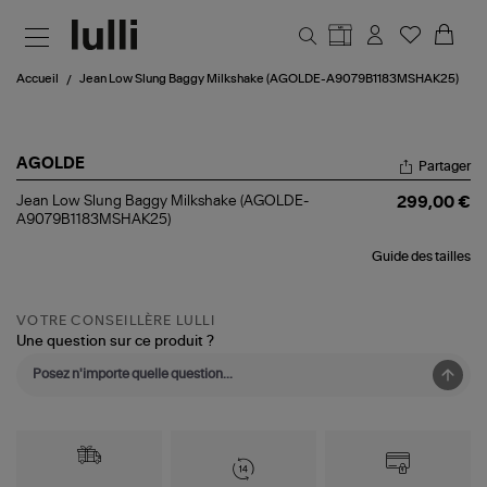
Aller au contenu principal
Accueil
Jean Low Slung Baggy Milkshake (AGOLDE-A9079B1183MSHAK25)
AGOLDE
Partager
Jean
Jean Low Slung Baggy Milkshake (AGOLDE-
299,00 €
Low
A9079B1183MSHAK25)
Slung
Baggy
Guide des tailles
Milkshake
(AGOLDE-
A9079B1183MSHAK25)
VOTRE CONSEILLÈRE LULLI
Une question sur ce produit ?