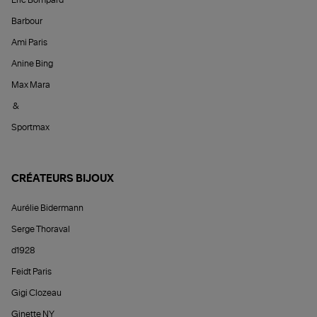
Éric Bompard
Barbour
Ami Paris
Anine Bing
Max Mara
&
Sportmax
CRÉATEURS BIJOUX
Aurélie Bidermann
Serge Thoraval
d1928
Feidt Paris
Gigi Clozeau
Ginette NY