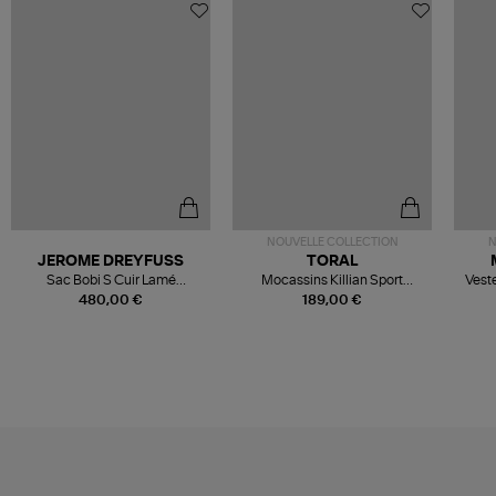
NOUVELLE COLLECTION
N
JEROME DREYFUSS
TORAL
Sac Bobi S Cuir Lamé
Mocassins Killian Sport
Veste
Champagne
Mousse
480,00 €
189,00 €