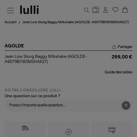
Aller au contenu principal
Accueil
Jean Low Slung Baggy Milkshake (AGOLDE-A9079B1183MSHAK27)
AGOLDE
Partager
Jean
Jean Low Slung Baggy Milkshake (AGOLDE-
299,00 €
Low
A9079B1183MSHAK27)
Slung
Baggy
Guide des tailles
Milkshake
(AGOLDE-
A9079B1183MSHAK27)
VOTRE CONSEILLÈRE LULLI
Une question sur ce produit ?