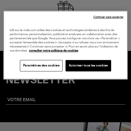
Continuer sans accepter
LIVRAISON GRATUITE
à partir de 150 € d'achat*
lulli-sur-la-toile.com utilise des cookies et technologies similaires à des fins de
performance, personnalisation, publicité et analyses, en collaboration avec des
partenaires tels que Google. Vous pouvez configurer vos choix via « Paramétrer »,
accepter l’ensemble des cookies (« J’accepte ») ou refuser ceux non strictement
nécessaires (« Continuer sans accepter »). Pour en savoir plus sur l’utilisation de
vos données,
consulter notre politique de cookies
Paramètres des cookies
Autoriser tous les cookies
20 € EN VOUS INSCRIVANT À LA
NEWSLETTER