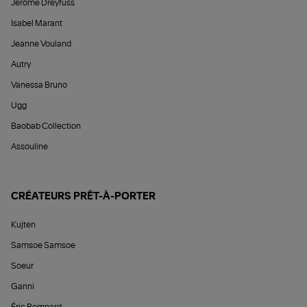
Jérôme Dreyfuss
Isabel Marant
Jeanne Vouland
Autry
Vanessa Bruno
Ugg
Baobab Collection
Assouline
CRÉATEURS PRÊT-À-PORTER
Kujten
Samsoe Samsoe
Soeur
Ganni