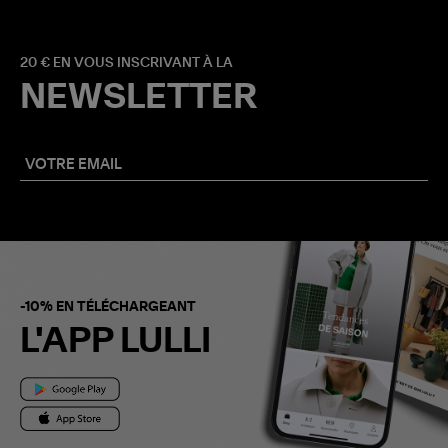
20 € EN VOUS INSCRIVANT À LA
NEWSLETTER
-10% EN TÉLÉCHARGEANT
L'APP LULLI