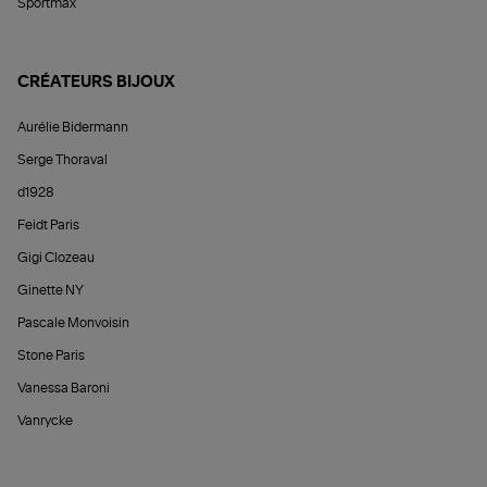
Sportmax
CRÉATEURS BIJOUX
Aurélie Bidermann
Serge Thoraval
d1928
Feidt Paris
Gigi Clozeau
Ginette NY
Pascale Monvoisin
Stone Paris
Vanessa Baroni
Vanrycke