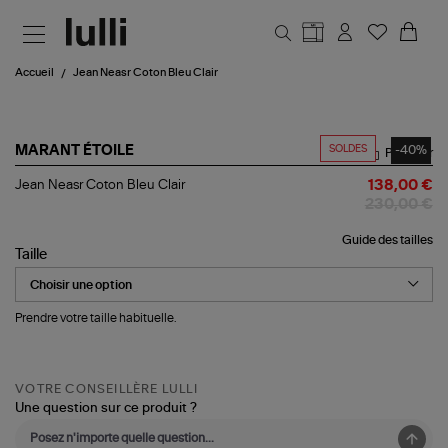
Aller au contenu principal
Accueil
Jean Neasr Coton Bleu Clair
SOLDES
-40%
MARANT ÉTOILE
Partager
Jean
Jean Neasr Coton Bleu Clair
138,00 €
Neasr
230,00 €
Coton
Bleu
Guide des tailles
Clair
Taille
Prendre votre taille habituelle.
VOTRE CONSEILLÈRE LULLI
Une question sur ce produit ?