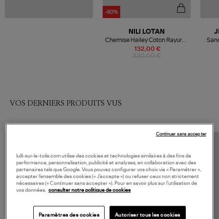
-60%
NILI LOTAN
J
Chemise Hailey Coton Rayures
Sand
Navy
132,00 €
330,00 €
VOS DERNIERS PRODUITS VUS
Continuer sans accepter
lulli-sur-la-toile.com utilise des cookies et technologies similaires à des fins de
performance, personnalisation, publicité et analyses, en collaboration avec des
partenaires tels que Google. Vous pouvez configurer vos choix via « Paramétrer »,
accepter l’ensemble des cookies (« J’accepte ») ou refuser ceux non strictement
nécessaires (« Continuer sans accepter »). Pour en savoir plus sur l’utilisation de
vos données,
consulter notre politique de cookies
Paramètres des cookies
Autoriser tous les cookies