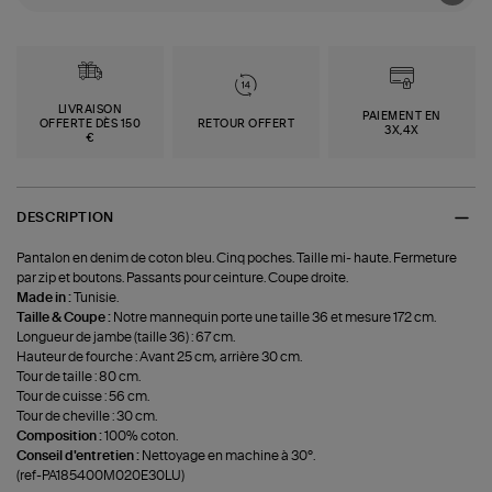
LIVRAISON
PAIEMENT EN
OFFERTE DÈS 150
RETOUR OFFERT
3X,4X
€
DESCRIPTION
Pantalon en denim de coton bleu. Cinq poches. Taille mi- haute. Fermeture
par zip et boutons. Passants pour ceinture. Coupe droite.
Made in :
Tunisie.
Taille & Coupe :
Notre mannequin porte une taille 36 et mesure 172 cm.
Longueur de jambe (taille 36) : 67 cm.
Hauteur de fourche : Avant 25 cm, arrière 30 cm.
Tour de taille : 80 cm.
Tour de cuisse : 56 cm.
Tour de cheville : 30 cm.
Composition :
100% coton.
Conseil d'entretien :
Nettoyage en machine à 30°.
(ref-PA185400M020E30LU)