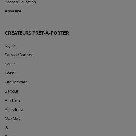
Baobab Collection
Assouline
CRÉATEURS PRÊT-À-PORTER
Kujten
Samsoe Samsoe
Soeur
Ganni
Éric Bompard
Barbour
Ami Paris
Anine Bing
Max Mara
&