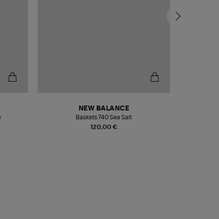
NEW BALANCE
e
Baskets 740 Sea Salt
Veste
120,00 €