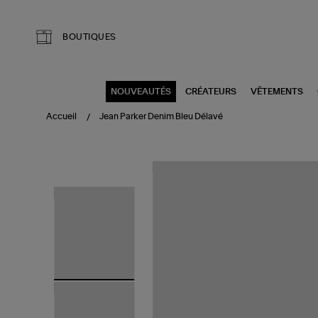
Aller au contenu principal
BOUTIQUES
NOUVEAUTÉS
CRÉATEURS
VÊTEMENTS
Accueil
Jean Parker Denim Bleu Délavé