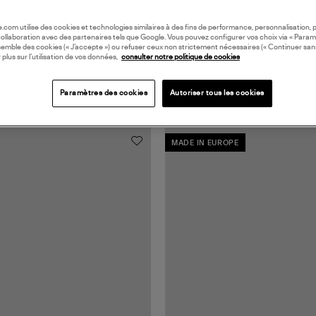
oile.com utilise des cookies et technologies similaires à des fins de performance, personnalisation, p
collaboration avec des partenaires tels que Google. Vous pouvez configurer vos choix via « Param
semble des cookies (« J’accepte ») ou refuser ceux non strictement nécessaires (« Continuer san
 plus sur l’utilisation de vos données,
consulter notre politique de cookies
Paramètres des cookies
Autoriser tous les cookies
MADE IN EUROPE