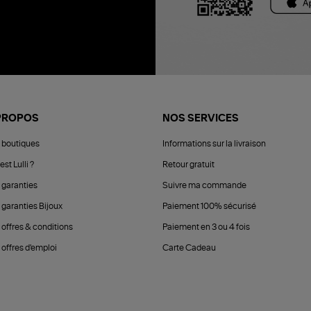
PROPOS
NOS SERVICES
 boutiques
Informations sur la livraison
est Lulli ?
Retour gratuit
 garanties
Suivre ma commande
 garanties Bijoux
Paiement 100% sécurisé
 offres & conditions
Paiement en 3 ou 4 fois
offres d'emploi
Carte Cadeau