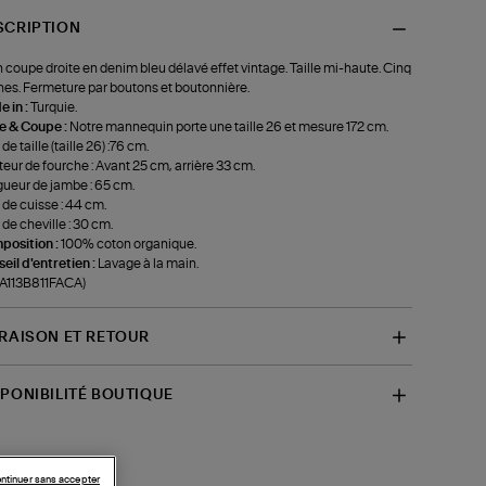
SCRIPTION
 coupe droite en denim bleu délavé effet vintage. Taille mi-haute. Cinq
es. Fermeture par boutons et boutonnière.
 in :
Turquie.
le & Coupe :
Notre mannequin porte une taille 26 et mesure 172 cm.
de taille (taille 26) :76 cm.
eur de fourche : Avant 25 cm, arrière 33 cm.
ueur de jambe : 65 cm.
 de cuisse : 44 cm.
 de cheville : 30 cm.
position :
100% coton organique.
eil d'entretien :
Lavage à la main.
-A113B811FACA)
VRAISON ET RETOUR
SPONIBILITÉ BOUTIQUE
ntinuer sans accepter