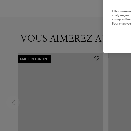
lulli-sur-la-t
analyses, en 
accepter l’en
Pour en savoir
VOUS AIMEREZ AUSSI
MADE IN EUROPE