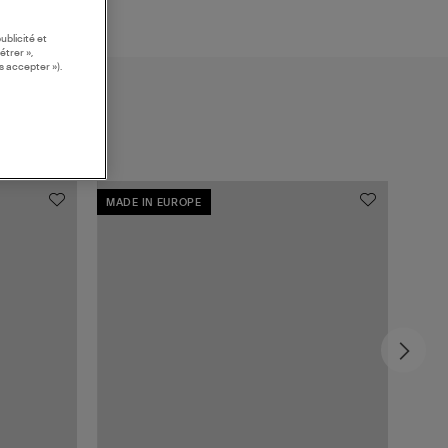
ublicité et
étrer »,
s accepter »).
MADE IN EUROPE