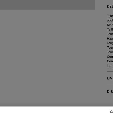
DE
Jean
poch
Made
Tail
Tour 
Haut
Long
Tour
Tour
Com
Cons
(ref
LI
DI
Co