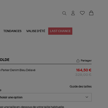
TENDANCES
VALISE D'ÉTÉ
LAST CHANCE
OLDE
Partager
an
 Parker Denim Bleu Délavé
164,50 €
ker
nim
329,00 €
u
lavé
Guide des tailles
le
ez une taille en-dessous de votre taille habituelle.