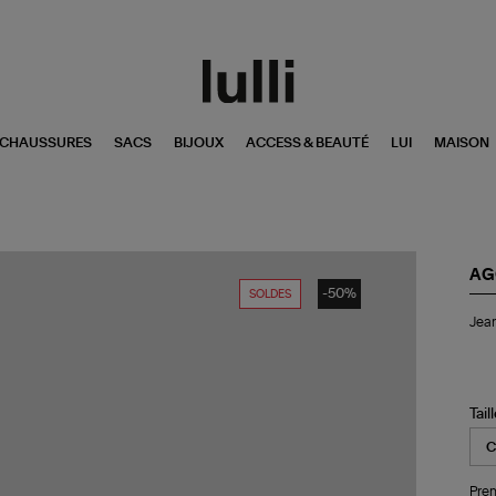
CHAUSSURES
SACS
BIJOUX
ACCESS & BEAUTÉ
LUI
MAISON
AG
-50%
SOLDES
Je
Jean
Par
De
Ble
Dé
Tail
Pren