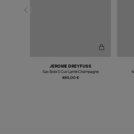
N
JEROME DREYFUSS
te
Sac Bobi S Cuir Lamé Champagne
M
480,00 €