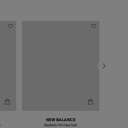
NEW BALANCE
e
Baskets 740 Sea Salt
Veste