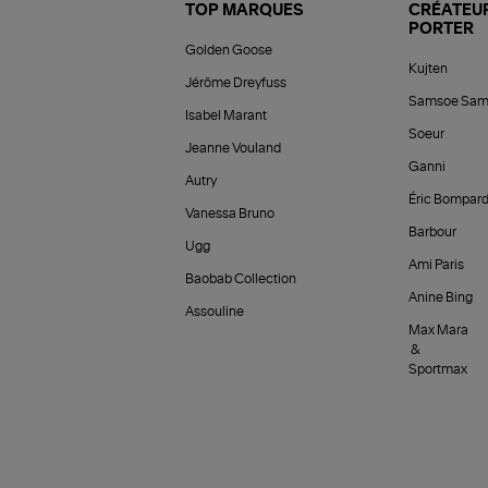
TOP MARQUES
CRÉATEUR
PORTER
Golden Goose
Kujten
Jérôme Dreyfuss
Samsoe Sam
Isabel Marant
Soeur
Jeanne Vouland
Ganni
Autry
Éric Bompar
Vanessa Bruno
Barbour
Ugg
Ami Paris
Baobab Collection
Anine Bing
Assouline
Max Mara
&
Sportmax