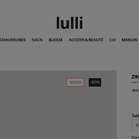
CHAUSSURES
SACS
BIJOUX
ACCESS & BEAUTÉ
LUI
MAISON
ZI
-60%
SOLDES
Je
Jean
Re
Co
Ble
Ink
Tail
Pren