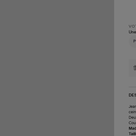
VOT
Une
DE
Jean
cein
Deux
Coup
Made
Tail