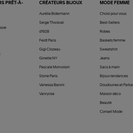
S PRÊT-À-
CRÉATEURS BIJOUX
MODE FEMME
Aurélie Bidermann
Choisi pour vous
Serge Thoraval
Best-Sellers
soe
d1928
Robes
Feidt Paris
Baskets femme
Gigi Clozeau
Sweatshirt
d
Ginette NY
Jeans
Pascale Monvoisin
Sacs à main
Stone Paris
Bijoux tendances
Vanessa Baroni
Doudounes et Parka
Vanrycke
Maison déco
Beauté
Conseil Mode