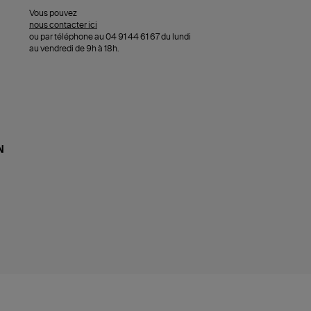
Vous pouvez
nous contacter ici
ou par téléphone au 04 91 44 61 67 du lundi
au vendredi de 9h à 18h.
N