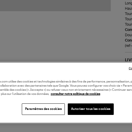
Long
Haut
Tour 
Tour
Tour
Com
Doub
Cons
(re
LI
Co
DI
oile.com utilise des cookies et technologies similaires à des fins de performance, personnalisation, p
collaboration avec des partenaires tels que Google. Vous pouvez configurer vos choix via « Param
semble des cookies (« J’accepte ») ou refuser ceux non strictement nécessaires (« Continuer san
 plus sur l’utilisation de vos données,
consulter notre politique de cookies
Paramètres des cookies
Autoriser tous les cookies