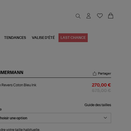
TENDANCES
VALISE D'ÉTÉ
LAST CHANCE
MMERMANN
Partager
an
 Revers Coton Bleu Ink
270,00 €
vers
ton
675,00 €
u
Guide des tailles
le
dre votre taille habituelle.