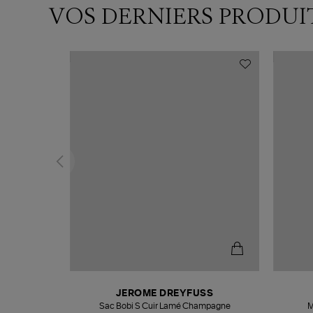
VOS DERNIERS PRODUI
N
JEROME DREYFUSS
te
Sac Bobi S Cuir Lamé Champagne
M