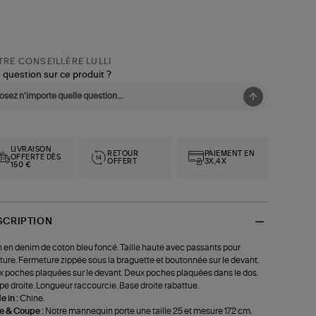
RE CONSEILLÈRE LULLI
 question sur ce produit ?
LIVRAISON
RETOUR
PAIEMENT EN
OFFERTE DÈS
OFFERT
3X,4X
150 €
SCRIPTION
 en denim de coton bleu foncé. Taille haute avec passants pour
ture. Fermeture zippée sous la braguette et boutonnée sur le devant.
 poches plaquées sur le devant. Deux poches plaquées dans le dos.
e droite. Longueur raccourcie. Base droite rabattue.
 in :
Chine.
le & Coupe :
Notre mannequin porte une taille 25 et mesure 172 cm.