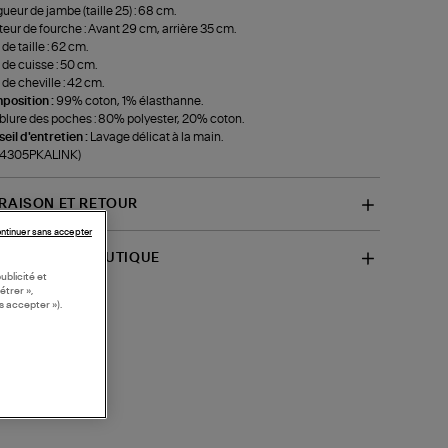
ueur de jambe (taille 25) : 68 cm.
eur de fourche : Avant 29 cm, arrière 35 cm.
de taille : 62 cm.
 de cuisse : 50 cm.
 de cheville : 42 cm.
position :
99% coton, 1% élasthanne.
lure des poches : 80% polyester, 20% coton.
eil d'entretien :
Lavage délicat à la main.
f-4305PKALINK)
VRAISON ET RETOUR
ntinuer sans accepter
SPONIBILITÉ BOUTIQUE
ublicité et
étrer »,
s accepter »).