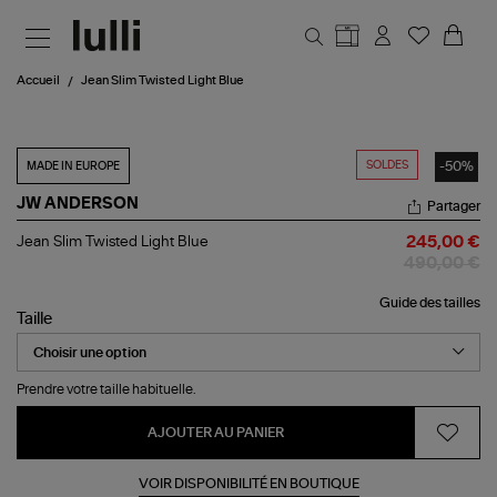
Aller au contenu principal
Accueil
Jean Slim Twisted Light Blue
SOLDES
-50%
MADE IN EUROPE
JW ANDERSON
Partager
Jean
Jean Slim Twisted Light Blue
245,00 €
Slim
490,00 €
Twisted
Light
Guide des tailles
Blue
Taille
Prendre votre taille habituelle.
AJOUTER AU PANIER
VOIR DISPONIBILITÉ EN BOUTIQUE