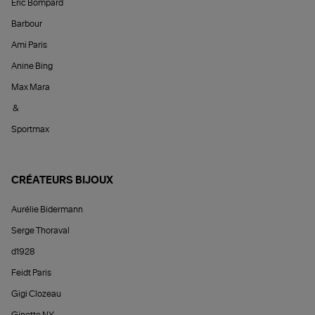
Éric Bompard
Barbour
Ami Paris
Anine Bing
Max Mara
&
Sportmax
CRÉATEURS BIJOUX
Aurélie Bidermann
Serge Thoraval
d1928
Feidt Paris
Gigi Clozeau