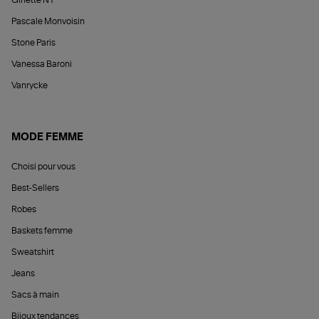
Ginette NY
Pascale Monvoisin
Stone Paris
Vanessa Baroni
Vanrycke
MODE FEMME
Choisi pour vous
Best-Sellers
Robes
Baskets femme
Sweatshirt
Jeans
Sacs à main
Bijoux tendances