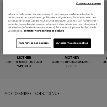
Continuer sans accepter
lulli-sur-la-toile.com utilise des cookies et technologies similaires à des fins de
performance, personnalisation, publicité et analyses, en collaboration avec des
partenaires tels que Google. Vous pouvez configurer vos choix via « Paramétrer »,
accepter l’ensemble des cookies (« J’accepte ») ou refuser ceux non strictement
nécessaires (« Continuer sans accepter »). Pour en savoir plus sur l’utilisation de
vos données,
consulter notre politique de cookies
Paramètres des cookies
Autoriser tous les cookies
MOTHER
MOTHER
Jean The Insider Flood Over
Jean The Tomcat Jean Denim
Jea
The Top
Bleu Kneeling On Stones
343,00 €
360,00 €
VOS DERNIERS PRODUITS VUS