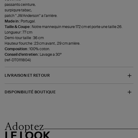
passants ceinture,
surpiqure tabac,
patch " JWAnderson" a l'arrière.
Made in :
Portugal.
Taille & Coupe :
Notre mannequin mesure 172 cm et porte une taille 26.
Longueur : 77 cm
Demi-tour taille : 36 cm
Hauteur fourche : 23 cm avant , 29 cm arrière.
Composition :
100% coton.
Conseil d'entretien :
Lavage a 30°
(ref-DT0111804)
LIVRAISON ET RETOUR
DISPONIBILITÉ BOUTIQUE
Adoptez
LE LOOK