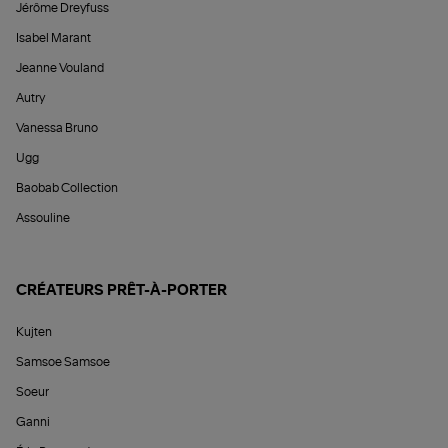
Jérôme Dreyfuss
Isabel Marant
Jeanne Vouland
Autry
Vanessa Bruno
Ugg
Baobab Collection
Assouline
CRÉATEURS PRÊT-À-PORTER
Kujten
Samsoe Samsoe
Soeur
Ganni