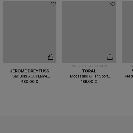
NOUVELLE COLLECTION
N
JEROME DREYFUSS
TORAL
Sac Bobi S Cuir Lamé
Mocassins Killian Sport
Veste
Champagne
Mousse
480,00 €
189,00 €