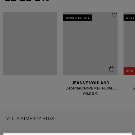
MADE IN EUROPE
MADE 
-40%
JEANNE VOULAND
Débardeur Nova Maille Cotelé
S
Blanc
95,00 €
VOUS AIMEREZ AUSSI