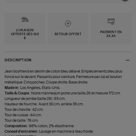
LIVRAISON
PAIEMENT EN
OFFERTE DÈS 150
RETOUR OFFERT
3X,4X
€
DESCRIPTION
Jean boyfriend en denim de coton bleu délavé. Empiècements bleu plus
foncé sur le devant. Passants pour ceinture. Fermeture par zip et bouton
métallique. Cinq poches. Coupe droite. Base droite.
Made in :
Los Angeles, États-Unis.
Taille & Coupe :
Notre mannequin porte une taille 26 et mesure 172 cm.
Longueur de jambe (taille 26) : 65 cm.
Hauteur de fourche : Avant 30 cm, arrière 35 cm.
Tour de cheville : 42 cm.
Tour de cuisse : 44 cm.
Tour de taille : 76 cm.
Composition :
98% coton, 2% élasthanne.
Conseil d'entretien :
Lavage en machine à l'eau froide.