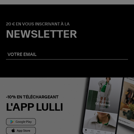
20 € EN VOUS INSCRIVANT À LA
NEWSLETTER
-10% EN TÉLÉCHARGEANT
L'APP LULLI