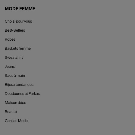
MODE FEMME
Choisi pour vous
Best-Sellers
Robes
Baskets femme
Sweatshirt
Jeans
Sacs à main
Bijoux tendances
Doudounes et Parkas
Maison déco
Beauté
Conseil Mode