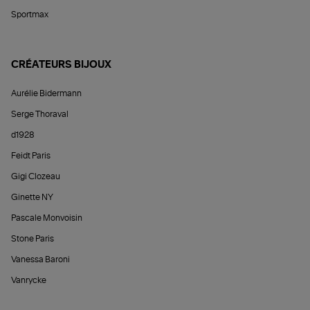
Sportmax
CRÉATEURS BIJOUX
Aurélie Bidermann
Serge Thoraval
d1928
Feidt Paris
Gigi Clozeau
Ginette NY
Pascale Monvoisin
Stone Paris
Vanessa Baroni
Vanrycke