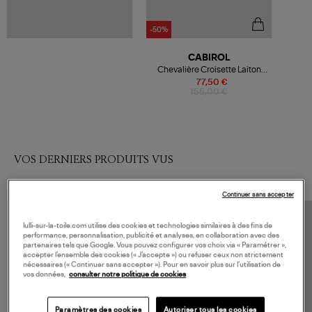
-50%
CABIROL
Chevalière Croisette Laiton
Parme
77,50 €
155,00 €
VOS DERNIERS PRODUITS VUS
Continuer sans accepter
lulli-sur-la-toile.com utilise des cookies et technologies similaires à des fins de
performance, personnalisation, publicité et analyses, en collaboration avec des
partenaires tels que Google. Vous pouvez configurer vos choix via « Paramétrer »,
accepter l’ensemble des cookies (« J’accepte ») ou refuser ceux non strictement
nécessaires (« Continuer sans accepter »). Pour en savoir plus sur l’utilisation de
vos données,
consulter notre politique de cookies
Paramètres des cookies
Autoriser tous les cookies