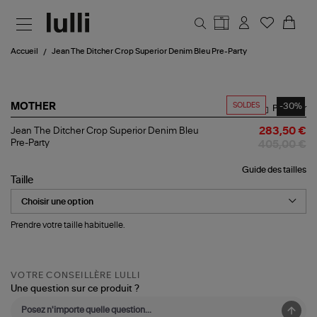
Aller au contenu principal
Accueil
Jean The Ditcher Crop Superior Denim Bleu Pre-Party
SOLDES
-30%
MOTHER
Partager
Jean
Jean The Ditcher Crop Superior Denim Bleu
283,50 €
The
Pre-Party
405,00 €
Ditcher
Crop
Guide des tailles
Superior
Taille
Denim
Bleu
Pre-
Party
Prendre votre taille habituelle.
VOTRE CONSEILLÈRE LULLI
Une question sur ce produit ?