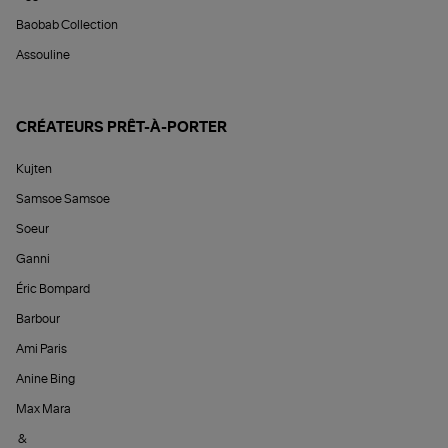
Baobab Collection
Assouline
CRÉATEURS PRÊT-À-PORTER
Kujten
Samsoe Samsoe
Soeur
Ganni
Éric Bompard
Barbour
Ami Paris
Anine Bing
Max Mara
&