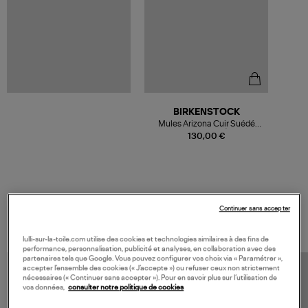
BIRKENSTOCK
Mules Arizona Cuir Suédé
Mink, Modèle Étroit
130,00 €
VOS DERNIERS PRODUITS VUS
Continuer sans accepter
lulli-sur-la-toile.com utilise des cookies et technologies similaires à des fins de
performance, personnalisation, publicité et analyses, en collaboration avec des
partenaires tels que Google. Vous pouvez configurer vos choix via « Paramétrer »,
accepter l’ensemble des cookies (« J’accepte ») ou refuser ceux non strictement
nécessaires (« Continuer sans accepter »). Pour en savoir plus sur l’utilisation de
vos données,
consulter notre politique de cookies