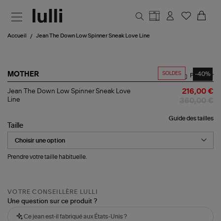
Aller au contenu principal
Accueil
Jean The Down Low Spinner Sneak Love Line
SOLDES
-40%
MOTHER
Partager
Jean
Jean The Down Low Spinner Sneak Love
216,00 €
The
Line
360,00 €
Down
Low
Guide des tailles
Spinner
Taille
Sneak
Love
Line
Prendre votre taille habituelle.
VOTRE CONSEILLÈRE LULLI
Une question sur ce produit ?
Ce jean est-il fabriqué aux États-Unis ?