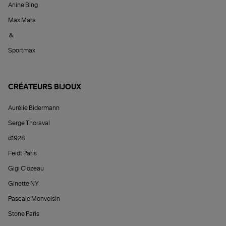
Anine Bing
Max Mara
&
Sportmax
CRÉATEURS BIJOUX
Aurélie Bidermann
Serge Thoraval
d1928
Feidt Paris
Gigi Clozeau
Ginette NY
Pascale Monvoisin
Stone Paris