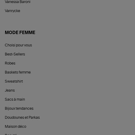
Vanessa Baroni
Vanrycke
MODE FEMME
Choisi pour vous
Best-Sellers
Robes
Baskets femme
Sweatshirt
Jeans
Sacs à main
Bijoux tendances
Doudounes et Parkas
Maison déco