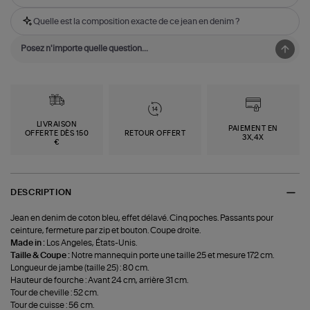
Quelle est la composition exacte de ce jean en denim ?
LIVRAISON
PAIEMENT EN
OFFERTE DÈS 150
RETOUR OFFERT
3X,4X
€
DESCRIPTION
Jean en denim de coton bleu, effet délavé. Cinq poches. Passants pour
ceinture, fermeture par zip et bouton. Coupe droite.
Made in :
Los Angeles, États-Unis.
Taille & Coupe :
Notre mannequin porte une taille 25 et mesure 172 cm.
Longueur de jambe (taille 25) : 80 cm.
Hauteur de fourche : Avant 24 cm, arrière 31 cm.
Tour de cheville : 52 cm.
Tour de cuisse : 56 cm.