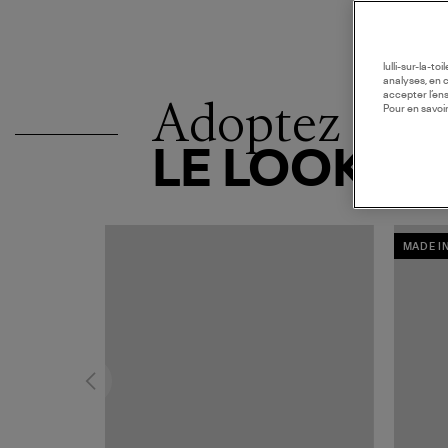
lulli-sur-la-t
analyses, en 
accepter l’en
Adoptez
Pour en savoir
LE LOOK
MADE I