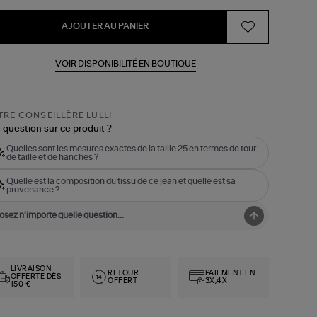
AJOUTER AU PANIER
VOIR DISPONIBILITÉ EN BOUTIQUE
RE CONSEILLÈRE LULLI
 question sur ce produit ?
Quelles sont les mesures exactes de la taille 25 en termes de tour
de taille et de hanches ?
Quelle est la composition du tissu de ce jean et quelle est sa
provenance ?
LIVRAISON
RETOUR
PAIEMENT EN
OFFERTE DÈS
OFFERT
3X,4X
150 €