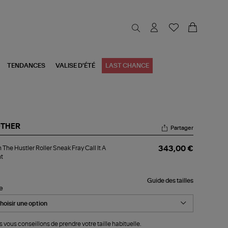
TENDANCES
VALISE D'ÉTÉ
LAST CHANCE
THER
Partager
an
 The Hustler Roller Sneak Fray Call It A
343,00 €
e
t
tler
ler
eak
Guide des tailles
y
le
l
ht
 vous conseillons de prendre votre taille habituelle.