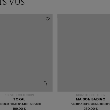
TS VUS
NOUVELLE COLLECTION
NOUVELLE COLLECTION
TORAL
MAISON BADIGO
ocassins Killian Sport Mousse
Veste Ojos Perlas Multicolor
189,00 €
250,00 €