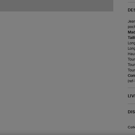
DE
Jean
poch
Made
Tail
Long
Long
Haut
Tour
Tour
Tour 
Com
(ref
LI
DI
Coll