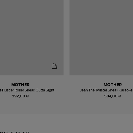
MOTHER
MOTHER
 Hustler Roller Sneak Outta Sight
Jean The Twister Sneak Karaoke 
392,00 €
384,00 €