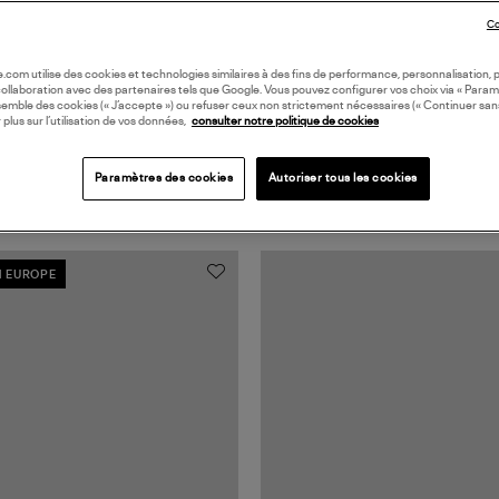
Co
oile.com utilise des cookies et technologies similaires à des fins de performance, personnalisation, p
collaboration avec des partenaires tels que Google. Vous pouvez configurer vos choix via « Param
semble des cookies (« J’accepte ») ou refuser ceux non strictement nécessaires (« Continuer san
 plus sur l’utilisation de vos données,
consulter notre politique de cookies
Paramètres des cookies
Autoriser tous les cookies
N EUROPE