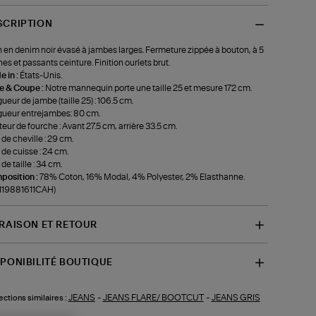
SCRIPTION
 en denim noir évasé à jambes larges. Fermeture zippée à bouton, à 5
es et passants ceinture. Finition ourlets brut.
 in :
États-Unis.
le & Coupe :
Notre mannequin porte une taille 25 et mesure 172 cm.
ueur de jambe (taille 25) : 106.5 cm.
ueur entrejambes: 80 cm.
eur de fourche : Avant 27.5 cm, arrière 33.5 cm.
 de cheville : 29 cm.
 de cuisse : 24 cm.
de taille : 34 cm.
position :
78% Coton, 16% Modal, 4% Polyester, 2% Elasthanne.
-119881611CAH)
VRAISON ET RETOUR
SPONIBILITÉ BOUTIQUE
JEANS
-
JEANS FLARE/ BOOTCUT
-
JEANS GRIS
ections similaires :