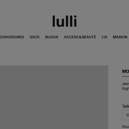
CHAUSSURES
SACS
BIJOUX
ACCESS & BEAUTÉ
LUI
MAISON
MO
Je
Jean
Th
Nigh
Hus
Rol
Sn
Fra
Tail
Cal
It
A
Nig
Nous