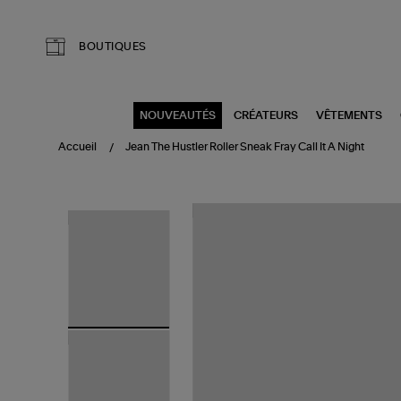
Aller au contenu principal
BOUTIQUES
NOUVEAUTÉS
CRÉATEURS
VÊTEMENTS
Accueil
Jean The Hustler Roller Sneak Fray Call It A Night