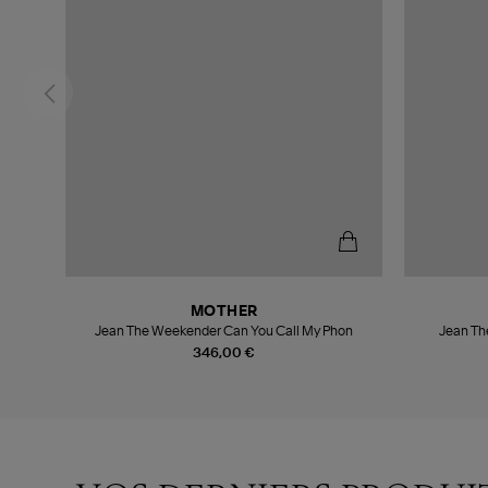
MOTHER
Jean The Weekender Can You Call My Phon
Jean The
346,00 €