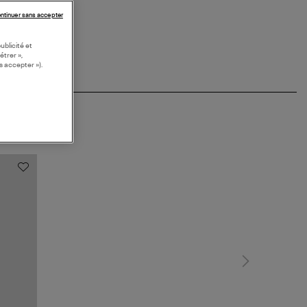
ntinuer sans accepter
ublicité et
étrer »,
s accepter »).