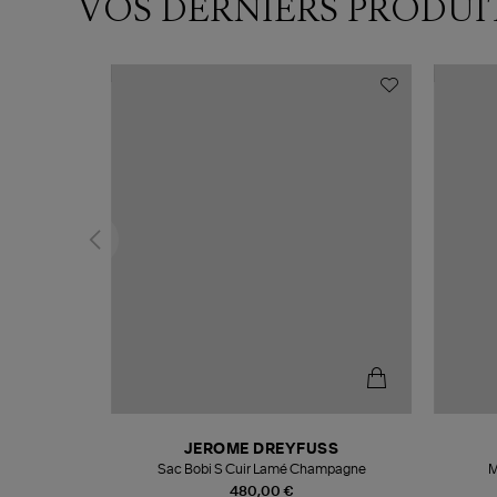
VOS DERNIERS PRODUI
N
JEROME DREYFUSS
te
Sac Bobi S Cuir Lamé Champagne
M
480,00 €