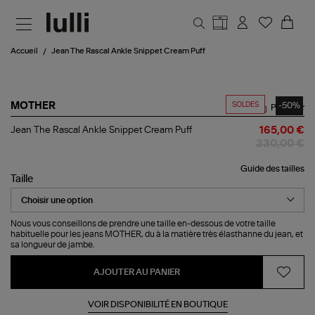
Aller au contenu principal
Accueil
Jean The Rascal Ankle Snippet Cream Puff
SOLDES
-50%
MOTHER
Partager
Jean
Jean The Rascal Ankle Snippet Cream Puff
165,00 €
The
330,00 €
Rascal
Ankle
Guide des tailles
Snippet
Taille
Cream
Puff
Nous vous conseillons de prendre une taille en-dessous de votre taille
habituelle pour les jeans MOTHER, du à la matière très élasthanne du jean, et
sa longueur de jambe.
AJOUTER AU PANIER
VOIR DISPONIBILITÉ EN BOUTIQUE