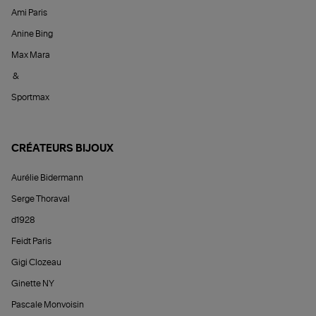
Ami Paris
Anine Bing
Max Mara
&
Sportmax
CRÉATEURS BIJOUX
Aurélie Bidermann
Serge Thoraval
d1928
Feidt Paris
Gigi Clozeau
Ginette NY
Pascale Monvoisin