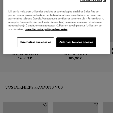
Continuer sans accepter
lulli-sur-la-toile.com utilise des cookies et technologies similaires à des fins de
performance, personnalisation, publicité et analyses, en collaboration avec des
partenaires tels que Google. Vous pouvez configurer vos choix via « Paramétrer »,
accepter l’ensemble des cookies (« J’accepte ») ou refuser ceux non strictement
nécessaires (« Continuer sans accepter »). Pour en savoir plus sur l’utilisation de
vos données,
consulter notre politique de cookies
Paramètres des cookies
Autoriser tous les cookies
VANESSA BRUNO
SOEUR
Jean Caleb Greige
Jean Harry Craie
P
195,00 €
185,00 €
VOS DERNIERS PRODUITS VUS