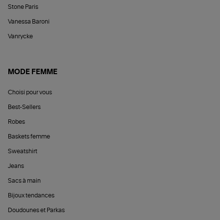
Stone Paris
Vanessa Baroni
Vanrycke
MODE FEMME
Choisi pour vous
Best-Sellers
Robes
Baskets femme
Sweatshirt
Jeans
Sacs à main
Bijoux tendances
Doudounes et Parkas