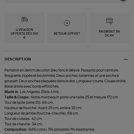
LIVRAISON
PAIEMENT EN
OFFERTE DÈS 150
RETOUR OFFERT
3X,4X
€
DESCRIPTION
Pantalon en denim de coton bleu foncé délavé. Passants pour ceinture.
Braguette zippée et boutonnée. Deux poches italiennes et une poche à
gousset. Deux poches plaquées dans le dos. Longueur courte. Coupe droite.
Base droite avec bords effilochés.
Made in :
Los Angeles, États-Unis.
Taille & Coupe :
Notre mannequin porte une taille 25 et mesure 172 cm.
Tour de taille (taille 25) : 66 cm.
Hauteur de fourche : Avant 25 cm, arrière 32 cm.
Longueur de jambe (fourche-cheville) : 68 cm.
Tour de cuisses : 42 cm.
Tour de cheville : 34 cm.
Composition :
94% coton, 5% polyester, 1% élasthanne.