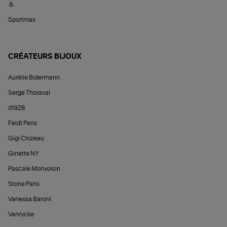
&
Sportmax
CRÉATEURS BIJOUX
Aurélie Bidermann
Serge Thoraval
d1928
Feidt Paris
Gigi Clozeau
Ginette NY
Pascale Monvoisin
Stone Paris
Vanessa Baroni
Vanrycke