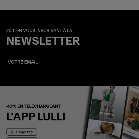
20 € EN VOUS INSCRIVANT À LA
NEWSLETTER
-10% EN TÉLÉCHARGEANT
L'APP LULLI