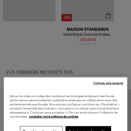
-50%
MAISON STANDARDS
Veste Blazer Oversize Andrea F
Laine Marron
125,00 €
250,00 €
VOS DERNIERS PRODUITS VUS
Continuer sans accepter
lulli-sur-la-toile.com utilise des cookies et technologies similaires à des fins de
performance, personnalisation, publicité et analyses, en collaboration avec des
partenaires tels que Google. Vous pouvez configurer vos choix via « Paramétrer »,
accepter l’ensemble des cookies (« J’accepte ») ou refuser ceux non strictement
nécessaires (« Continuer sans accepter »). Pour en savoir plus sur l’utilisation de
vos données,
consulter notre politique de cookies