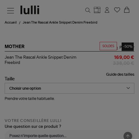
Aller au contenu principal
Accueil
Jean The Rascal Ankle Snippet Denim Freebird
SOLDES
-50%
MOTHER
Partager
Jean
Jean The Rascal Ankle Snippet Denim
169,00 €
The
Freebird
338,00 €
Rascal
Ankle
Guide des tailles
Snippet
Taille
Denim
Freebird
Prendre votre taille habituelle.
VOTRE CONSEILLÈRE LULLI
Une question sur ce produit ?