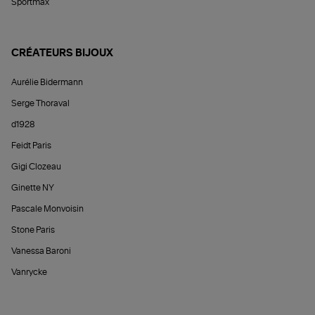
Sportmax
CRÉATEURS BIJOUX
Aurélie Bidermann
Serge Thoraval
d1928
Feidt Paris
Gigi Clozeau
Ginette NY
Pascale Monvoisin
Stone Paris
Vanessa Baroni
Vanrycke