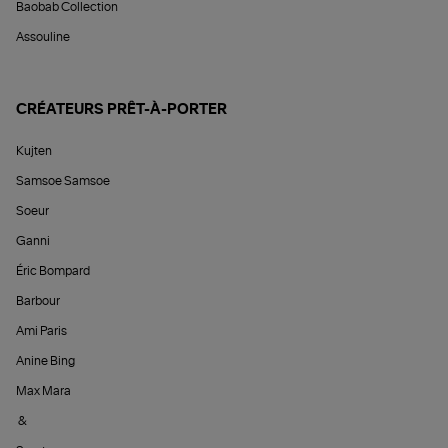
Baobab Collection
Assouline
CRÉATEURS PRÊT-À-PORTER
Kujten
Samsoe Samsoe
Soeur
Ganni
Éric Bompard
Barbour
Ami Paris
Anine Bing
Max Mara
&