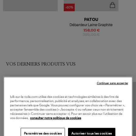
-60%
PATOU
Débardeur Laine Graphite
158,00 €
395,00 €
VOS DERNIERS PRODUITS VUS
Continuer sans accepter
lulli-sur-la-toile.com utilise des cookies et technologies similaires à des fins de
performance, personnalisation, publicité et analyses, en collaboration avec des
partenaires tels que Google. Vous pouvez configurer vos choix via « Paramétrer »,
accepter l’ensemble des cookies (« J’accepte ») ou refuser ceux non strictement
nécessaires (« Continuer sans accepter »). Pour en savoir plus sur l’utilisation de
vos données,
consulter notre politique de cookies
Paramètres des cookies
Autoriser tous les cookies