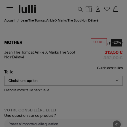
Aller au contenu principal
Accueil
Jean The Tomcat Ankle X Marks The Spot Noir Délavé
SOLDES
-20%
MOTHER
Partager
Jean
Jean The Tomcat Ankle X Marks The Spot
313,50 €
The
Noir Délavé
392,00 €
Tomcat
Ankle
Guide des tailles
X
Taille
Marks
The
Spot
Noir
Prendre votre taille habituelle.
Délavé
VOTRE CONSEILLÈRE LULLI
Une question sur ce produit ?