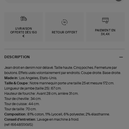
LIVRAISON
PAIEMENT EN
OFFERTE DÈS 150
RETOUR OFFERT
3X,4X
€
DESCRIPTION
Jean droit en denim noir délavé. Taille haute. Cinq poches. Fermeture par
boutons. Effets usés volontairement par endroits. Coupe droite. Base droite.
Made in :
Los Angeles, Etats-Unis.
Taille & Coupe :
Notre mannequin porte une taille 25 et mesure 172 cm.
Longueur de jambe (taille 25) : 67 cm.
Hauteur de fourche : Avant 28 cm, arrière 31 cm.
Tour de cheville : 34 cm.
Tour de cuisse : 44 cm.
Tour de taille : 70 cm.
Composition :
81% coton, 11% Lyocell, 6% polyester, 2% élasthanne.
Conseil d'entretien :
Lavage en machine à froid.
(ref-1664851XMS)