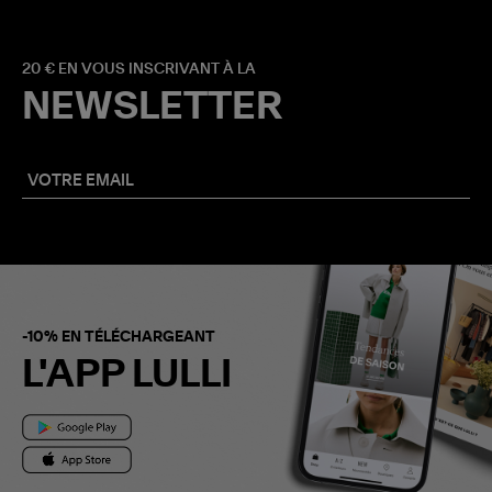
20 € EN VOUS INSCRIVANT À LA
NEWSLETTER
-10% EN TÉLÉCHARGEANT
L'APP LULLI