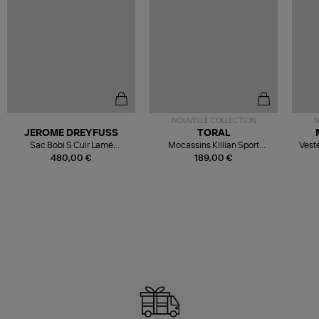
NOUVELLE COLLECTION
N
JEROME DREYFUSS
TORAL
Sac Bobi S Cuir Lamé
Mocassins Killian Sport
Veste
Champagne
Mousse
480,00 €
189,00 €