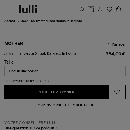
Aller au contenu principal
Accueil
Jean The Twister Sneak Karaoke In Kyoto
MOTHER
Partager
Jean
Jean The Twister Sneak Karaoke In Kyoto
384,00 €
The
Twister
Taille
Sneak
Karaoke
In
Kyoto
Prendre votre taille habituelle.
AJOUTER AU PANIER
VOIR DISPONIBILITÉ EN BOUTIQUE
VOTRE CONSEILLÈRE LULLI
Une question sur ce produit ?