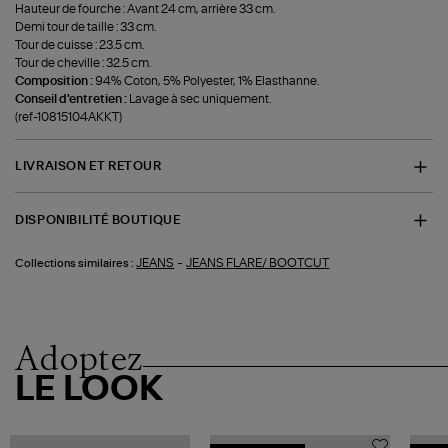
Hauteur de fourche : Avant 24 cm, arrière 33 cm.
Demi tour de taille : 33 cm.
Tour de cuisse : 23.5 cm.
Tour de cheville : 32.5 cm.
Composition :
94% Coton, 5% Polyester, 1% Elasthanne.
Conseil d'entretien :
Lavage à sec uniquement.
(ref-10815104AKKT)
LIVRAISON ET RETOUR
DISPONIBILITÉ BOUTIQUE
-
JEANS
JEANS FLARE/ BOOTCUT
Collections similaires :
Adoptez
LE LOOK