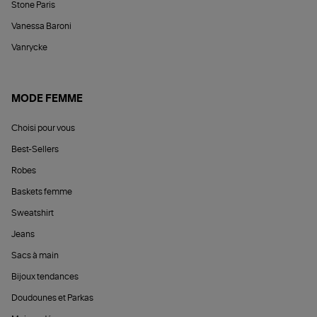
Stone Paris
Vanessa Baroni
Vanrycke
MODE FEMME
Choisi pour vous
Best-Sellers
Robes
Baskets femme
Sweatshirt
Jeans
Sacs à main
Bijoux tendances
Doudounes et Parkas