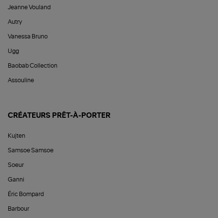
Jeanne Vouland
Autry
Vanessa Bruno
Ugg
Baobab Collection
Assouline
CRÉATEURS PRÊT-À-PORTER
Kujten
Samsoe Samsoe
Soeur
Ganni
Éric Bompard
Barbour