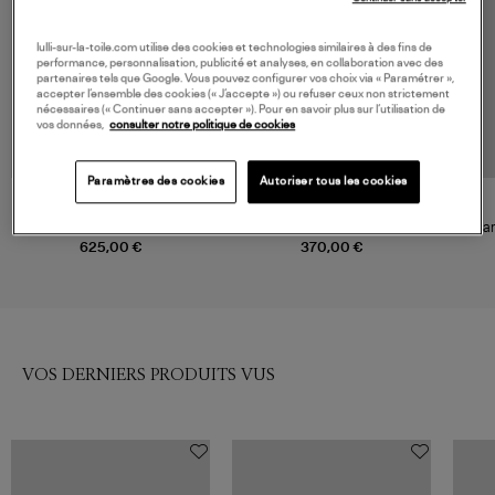
lulli-sur-la-toile.com utilise des cookies et technologies similaires à des fins de
performance, personnalisation, publicité et analyses, en collaboration avec des
partenaires tels que Google. Vous pouvez configurer vos choix via « Paramétrer »,
accepter l’ensemble des cookies (« J’accepte ») ou refuser ceux non strictement
nécessaires (« Continuer sans accepter »). Pour en savoir plus sur l’utilisation de
vos données,
consulter notre politique de cookies
Paramètres des cookies
Autoriser tous les cookies
JAMIE HALLER
MOTHER
Jean The Palazzo Jean Bright
Jean The Tomcat Roller I
Jean
Indigo
Confess
625,00 €
370,00 €
VOS DERNIERS PRODUITS VUS