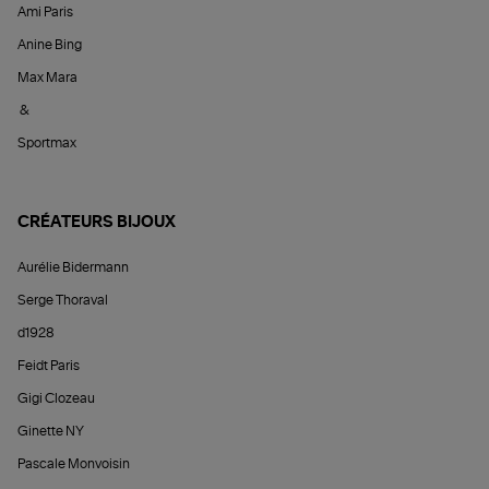
Ami Paris
Anine Bing
Max Mara
&
Sportmax
CRÉATEURS BIJOUX
Aurélie Bidermann
Serge Thoraval
d1928
Feidt Paris
Gigi Clozeau
Ginette NY
Pascale Monvoisin