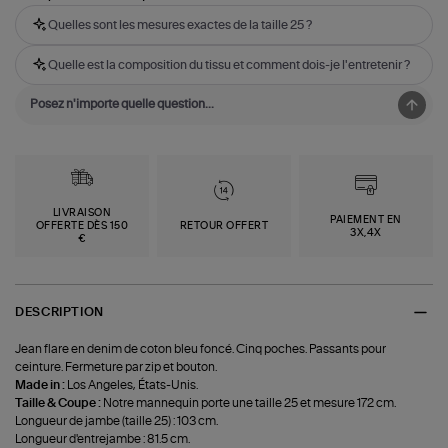
Quelles sont les mesures exactes de la taille 25 ?
Quelle est la composition du tissu et comment dois-je l'entretenir ?
LIVRAISON
PAIEMENT EN
OFFERTE DÈS 150
RETOUR OFFERT
3X,4X
€
DESCRIPTION
Jean flare en denim de coton bleu foncé. Cinq poches. Passants pour
ceinture. Fermeture par zip et bouton.
Made in :
Los Angeles, États-Unis.
Taille & Coupe :
Notre mannequin porte une taille 25 et mesure 172 cm.
Longueur de jambe (taille 25) : 103 cm.
Longueur d'entrejambe : 81.5 cm.