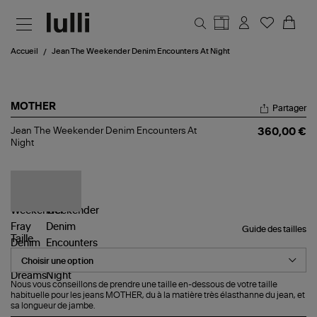
Aller au contenu principal
Accueil
Jean The Weekender Denim Encounters At Night
MOTHER
Partager
Jean
Jean The Weekender Denim Encounters At
360,00 €
The
Night
Weekender
Denim
Encounters
At
Night
Guide des tailles
Taille
Nous vous conseillons de prendre une taille en-dessous de votre taille
habituelle pour les jeans MOTHER, du à la matière très élasthanne du jean, et
sa longueur de jambe.