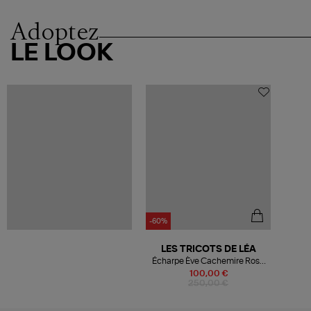
Adoptez
LE LOOK
-60%
LES TRICOTS DE LÉA
Écharpe Ève Cachemire Rose
Lipstick
100,00 €
250,00 €