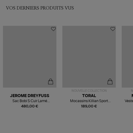
VOS DERNIERS PRODUITS VUS
NOUVELLE COLLECTION
N
JEROME DREYFUSS
TORAL
Sac Bobi S Cuir Lamé
Mocassins Killian Sport
Veste
Champagne
Mousse
480,00 €
189,00 €