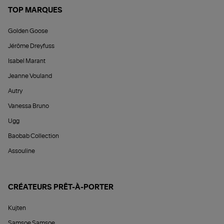
TOP MARQUES
Golden Goose
Jérôme Dreyfuss
Isabel Marant
Jeanne Vouland
Autry
Vanessa Bruno
Ugg
Baobab Collection
Assouline
CRÉATEURS PRÊT-À-PORTER
Kujten
Samsoe Samsoe