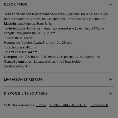
DESCRIPTION
Jean en denim noir, légèrement décoloré aux genoux. Taille haute. Coupe
bootcut évasée aux chevilles. Cinq poches. Fermeture par zip et bouton
Made in :
Los Angeles, États-Unis.
Taille & Coupe :
Notre mannequin porte une taille 25 et mesure 172 cm.
Longueur de jambe (taille 25) : 75 cm.
Tour de taille : 68 cm.
Hauteur de fourche : Avant 21 cm, arrière 26 cm.
Tour de cuisse : 40 cm.
Tour de cheville : 44 cm.
Composition :
71% coton, 23% modal, 4% polyester, 2% élasthanne.
Conseil d'entretien :
Lavage en machine à l'eau froide.
(ref-1585965ENT)
LIVRAISON ET RETOUR
DISPONIBILITÉ BOUTIQUE
-
-
JEANS
JEANS FLARE/ BOOTCUT
JEANS NOIR
Collections similaires :