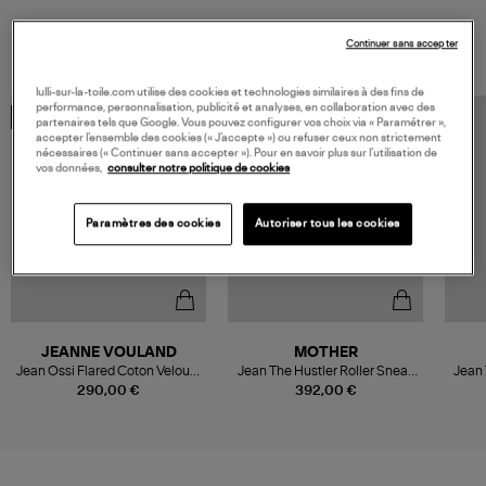
VOUS AIMEREZ AUSSI
Continuer sans accepter
lulli-sur-la-toile.com utilise des cookies et technologies similaires à des fins de
performance, personnalisation, publicité et analyses, en collaboration avec des
MADE IN EUROPE
partenaires tels que Google. Vous pouvez configurer vos choix via « Paramétrer »,
accepter l’ensemble des cookies (« J’accepte ») ou refuser ceux non strictement
nécessaires (« Continuer sans accepter »). Pour en savoir plus sur l’utilisation de
vos données,
consulter notre politique de cookies
Paramètres des cookies
Autoriser tous les cookies
JEANNE VOULAND
MOTHER
Jean Ossi Flared Coton Velours
Jean The Hustler Roller Sneak
Jean
Bleu
Outta Sight
290,00 €
392,00 €