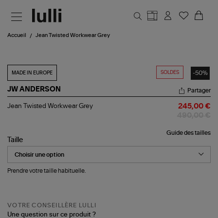
Aller au contenu principal
Accueil
Jean Twisted Workwear Grey
SOLDES
-50%
MADE IN EUROPE
JW ANDERSON
Partager
Jean
Jean Twisted Workwear Grey
245,00 €
Twisted
490,00 €
Workwear
Grey
Guide des tailles
Taille
Prendre votre taille habituelle.
VOTRE CONSEILLÈRE LULLI
Une question sur ce produit ?