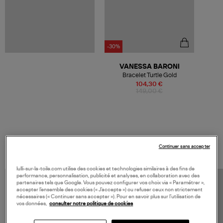
-30%
VANESSA BARONI
Bracelet Turtle Gold
104,30 €
149,00 €
VOS DERNIERS PRODUITS VUS
Continuer sans accepter
lulli-sur-la-toile.com utilise des cookies et technologies similaires à des fins de
performance, personnalisation, publicité et analyses, en collaboration avec des
partenaires tels que Google. Vous pouvez configurer vos choix via « Paramétrer »,
accepter l’ensemble des cookies (« J’accepte ») ou refuser ceux non strictement
nécessaires (« Continuer sans accepter »). Pour en savoir plus sur l’utilisation de
vos données,
consulter notre politique de cookies