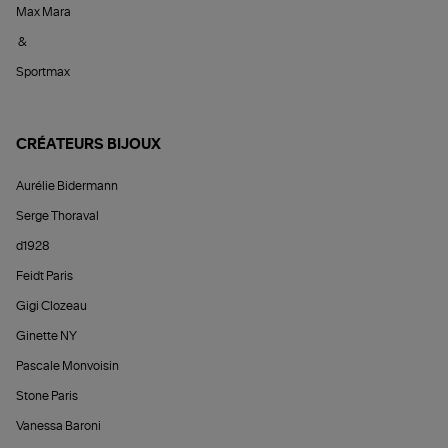
Max Mara
&
Sportmax
CRÉATEURS BIJOUX
Aurélie Bidermann
Serge Thoraval
d1928
Feidt Paris
Gigi Clozeau
Ginette NY
Pascale Monvoisin
Stone Paris
Vanessa Baroni