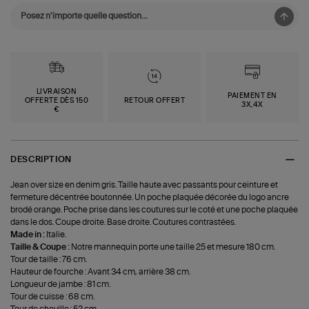
LIVRAISON
PAIEMENT EN
OFFERTE DÈS 150
RETOUR OFFERT
3X,4X
€
DESCRIPTION
Jean over size en denim gris. Taille haute avec passants pour ceinture et
fermeture décentrée boutonnée. Un poche plaquée décorée du logo ancre
brodé orange. Poche prise dans les coutures sur le coté et une poche plaquée
dans le dos. Coupe droite. Base droite. Coutures contrastées.
Made in :
Italie.
Taille & Coupe :
Notre mannequin porte une taille 25 et mesure 180 cm.
Tour de taille : 76 cm.
Hauteur de fourche : Avant 34 cm, arrière 38 cm.
Longueur de jambe : 81 cm.
Tour de cuisse : 68 cm.
Tour de cheville : 52 cm.