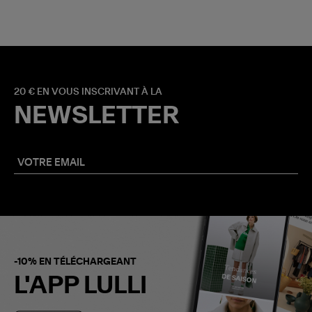
20 € EN VOUS INSCRIVANT À LA
NEWSLETTER
-10% EN TÉLÉCHARGEANT
L'APP LULLI