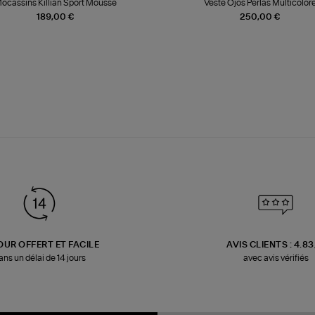
ocassins Killian Sport Mousse
Veste Ojos Perlas Multicolor
189,00 €
250,00 €
OUR OFFERT ET FACILE
AVIS CLIENTS : 4.8
ans un délai de 14 jours
avec avis vérifiés