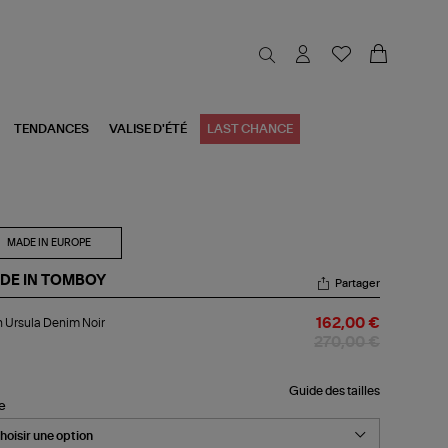
TENDANCES
VALISE D'ÉTÉ
LAST CHANCE
MADE IN EUROPE
DE IN TOMBOY
Partager
an
 Ursula Denim Noir
162,00 €
ula
nim
270,00 €
r
Guide des tailles
le