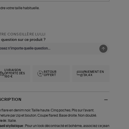
dre votre taille habituelle.
RE CONSEILLÈRE LULLI
 question sur ce produit ?
LIVRAISON
RETOUR
PAIEMENT EN
OFFERTE DÈS
OFFERT
3X,4X
150 €
SCRIPTION
 flare en denim noir. Taille haute. Cinq poches. Plis sur l'avant.
eture par zip et bouton. Coupe flared. Base droite. Non doublé.
 in :
Italie.
eil stylistique :
Pour un look décontracté et bohème, associez ce jean