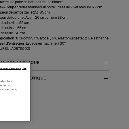
 avec une paire de bottines et une blouse.
le & Coupe :
Notre mannequin porte une taille 25 et mesure 172 cm.
ueur de jambe (taille 25) : 85 cm.
eur de fourche : Avant 26 cm, arrière 33 cm.
 de cheville : 52 cm.
 de cuisse : 56 cm.
 de taille : 60 cm.
position :
81% coton, 11% lyocell, 6% elastomultiester, 2% élasthanne.
eil d'entretien :
Lavage en machine à 30°.
f-URSULA087S900)
VRAISON ET RETOUR
ntinuer sans accepter
SPONIBILITÉ BOUTIQUE
ublicité et
étrer »,
s accepter »).