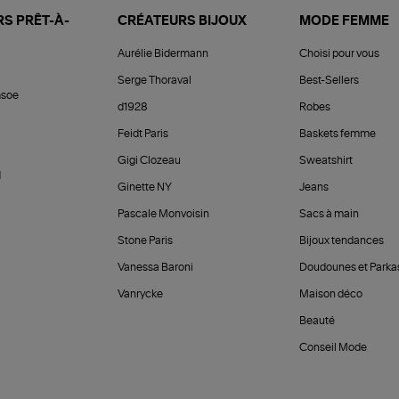
S PRÊT-À-
CRÉATEURS BIJOUX
MODE FEMME
Aurélie Bidermann
Choisi pour vous
Serge Thoraval
Best-Sellers
soe
d1928
Robes
Feidt Paris
Baskets femme
Gigi Clozeau
Sweatshirt
d
Ginette NY
Jeans
Pascale Monvoisin
Sacs à main
Stone Paris
Bijoux tendances
Vanessa Baroni
Doudounes et Parka
Vanrycke
Maison déco
Beauté
Conseil Mode