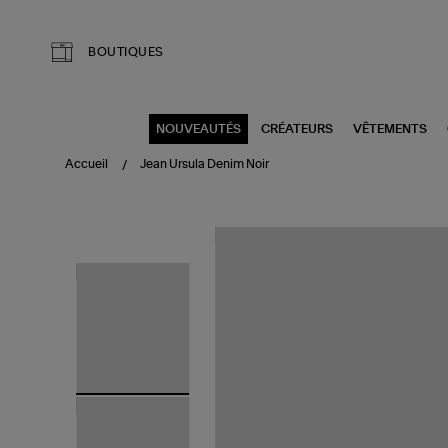
Aller au contenu principal
BOUTIQUES
NOUVEAUTÉS
CRÉATEURS
VÊTEMENTS
Accueil
Jean Ursula Denim Noir