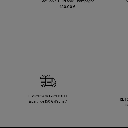
te
Sac Bobi S Cuir Lamé Champagne
M
480,00 €
LIVRAISON GRATUITE
RET
à partir de 150 € d'achat*
d