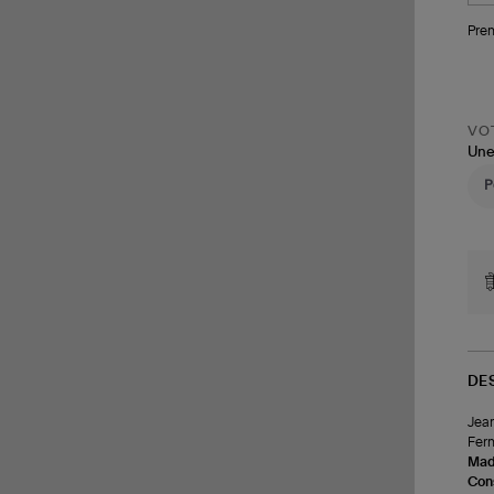
Pren
VOT
Une
DE
Jean
Ferm
Made
Cons