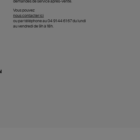
demandes de service après-vente.
Vous pouvez
nous contacter ici
ou par téléphone au 04 91 44 61 67 du lundi
au vendredi de 9h à 18h.
N