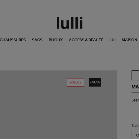
CHAUSSURES
SACS
BIJOUX
ACCESS & BEAUTÉ
LUI
MAISON
-40%
SOLDES
MA
Je
Jean
Urs
De
Noi
Tail