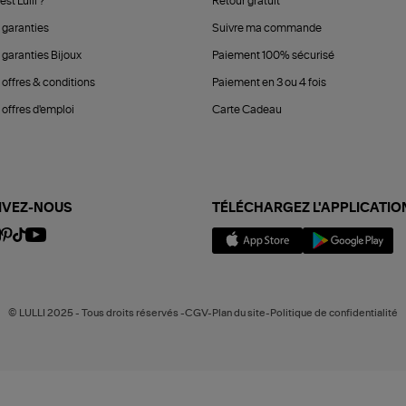
est Lulli ?
Retour gratuit
 garanties
Suivre ma commande
 garanties Bijoux
Paiement 100% sécurisé
 offres & conditions
Paiement en 3 ou 4 fois
offres d'emploi
Carte Cadeau
IVEZ-NOUS
TÉLÉCHARGEZ L'APPLICATIO
© LULLI 2025 - Tous droits réservés -CGV-Plan du site-Politique de confidentialité