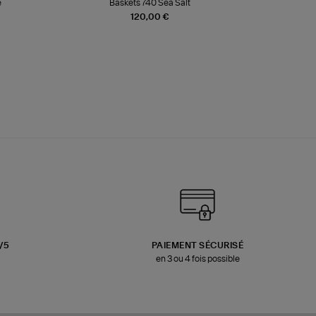
e
Baskets 740 Sea Salt
Veste
120,00 €
3/5
PAIEMENT SÉCURISÉ
en 3 ou 4 fois possible