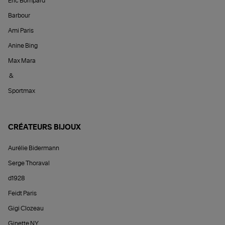
Éric Bompard
Barbour
Ami Paris
Anine Bing
Max Mara
&
Sportmax
CRÉATEURS BIJOUX
Aurélie Bidermann
Serge Thoraval
d1928
Feidt Paris
Gigi Clozeau
Ginette NY