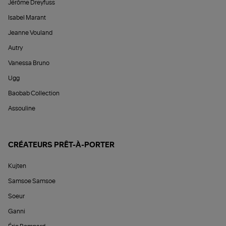
Jérôme Dreyfuss
Isabel Marant
Jeanne Vouland
Autry
Vanessa Bruno
Ugg
Baobab Collection
Assouline
CRÉATEURS PRÊT-À-PORTER
Kujten
Samsoe Samsoe
Soeur
Ganni