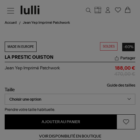
Aller au contenu principal
Accueil
Jean Yep Imprimé Patchwork
SOLDES
-60%
MADE IN EUROPE
LA PRESTIC OUISTON
Partager
Jean
Jean Yep Imprimé Patchwork
188,00 €
Yep
470,00 €
Imprimé
Patchwork
Guide des tailles
Taille
Prendre votre taille habituelle.
AJOUTER AU PANIER
VOIR DISPONIBILITÉ EN BOUTIQUE