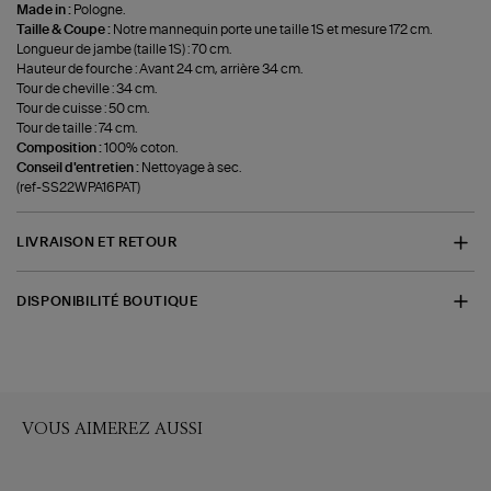
Made in :
Pologne.
Taille & Coupe :
Notre mannequin porte une taille 1S et mesure 172 cm.
Longueur de jambe (taille 1S) : 70 cm.
Hauteur de fourche : Avant 24 cm, arrière 34 cm.
Tour de cheville : 34 cm.
Tour de cuisse : 50 cm.
Tour de taille : 74 cm.
Composition :
100% coton.
Conseil d'entretien :
Nettoyage à sec.
(ref-SS22WPA16PAT)
LIVRAISON ET RETOUR
DISPONIBILITÉ BOUTIQUE
VOUS AIMEREZ AUSSI