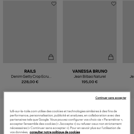
RAILS
VANESSA BRUNO
Denim Getty Crop Ecru
Jean Bilbao Naturel
Je
Romantic Floral
228,00 €
195,00 €
Continuer sans accepter
lulli-sur-la-toile.com utilise des cookies et technologies similaires à des fins de
VOS DERNIERS PRODUITS VUS
performance, personnalisation, publicité et analyses, en collaboration avec des
partenaires tels que Google. Vous pouvez configurer vos choix via « Paramétrer »,
accepter l’ensemble des cookies (« J’accepte ») ou refuser ceux non strictement
nécessaires (« Continuer sans accepter »). Pour en savoir plus sur l’utilisation de
vos données,
consulter notre politique de cookies