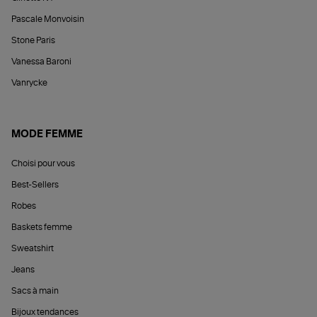
Pascale Monvoisin
Stone Paris
Vanessa Baroni
Vanrycke
MODE FEMME
Choisi pour vous
Best-Sellers
Robes
Baskets femme
Sweatshirt
Jeans
Sacs à main
Bijoux tendances