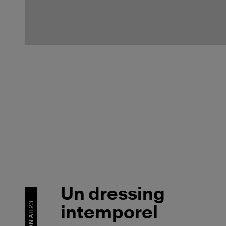
co'
La
D
:
tendanc
L
AH23
SEQUIN
E
Voir la
Voir la
Vo
collection
sélection
sél
MADE IN EUROPE
MADE IN EUROPE
Un dressing
intemporel