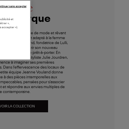
istoire
ntinuer sans accepter
 la marque
ublicité et
étrer »,
s accepter »).
eneuse, amoureuse de mode et rêvant
essing parfaitement adapté à la femme
d’hui, Anne Vouland, fondatrice de Lulli,
l’envie de faire murir son nouveau
 créer sa marque de prêt-à-porter. En
le s’entoure de la styliste Julie Jourdren,
ence à imaginer ses premières
s. Dans l'effervescence des locaux de
a petite équipe Jeanne Vouland donne
ce à des pièces intemporelles aux
impeccables, pensées pour s'associer
t et répondre aux envies multiples de
e contemporaine.
VOIR LA COLLECTION