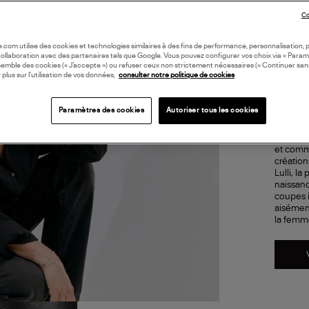
L'h
Co
de
oile.com utilise des cookies et technologies similaires à des fins de performance, personnalisation, p
collaboration avec des partenaires tels que Google. Vous pouvez configurer vos choix via « Param
semble des cookies (« J’accepte ») ou refuser ceux non strictement nécessaires (« Continuer san
 plus sur l’utilisation de vos données,
consulter notre politique de cookies
Entrepr
d’un dr
d’aujour
Paramètres des cookies
Autoriser tous les cookies
ressent 
projet :
2018, el
et comm
création
Lulli, l
naissan
coupes 
aisémen
la femm