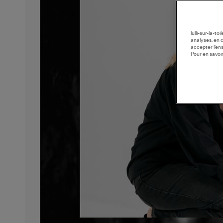
lulli-sur-la-t
analyses, en 
accepter l’en
Pour en savoir