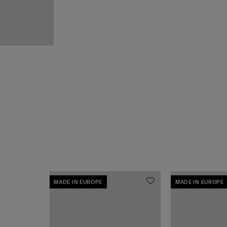
écouvrez
e
ES
S
SSENTIELS
ir la
ection
MADE IN EUROPE
MADE IN EUROPE