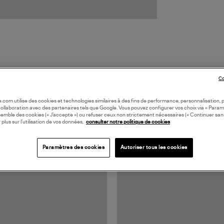
Co
oile.com utilise des cookies et technologies similaires à des fins de performance, personnalisation, p
TS VUS
collaboration avec des partenaires tels que Google. Vous pouvez configurer vos choix via « Param
semble des cookies (« J’accepte ») ou refuser ceux non strictement nécessaires (« Continuer san
 plus sur l’utilisation de vos données,
consulter notre politique de cookies
Paramètres des cookies
Autoriser tous les cookies