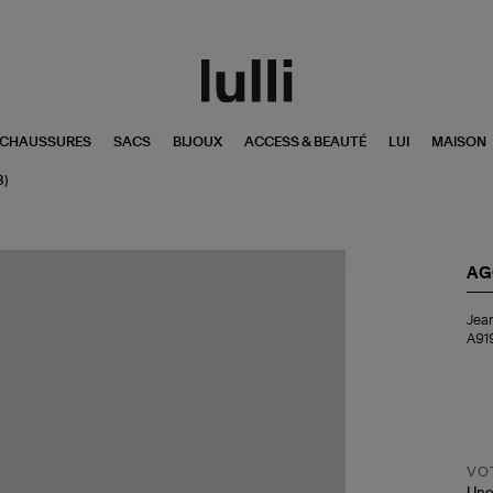
CHAUSSURES
SACS
BIJOUX
ACCESS & BEAUTÉ
LUI
MAISON
3)
AG
Je
Jea
Re
A91
For
Co
(A
A9
VOT