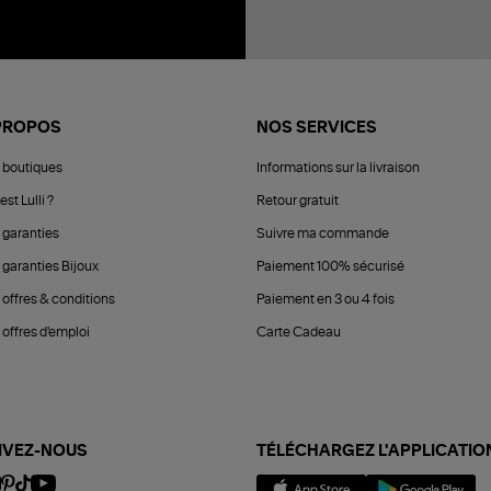
PROPOS
NOS SERVICES
 boutiques
Informations sur la livraison
est Lulli ?
Retour gratuit
 garanties
Suivre ma commande
 garanties Bijoux
Paiement 100% sécurisé
 offres & conditions
Paiement en 3 ou 4 fois
offres d'emploi
Carte Cadeau
IVEZ-NOUS
TÉLÉCHARGEZ L'APPLICATIO