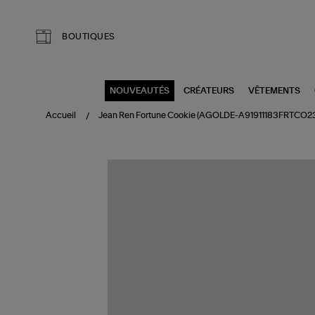
Aller au contenu principal
BOUTIQUES
NOUVEAUTÉS
CRÉATEURS
VÊTEMENTS
Accueil
Jean Ren Fortune Cookie (AGOLDE-A91911183FRTCO2