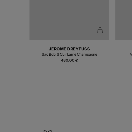
N
JEROME DREYFUSS
te
Sac Bobi S Cuir Lamé Champagne
M
480,00 €