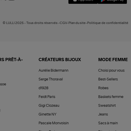
© LULLI 2025 - Tous droits réservés -CGV-Plan du site-Politique de confidentialité
S PRÊT-À-
CRÉATEURS BIJOUX
MODE FEMME
Aurélie Bidermann
Choisi pour vous
Serge Thoraval
Best-Sellers
soe
d1928
Robes
Feidt Paris
Baskets femme
Gigi Clozeau
Sweatshirt
d
Ginette NY
Jeans
Pascale Monvoisin
Sacs à main