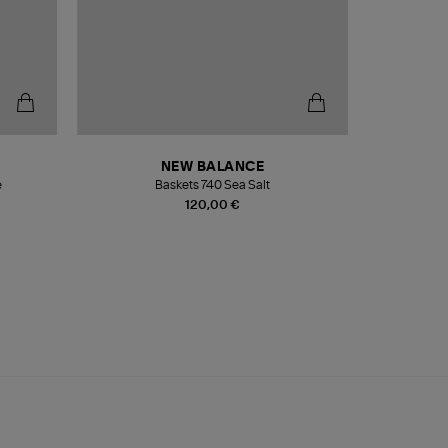
NEW BALANCE
e
Baskets 740 Sea Salt
Veste
120,00 €