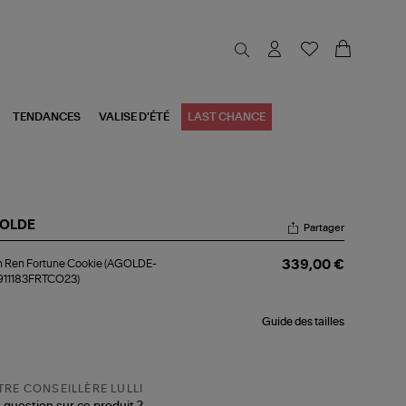
TENDANCES
VALISE D'ÉTÉ
LAST CHANCE
OLDE
Partager
an
n Ren Fortune Cookie (AGOLDE-
339,00 €
n
911183FRTCO23)
tune
okie
GOLDE-
Guide des tailles
1911183FRTCO23)
RE CONSEILLÈRE LULLI