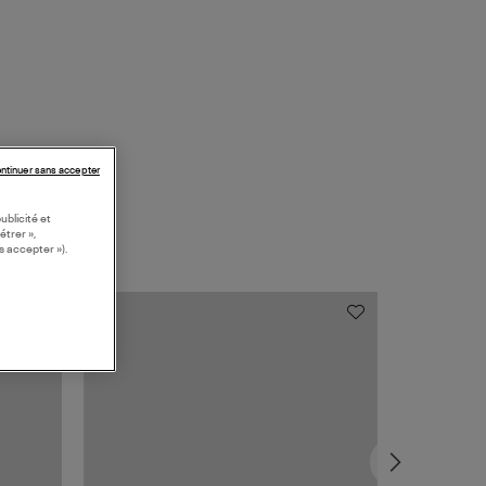
ntinuer sans accepter
ublicité et
étrer »,
s accepter »).