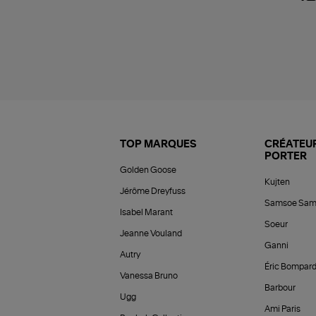
TOP MARQUES
CRÉATEUR
PORTER
Golden Goose
Kujten
Jérôme Dreyfuss
Samsoe Sam
Isabel Marant
Soeur
Jeanne Vouland
Ganni
Autry
Éric Bompar
Vanessa Bruno
Barbour
Ugg
Ami Paris