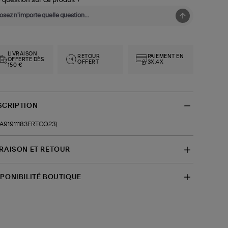
 question sur ce produit ?
LIVRAISON
RETOUR
PAIEMENT EN
OFFERTE DÈS
OFFERT
3X,4X
150 €
SCRIPTION
f-A91911183FRTCO23)
VRAISON ET RETOUR
SPONIBILITÉ BOUTIQUE