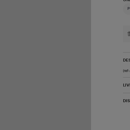
Une
DE
(re
LI
DI