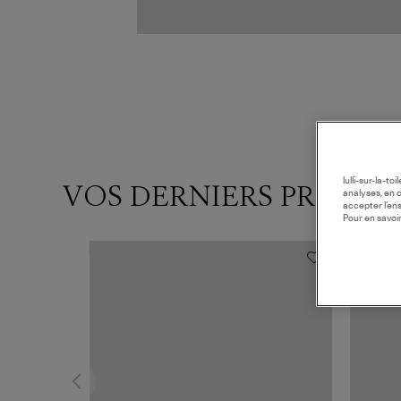
lulli-sur-la-t
VOS DERNIERS PRODUI
analyses, en 
accepter l’en
Pour en savoir