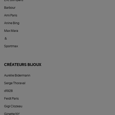
Éric Bompard
Barbour
Ami Paris
Anine Bing
Max Mara
&
Sportmax
CRÉATEURS BIJOUX
Aurélie Bidermann
Serge Thoraval
d1928
Feidt Paris
Gigi Clozeau
Ginette NY