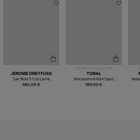
NOUVELLE COLLECTION
N
JEROME DREYFUSS
TORAL
Sac Bobi S Cuir Lamé
Mocassins Killian Sport
Veste
Champagne
Mousse
480,00 €
189,00 €