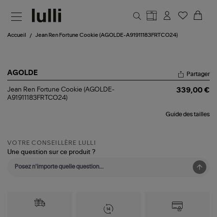
Aller au contenu principal
Accueil
Jean Ren Fortune Cookie (AGOLDE-A91911183FRTCO24)
AGOLDE
Partager
Jean
Jean Ren Fortune Cookie (AGOLDE-
339,00 €
Ren
A91911183FRTCO24)
Fortune
Cookie
Guide des tailles
(AGOLDE-
A91911183FRTCO24)
VOTRE CONSEILLÈRE LULLI
Une question sur ce produit ?