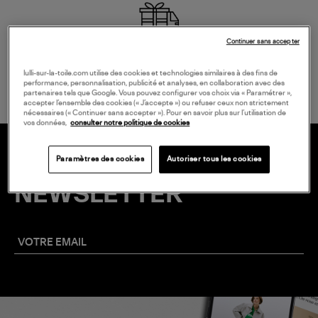
Continuer sans accepter
LIVRAISON GRATUITE
à partir de 150 € d'achat*
lulli-sur-la-toile.com utilise des cookies et technologies similaires à des fins de
performance, personnalisation, publicité et analyses, en collaboration avec des
partenaires tels que Google. Vous pouvez configurer vos choix via « Paramétrer »,
accepter l’ensemble des cookies (« J’accepte ») ou refuser ceux non strictement
nécessaires (« Continuer sans accepter »). Pour en savoir plus sur l’utilisation de
vos données,
consulter notre politique de cookies
Paramètres des cookies
Autoriser tous les cookies
20 € EN VOUS INSCRIVANT À LA
NEWSLETTER