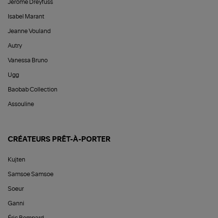
Jérôme Dreyfuss
Isabel Marant
Jeanne Vouland
Autry
Vanessa Bruno
Ugg
Baobab Collection
Assouline
CRÉATEURS PRÊT-À-PORTER
Kujten
Samsoe Samsoe
Soeur
Ganni