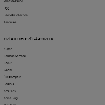
Vanessa Bruno
Ugg
Baobab Collection
Assouline
CRÉATEURS PRÊT-À-PORTER
Kujten
Samsoe Samsoe
Soeur
Ganni
Éric Bompard
Barbour
Ami Paris
Anine Bing