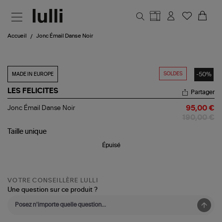
Aller au contenu principal
Accueil
Jonc Émail Danse Noir
SOLDES
-50%
MADE IN EUROPE
LES FELICITES
Partager
Jonc
Jonc Émail Danse Noir
95,00 €
Émail
190,00 €
Danse
Noir
Taille
unique
Épuisé
VOTRE CONSEILLÈRE LULLI
Une question sur ce produit ?