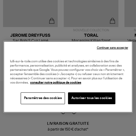
NOUVELLE COLLECTION
N
JEROME DREYFUSS
TORAL
Sac Bobi S Cuir Lamé
Mocassins Killian Sport
Veste
Champagne
Mousse
480,00 €
189,00 €
Continuer sans accepter
lulli-sur-la-toile.com utilise des cookies et technologies similaires à des fins de
performance, personnalisation, publicité et analyses, en collaboration avec des
partenaires tels que Google. Vous pouvez configurer vos choix via « Paramétrer »,
accepter l’ensemble des cookies (« J’accepte ») ou refuser ceux non strictement
nécessaires (« Continuer sans accepter »). Pour en savoir plus sur l’utilisation de
vos données,
consulter notre politique de cookies
Paramètres des cookies
Autoriser tous les cookies
LIVRAISON GRATUITE
à partir de 150 € d'achat*