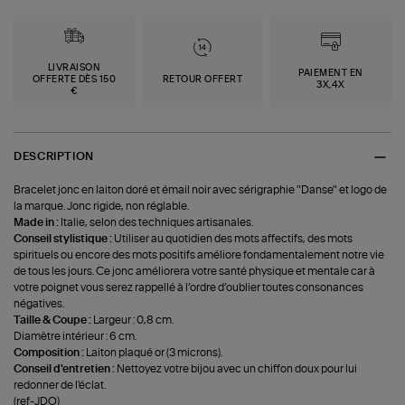
LIVRAISON
PAIEMENT EN
OFFERTE DÈS 150
RETOUR OFFERT
3X,4X
€
DESCRIPTION
Bracelet jonc en laiton doré et émail noir avec sérigraphie "Danse" et logo de
la marque. Jonc rigide, non réglable.
Made in :
Italie, selon des techniques artisanales.
Conseil stylistique :
Utiliser au quotidien des mots affectifs, des mots
spirituels ou encore des mots positifs améliore fondamentalement notre vie
de tous les jours. Ce jonc améliorera votre santé physique et mentale car à
votre poignet vous serez rappellé à l’ordre d’oublier toutes consonances
négatives.
Taille & Coupe :
Largeur : 0,8 cm.
Diamètre intérieur : 6 cm.
Composition :
Laiton plaqué or (3 microns).
Conseil d'entretien :
Nettoyez votre bijou avec un chiffon doux pour lui
redonner de l'éclat.
(ref-JDO)