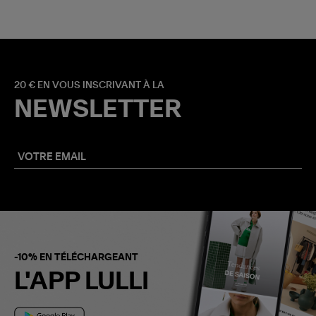
20 € EN VOUS INSCRIVANT À LA
NEWSLETTER
-10% EN TÉLÉCHARGEANT
L'APP LULLI