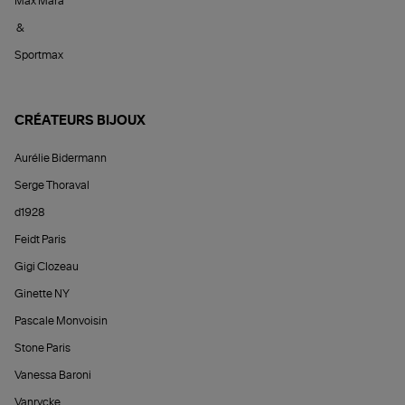
Max Mara
&
Sportmax
CRÉATEURS BIJOUX
Aurélie Bidermann
Serge Thoraval
d1928
Feidt Paris
Gigi Clozeau
Ginette NY
Pascale Monvoisin
Stone Paris
Vanessa Baroni
Vanrycke