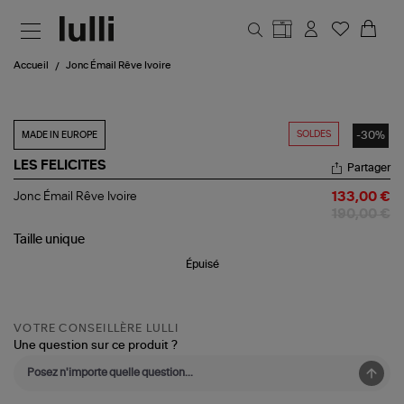
Aller au contenu principal
Accueil
Jonc Émail Rêve Ivoire
SOLDES
-30%
MADE IN EUROPE
LES FELICITES
Partager
Jonc
Jonc Émail Rêve Ivoire
133,00 €
Émail
190,00 €
Rêve
Ivoire
Taille
unique
Épuisé
VOTRE CONSEILLÈRE LULLI
Une question sur ce produit ?