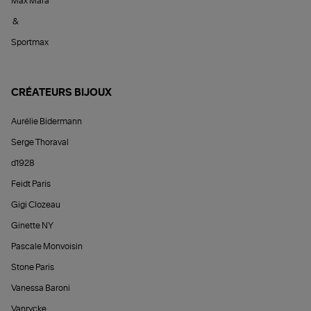
Max Mara
&
Sportmax
CRÉATEURS BIJOUX
Aurélie Bidermann
Serge Thoraval
d1928
Feidt Paris
Gigi Clozeau
Ginette NY
Pascale Monvoisin
Stone Paris
Vanessa Baroni
Vanrycke