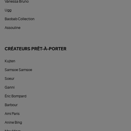
Vanessa Bruno
Ugg
Baobab Collection
Assouline
CRÉATEURS PRÊT-À-PORTER
Kujten
Samsoe Samsoe
Soeur
Ganni
Éric Bompard
Barbour
Ami Paris
Anine Bing