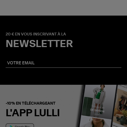
20 € EN VOUS INSCRIVANT À LA
NEWSLETTER
-10% EN TÉLÉCHARGEANT
L'APP LULLI