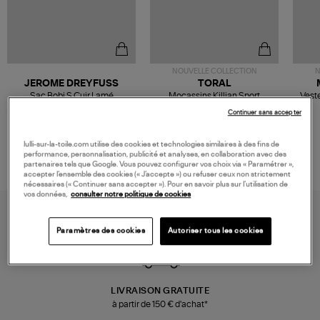
NOUVELLE COLLECTION
N
JEROME DREYFUSS
TORAL
Sac Bobi S Cuir Lamé
Mocassins Killian Sport
Veste
Champagne
Mousse
480,00 €
189,00 €
Continuer sans accepter
lulli-sur-la-toile.com utilise des cookies et technologies similaires à des fins de
performance, personnalisation, publicité et analyses, en collaboration avec des
partenaires tels que Google. Vous pouvez configurer vos choix via « Paramétrer »,
accepter l’ensemble des cookies (« J’accepte ») ou refuser ceux non strictement
nécessaires (« Continuer sans accepter »). Pour en savoir plus sur l’utilisation de
vos données,
consulter notre politique de cookies
Paramètres des cookies
Autoriser tous les cookies
LIVRAISON GRATUITE
à partir de 150 € d'achat*