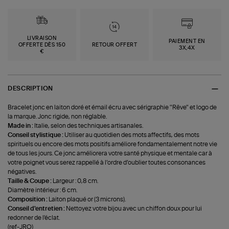
LIVRAISON
PAIEMENT EN
OFFERTE DÈS 150
RETOUR OFFERT
3X,4X
€
DESCRIPTION
Bracelet jonc en laiton doré et émail écru avec sérigraphie "Rêve" et logo de
la marque. Jonc rigide, non réglable.
Made in :
Italie, selon des techniques artisanales.
Conseil stylistique :
Utiliser au quotidien des mots affectifs, des mots
spirituels ou encore des mots positifs améliore fondamentalement notre vie
de tous les jours. Ce jonc améliorera votre santé physique et mentale car à
votre poignet vous serez rappellé à l’ordre d’oublier toutes consonances
négatives.
Taille & Coupe :
Largeur : 0,8 cm.
Diamètre intérieur : 6 cm.
Composition :
Laiton plaqué or (3 microns).
Conseil d'entretien :
Nettoyez votre bijou avec un chiffon doux pour lui
redonner de l'éclat.
(ref-JRO)