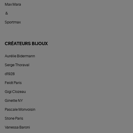
Max Mara
&
Sportmax
CRÉATEURS BIJOUX
Aurélie Bidermann
Serge Thoraval
d1928
Feidt Paris
Gigi Clozeau
Ginette NY
Pascale Monvoisin
Stone Paris
Vanessa Baroni