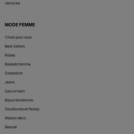
Vanrycke
MODE FEMME
Choisi pour vous
Best-Sellers
Robes
Baskets femme
Sweatshirt
Jeans
Sacs à main
Bijoux tendances
Doudounes et Parkas
Maison déco
Beauté