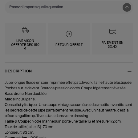
LIVRAISON
PAIEMENT EN
OFFERTE DÈS 150
RETOUR OFFERT
3X,4X
€
DESCRIPTION
Jupe longue fluide en soie imprimée effet patchwork. Taille haute élastiquée.
Poches sur le devant. Boutons pression dorés. Coupe légèrement évasée.
Base droite. Non doublée.
Made in :
Bulgarie.
Conseil stylistique :
Une coupe vintage assumée et des motifs inventifs sont
les secrets de cette jupe parfaitement réussie. Avec un haut neutre, c'est la
pièce singulière qu'il vous faut dans votre dressing.
Taille & Coupe :
Notre mannequin porte une taille 1S et mesure 172 cm.
Tour de taille (taille 1S) : 70 cm.
Longueur : 83 cm.
Composition :
100% soie.