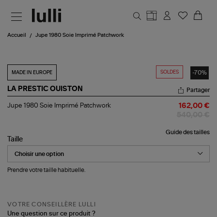
Aller au contenu principal
Accueil
Jupe 1980 Soie Imprimé Patchwork
SOLDES
-70%
MADE IN EUROPE
LA PRESTIC OUISTON
Partager
Jupe
Jupe 1980 Soie Imprimé Patchwork
162,00 €
1980
540,00 €
Soie
Imprimé
Guide des tailles
Patchwork
Taille
Prendre votre taille habituelle.
VOTRE CONSEILLÈRE LULLI
Une question sur ce produit ?