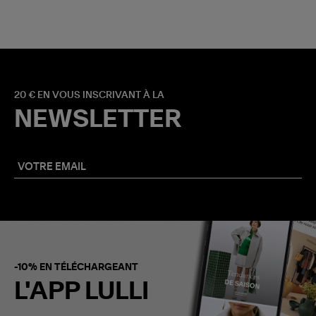
20 € EN VOUS INSCRIVANT À LA
NEWSLETTER
-10% EN TÉLÉCHARGEANT
L'APP LULLI