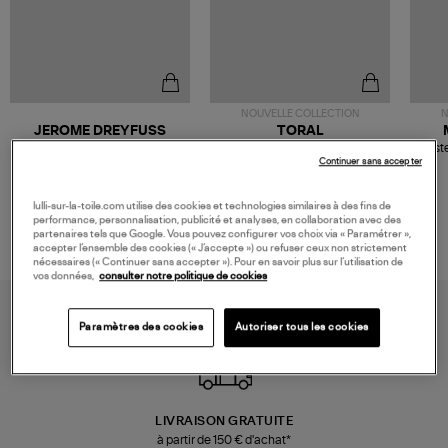
NOUVELLE COLLECTION
N
JEROME DREYFUSS
TORAL
Sac Bobi S Cuir Lamé
Mocassins Killian Sport
Veste
Champagne
Mousse
Continuer sans accepter
480,00 €
189,00 €
lulli-sur-la-toile.com utilise des cookies et technologies similaires à des fins de
performance, personnalisation, publicité et analyses, en collaboration avec des
partenaires tels que Google. Vous pouvez configurer vos choix via « Paramétrer »,
accepter l’ensemble des cookies (« J’accepte ») ou refuser ceux non strictement
nécessaires (« Continuer sans accepter »). Pour en savoir plus sur l’utilisation de
vos données,
consulter notre politique de cookies
Paramètres des cookies
Autoriser tous les cookies
LIVRAISON GRATUITE
à partir de 150 € d'achat*