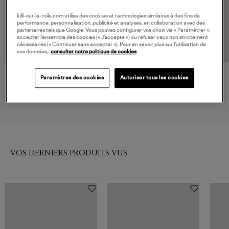
lulli-sur-la-toile.com utilise des cookies et technologies similaires à des fins de
performance, personnalisation, publicité et analyses, en collaboration avec des
partenaires tels que Google. Vous pouvez configurer vos choix via « Paramétrer »,
accepter l’ensemble des cookies (« J’accepte ») ou refuser ceux non strictement
nécessaires (« Continuer sans accepter »). Pour en savoir plus sur l’utilisation de
vos données,
consulter notre politique de cookies
FARM RIO
MAIÔ PARIS
Paramètres des cookies
Autoriser tous les cookies
Jupe Birds
Jupe Flora Noir
160,00 €
180,00 €
VOS DERNIERS PRODUITS VUS