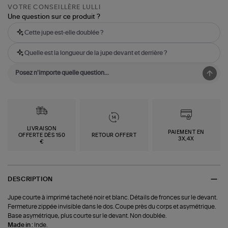
VOTRE CONSEILLÈRE LULLI
Une question sur ce produit ?
Cette jupe est-elle doublée ?
Quelle est la longueur de la jupe devant et derrière ?
LIVRAISON
PAIEMENT EN
OFFERTE DÈS 150
RETOUR OFFERT
3X,4X
€
DESCRIPTION
Jupe courte à imprimé tacheté noir et blanc. Détails de fronces sur le devant.
Fermeture zippée invisible dans le dos. Coupe près du corps et asymétrique.
Base asymétrique, plus courte sur le devant. Non doublée.
Made in :
Inde.