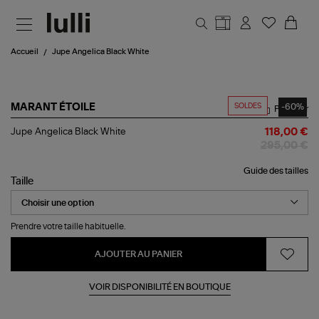
Aller au contenu principal
Accueil
Jupe Angelica Black White
SOLDES
-60%
MARANT ÉTOILE
Partager
Jupe
Jupe Angelica Black White
118,00 €
Angelica
295,00 €
Black
White
Guide des tailles
Taille
Prendre votre taille habituelle.
AJOUTER AU PANIER
VOIR DISPONIBILITÉ EN BOUTIQUE