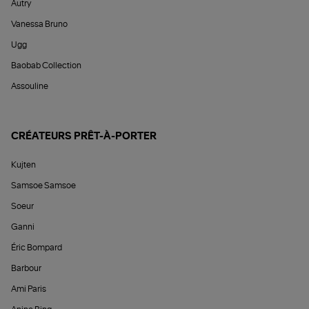
Autry
Vanessa Bruno
Ugg
Baobab Collection
Assouline
CRÉATEURS PRÊT-À-PORTER
Kujten
Samsoe Samsoe
Soeur
Ganni
Éric Bompard
Barbour
Ami Paris