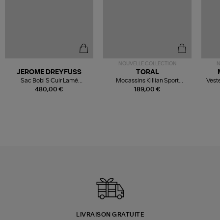
NOUVELLE COLLECTION
N
JEROME DREYFUSS
TORAL
Sac Bobi S Cuir Lamé
Mocassins Killian Sport
Veste
Champagne
Mousse
480,00 €
189,00 €
LIVRAISON GRATUITE