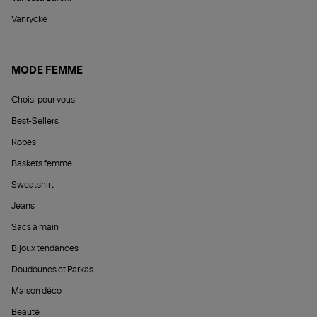
Vanrycke
MODE FEMME
Choisi pour vous
Best-Sellers
Robes
Baskets femme
Sweatshirt
Jeans
Sacs à main
Bijoux tendances
Doudounes et Parkas
Maison déco
Beauté