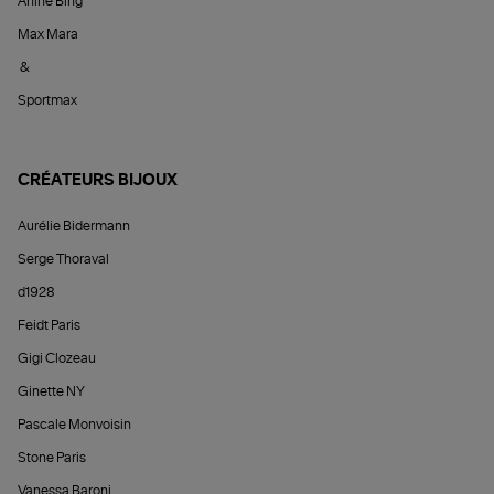
Anine Bing
Max Mara
&
Sportmax
CRÉATEURS BIJOUX
Aurélie Bidermann
Serge Thoraval
d1928
Feidt Paris
Gigi Clozeau
Ginette NY
Pascale Monvoisin
Stone Paris
Vanessa Baroni