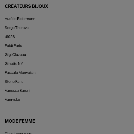
CRÉATEURS BIJOUX
Aurélie Bidermann
Serge Thoraval
d1928
Feidt Paris
Gigi Clozeau
Ginette NY
Pascale Monvoisin
Stone Paris
Vanessa Baroni
Vanrycke
MODE FEMME
Choisi pour vous