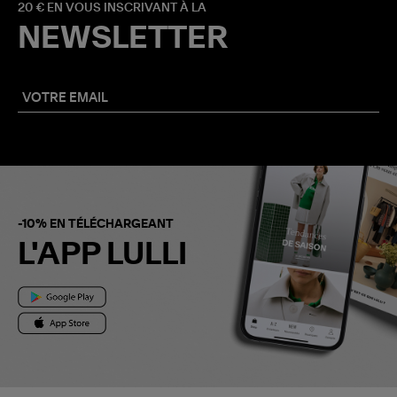
20 € EN VOUS INSCRIVANT À LA
NEWSLETTER
-10% EN TÉLÉCHARGEANT
L'APP LULLI