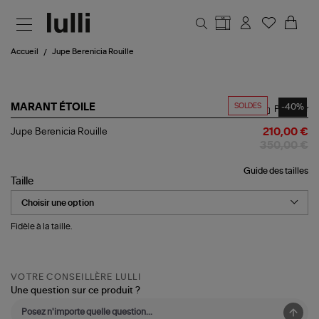
Aller au contenu principal
Accueil
Jupe Berenicia Rouille
SOLDES
-40%
MARANT ÉTOILE
Partager
Jupe
Jupe Berenicia Rouille
210,00 €
Berenicia
350,00 €
Rouille
Guide des tailles
Taille
Fidèle à la taille.
VOTRE CONSEILLÈRE LULLI
Une question sur ce produit ?