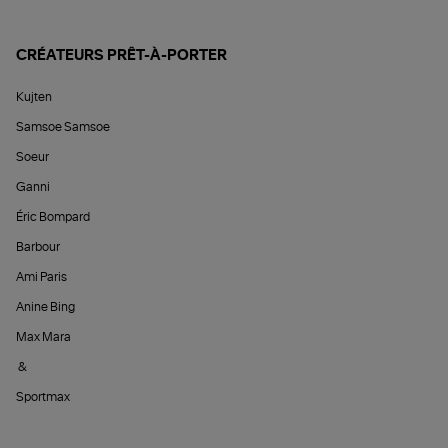
CRÉATEURS PRÊT-À-PORTER
Kujten
Samsoe Samsoe
Soeur
Ganni
Éric Bompard
Barbour
Ami Paris
Anine Bing
Max Mara
&
Sportmax