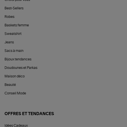
Best-Sellers
Robes
Baskets femme
Sweatshirt
Jeans
Sacs à main
Bijoux tendances
Doudounes et Parkas
Maison déco
Beauté
Conseil Mode
OFFRES ET TENDANCES
Idées Cadeaux