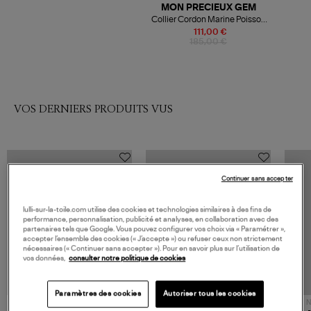
MON PRECIEUX GEM
Collier Cordon Marine Poisson
Améthyste Verte
111,00 €
185,00 €
VOS DERNIERS PRODUITS VUS
Continuer sans accepter
lulli-sur-la-toile.com utilise des cookies et technologies similaires à des fins de
performance, personnalisation, publicité et analyses, en collaboration avec des
partenaires tels que Google. Vous pouvez configurer vos choix via « Paramétrer »,
accepter l’ensemble des cookies (« J’accepte ») ou refuser ceux non strictement
nécessaires (« Continuer sans accepter »). Pour en savoir plus sur l’utilisation de
vos données,
consulter notre politique de cookies
Paramètres des cookies
Autoriser tous les cookies
NOUVELLE COLLECTION
N