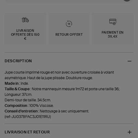
LIVRAISON
PAIEMENT EN
OFFERTE DÈS 150
RETOUR OFFERT
3X,4X
€
DESCRIPTION
Jupe courte imprimé rouge et noir avec ouverture croisée à volant
asymétrique. Haut de la jupe plissée. Doublure rouge.
Made in :
Inde.
Taille & Coupe :
Notre mannequin mesure 1m72 et porte une taille 36;
Longueur: 37cm.
Demi-tour de taille. 34.5cm.
Composition :
100% Viscose.
Conseil d'entretien :
Nettoyage à sec uniquement.
(ref-JU0378FAC3J01E11RU)
LIVRAISON ET RETOUR