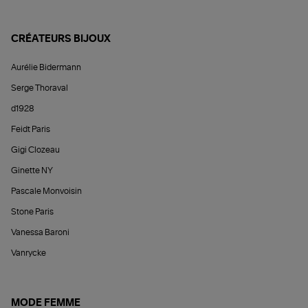
CRÉATEURS BIJOUX
Aurélie Bidermann
Serge Thoraval
d1928
Feidt Paris
Gigi Clozeau
Ginette NY
Pascale Monvoisin
Stone Paris
Vanessa Baroni
Vanrycke
MODE FEMME