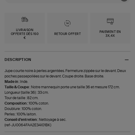
LIVRAISON
PAIEMENT EN
OFFERTE DÈS 150
RETOUR OFFERT
3X,4X
€
DESCRIPTION
Jupe courte noire à perles argentées. Fermeture zippée sur le devant. Deux
poches passepoilées sur le devant. Coupe droite. Base droite.
Made in :
Inde.
Taille & Coupe :
Notre mannequin porte une taille 36 et mesure 172 cm.
Longueur (taille 36) : 33 cm.
Tour de taille : 82 cm.
Composition :
100% coton.
Doublure : 100% coton.
Perles : 100% laiton.
Conseil d'entretien :
Nettoyage à sec.
(ref-JU0064FAA2E34I01BK)