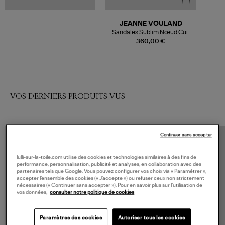
JEANNE VOULAND
Sandales Sublim Nœud Cuir
Suédé Noir
360,00 €
VOS DERNIERS PRODUITS VUS
Continuer sans accepter
lulli-sur-la-toile.com utilise des cookies et technologies similaires à des fins de
performance, personnalisation, publicité et analyses, en collaboration avec des
partenaires tels que Google. Vous pouvez configurer vos choix via « Paramétrer »,
accepter l’ensemble des cookies (« J’accepte ») ou refuser ceux non strictement
nécessaires (« Continuer sans accepter »). Pour en savoir plus sur l’utilisation de
vos données,
consulter notre politique de cookies
Paramètres des cookies
Autoriser tous les cookies