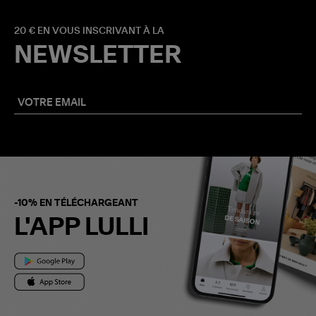
20 € EN VOUS INSCRIVANT À LA
NEWSLETTER
-10% EN TÉLÉCHARGEANT
L'APP LULLI