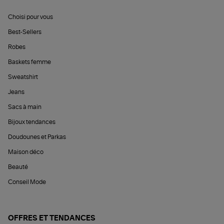
Choisi pour vous
Best-Sellers
Robes
Baskets femme
Sweatshirt
Jeans
Sacs à main
Bijoux tendances
Doudounes et Parkas
Maison déco
Beauté
Conseil Mode
OFFRES ET TENDANCES