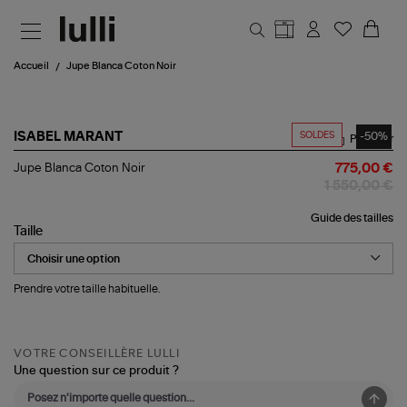
Aller au contenu principal
Accueil
Jupe Blanca Coton Noir
SOLDES
-50%
ISABEL MARANT
Partager
Jupe
Jupe Blanca Coton Noir
775,00 €
Blanca
1 550,00 €
Coton
Noir
Guide des tailles
Taille
Prendre votre taille habituelle.
VOTRE CONSEILLÈRE LULLI
Une question sur ce produit ?