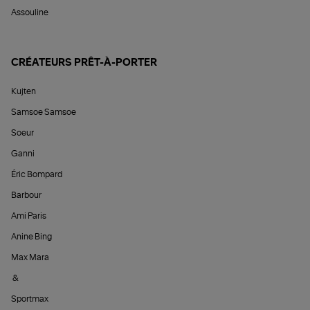
Assouline
CRÉATEURS PRÊT-À-PORTER
Kujten
Samsoe Samsoe
Soeur
Ganni
Éric Bompard
Barbour
Ami Paris
Anine Bing
Max Mara
&
Sportmax