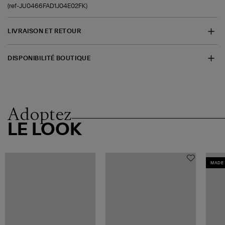
(ref-JU0466FAD1J04E02FK)
LIVRAISON ET RETOUR
DISPONIBILITÉ BOUTIQUE
Adoptez
LE LOOK
MADE 