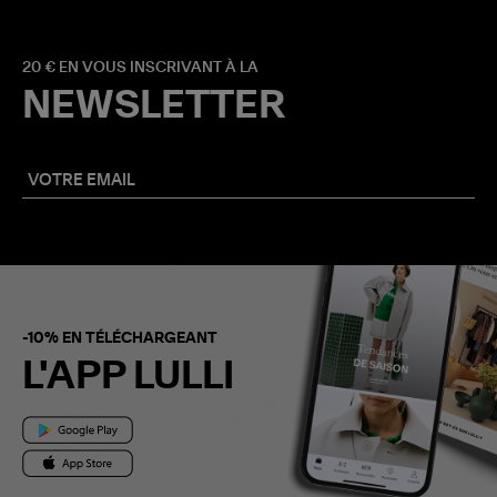
20 € EN VOUS INSCRIVANT À LA
NEWSLETTER
-10% EN TÉLÉCHARGEANT
L'APP LULLI