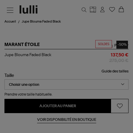
Aller au contenu principal
Accueil
Jupe Blouma Faded Black
SOLDES
-50%
MARANT ÉTOILE
Partager
Jupe
Jupe Blouma Faded Black
137,50 €
Blouma
275,00 €
Faded
Black
Guide des tailles
Taille
Prendre votre taille habituelle.
AJOUTER AU PANIER
VOIR DISPONIBILITÉ EN BOUTIQUE