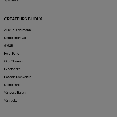
Sportmax
CRÉATEURS BIJOUX
Aurélie Bidermann
Serge Thoraval
d1928
Feidt Paris
Gigi Clozeau
Ginette NY
Pascale Monvoisin
Stone Paris
Vanessa Baroni
Vanrycke