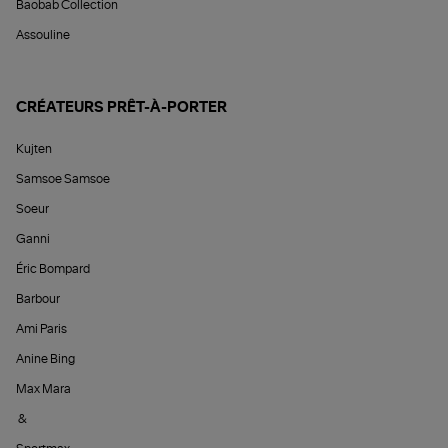
Baobab Collection
Assouline
CRÉATEURS PRÊT-À-PORTER
Kujten
Samsoe Samsoe
Soeur
Ganni
Éric Bompard
Barbour
Ami Paris
Anine Bing
Max Mara
&