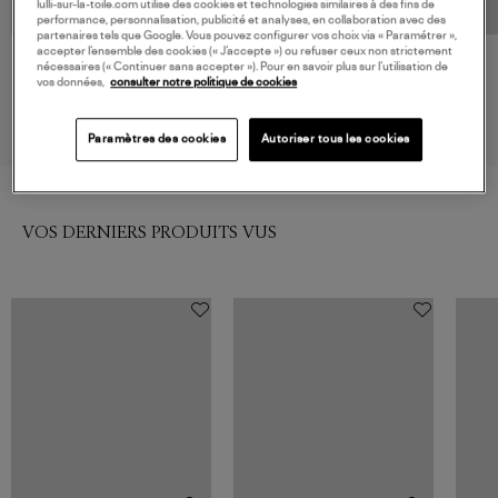
lulli-sur-la-toile.com utilise des cookies et technologies similaires à des fins de
performance, personnalisation, publicité et analyses, en collaboration avec des
partenaires tels que Google. Vous pouvez configurer vos choix via « Paramétrer »,
accepter l’ensemble des cookies (« J’accepte ») ou refuser ceux non strictement
MAIÔ PARIS
MAIÔ PARIS
nécessaires (« Continuer sans accepter »). Pour en savoir plus sur l’utilisation de
vos données,
consulter notre politique de cookies
Jupe Flora Noir
Jupe India Noir
180,00 €
140,00 €
Paramètres des cookies
Autoriser tous les cookies
VOS DERNIERS PRODUITS VUS