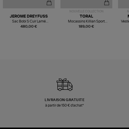
NOUVELLE COLLECTION
N
JEROME DREYFUSS
TORAL
Sac Bobi S Cuir Lamé
Mocassins Killian Sport
Veste
Champagne
Mousse
480,00 €
189,00 €
LIVRAISON GRATUITE
à partir de 150 € d'achat*