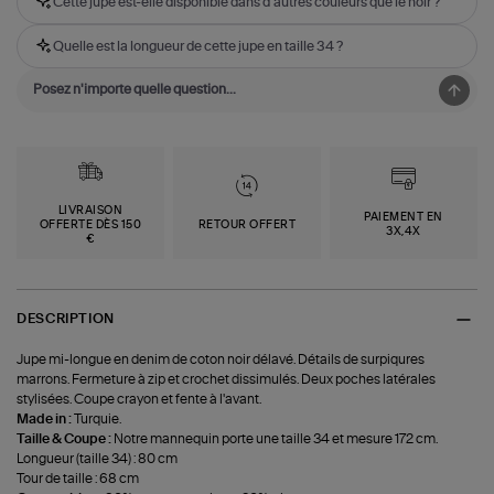
Cette jupe est-elle disponible dans d'autres couleurs que le noir ?
Quelle est la longueur de cette jupe en taille 34 ?
LIVRAISON
PAIEMENT EN
OFFERTE DÈS 150
RETOUR OFFERT
3X,4X
€
DESCRIPTION
Jupe mi-longue en denim de coton noir délavé. Détails de surpiqures
marrons. Fermeture à zip et crochet dissimulés. Deux poches latérales
stylisées. Coupe crayon et fente à l'avant.
Made in :
Turquie.
Taille & Coupe :
Notre mannequin porte une taille 34 et mesure 172 cm.
Longueur (taille 34) : 80 cm
Tour de taille : 68 cm