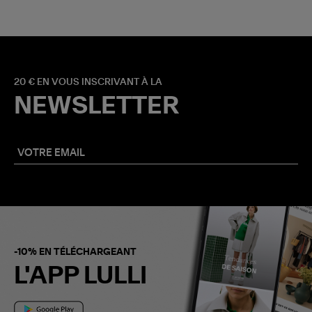
20 € EN VOUS INSCRIVANT À LA
NEWSLETTER
-10% EN TÉLÉCHARGEANT
L'APP LULLI