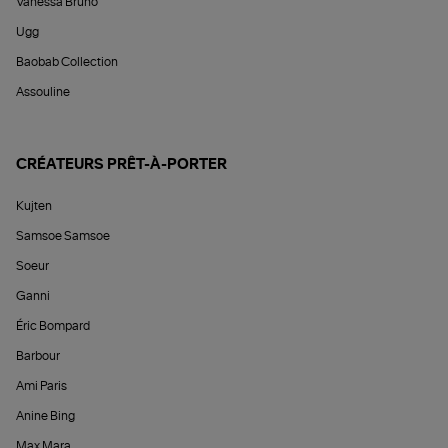
Vanessa Bruno
Ugg
Baobab Collection
Assouline
CRÉATEURS PRÊT-À-PORTER
Kujten
Samsoe Samsoe
Soeur
Ganni
Éric Bompard
Barbour
Ami Paris
Anine Bing
Max Mara