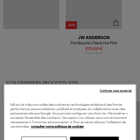
-50%
JW ANDERSON
Pull Boucle V Neck Hot Pink
275,00 €
550,00 €
VOS DERNIERS PRODUITS VUS
Continuer sans accepter
lulli-sur-la-toile.com utilise des cookies et technologies similaires à des fins de
performance, personnalisation, publicité et analyses, en collaboration avec des
partenaires tels que Google. Vous pouvez configurer vos choix via « Paramétrer »,
accepter l’ensemble des cookies (« J’accepte ») ou refuser ceux non strictement
nécessaires (« Continuer sans accepter »). Pour en savoir plus sur l’utilisation de
vos données,
consulter notre politique de cookies