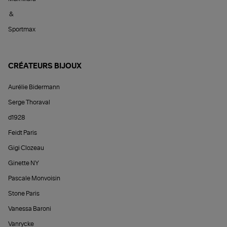
&
Sportmax
CRÉATEURS BIJOUX
Aurélie Bidermann
Serge Thoraval
d1928
Feidt Paris
Gigi Clozeau
Ginette NY
Pascale Monvoisin
Stone Paris
Vanessa Baroni
Vanrycke