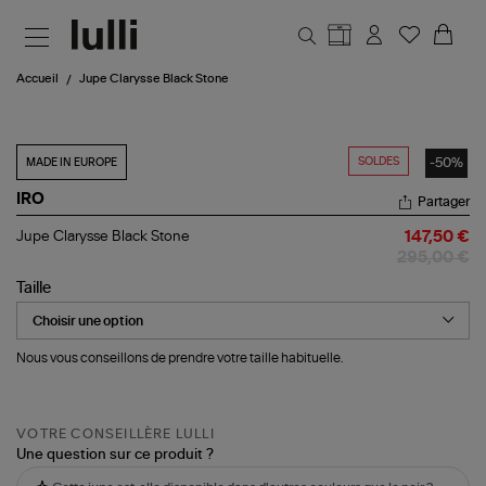
Aller au contenu principal
Accueil
Jupe Clarysse Black Stone
SOLDES
-50%
MADE IN EUROPE
IRO
Partager
Jupe
Jupe Clarysse Black Stone
147,50 €
Clarysse
295,00 €
Black
Stone
Taille
Nous vous conseillons de prendre votre taille habituelle.
VOTRE CONSEILLÈRE LULLI
Une question sur ce produit ?