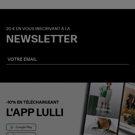
20 € EN VOUS INSCRIVANT À LA
NEWSLETTER
-10% EN TÉLÉCHARGEANT
L'APP LULLI