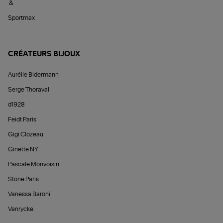
&
Sportmax
CRÉATEURS BIJOUX
Aurélie Bidermann
Serge Thoraval
d1928
Feidt Paris
Gigi Clozeau
Ginette NY
Pascale Monvoisin
Stone Paris
Vanessa Baroni
Vanrycke