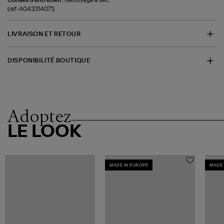
(ref-A043314071)
LIVRAISON ET RETOUR
DISPONIBILITÉ BOUTIQUE
Adoptez
LE LOOK
MADE IN EUROPE
MADE 