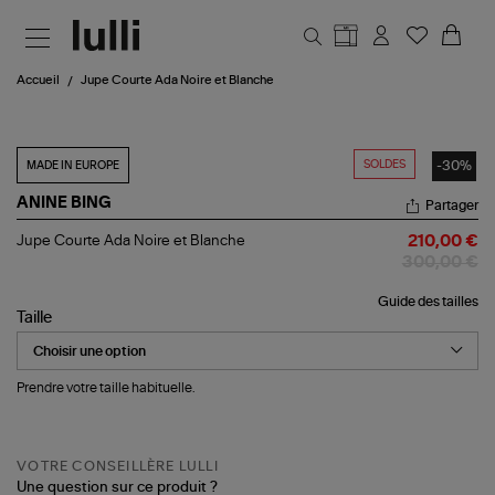
Aller au contenu principal
Accueil
Jupe Courte Ada Noire et Blanche
SOLDES
-30%
MADE IN EUROPE
ANINE BING
Partager
Jupe
Jupe Courte Ada Noire et Blanche
210,00 €
Courte
300,00 €
Ada
Noire
Guide des tailles
et
Taille
Blanche
Prendre votre taille habituelle.
VOTRE CONSEILLÈRE LULLI
Une question sur ce produit ?