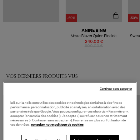
-60%
-50%
ANINE BING
Veste Blazer Quinn Pied de
Sweat
Poule Noir Blanc
240,00 €
600,00 €
VOS DERNIERS PRODUITS VUS
Continuer sans accepter
lulli-sur-la-toile.com utilise des cookies et technologies similaires à des fins de
performance, personnalisation, publicité et analyses, en collaboration avec des
partenaires tels que Google. Vous pouvez configurer vos choix via « Paramétrer »,
accepter l’ensemble des cookies (« J’accepte ») ou refuser ceux non strictement
nécessaires (« Continuer sans accepter »). Pour en savoir plus sur l’utilisation de
vos données,
consulter notre politique de cookies