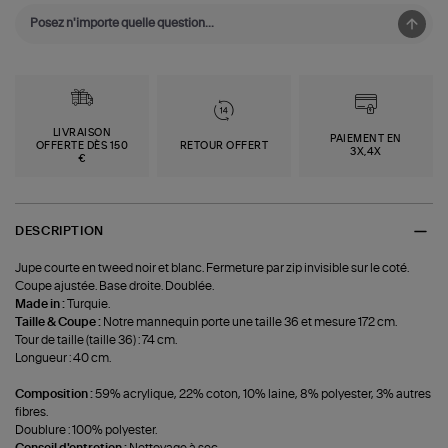
LIVRAISON
PAIEMENT EN
OFFERTE DÈS 150
RETOUR OFFERT
3X,4X
€
DESCRIPTION
Jupe courte en tweed noir et blanc. Fermeture par zip invisible sur le coté.
Coupe ajustée. Base droite. Doublée.
Made in :
Turquie.
Taille & Coupe :
Notre mannequin porte une taille 36 et mesure 172 cm.
Tour de taille (taille 36) : 74 cm.
Longueur : 40 cm.
Composition :
59% acrylique, 22% coton, 10% laine, 8% polyester, 3% autres
fibres.
Doublure : 100% polyester.
Conseil d'entretien :
Nettoyage à sec.