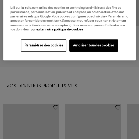
lulli-sur-la-toile.com utilise des cookies et technologies similaires à des fins de
performance, personnalisation, publicité et analyses, en collaboration avec des
partenaires tels que Google. Vous pouvez configurer vos choix via « Paramétrer »,
accepter l’ensemble des cookies (« J’accepte ») ou refuser ceux non strictement
nécessaires (« Continuer sans accepter »). Pour en savoir plus sur l’utilisation de
vos données,
consulter notre politique de cookies
MAISON SAINT JULIEN
ISABEL MARANT
Jupe Courte Sainte Maxime
Jupe Zilema Faded Black,
Khaki
Vestiaire
Paramètres des cookies
Autoriser tous les cookies
145,00 €
275,00 €
VOS DERNIERS PRODUITS VUS