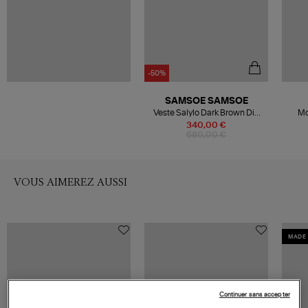
-50%
SAMSOE SAMSOE
Veste Salylo Dark Brown Dip
Mo
Dye
340,00 €
680,00 €
VOUS AIMEREZ AUSSI
MADE 
Continuer sans accepter