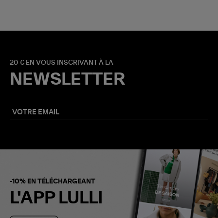
20 € EN VOUS INSCRIVANT À LA
NEWSLETTER
-10% EN TÉLÉCHARGEANT
L'APP LULLI