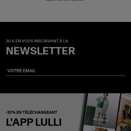
20 € EN VOUS INSCRIVANT À LA
NEWSLETTER
-10% EN TÉLÉCHARGEANT
L'APP LULLI