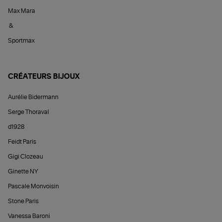
Max Mara
&
Sportmax
CRÉATEURS BIJOUX
Aurélie Bidermann
Serge Thoraval
d1928
Feidt Paris
Gigi Clozeau
Ginette NY
Pascale Monvoisin
Stone Paris
Vanessa Baroni