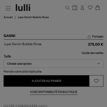
Aller au contenu principal
Accueil
Jupe Denim Bubble Rinse
GANNI
Partager
Jupe
Jupe Denim Bubble Rinse
275,00 €
Denim
Bubble
Guide des tailles
Rinse
Taille
Prendre votre taille habituelle.
AJOUTER AU PANIER
VOIR DISPONIBILITÉ EN BOUTIQUE
VOTRE CONSEILLÈRE LULLI