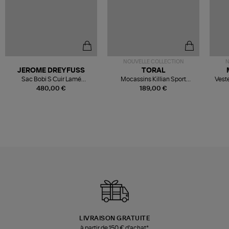
NOUVELLE COLLECTION
N
JEROME DREYFUSS
TORAL
Sac Bobi S Cuir Lamé
Mocassins Killian Sport
Veste
Champagne
Mousse
480,00 €
189,00 €
LIVRAISON GRATUITE
à partir de 150 € d'achat*