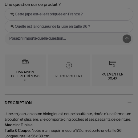
Une question sur ce produit ?
Cette jupe est-elle fabriquée en France ?
Quelle est la longueur de la jupe en taille 36 ?
LIVRAISON
PAIEMENT EN
OFFERTE DÈS 150
RETOUR OFFERT
3X,4X
€
DESCRIPTION
Jupe en jean, en coton biologique à coupe bouffante, dotée d’une fermeture
à bouton et glissière. Elle comporte cinq poches et ses passants de ceinture.
Made in :
Tunisie.
Taille & Coupe :
Notre mannequin mesure 172 cm et porte une taille 36.
Longueur (taille 36) : 38 cm.