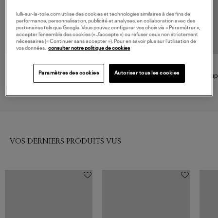
lulli-sur-la-toile.com utilise des cookies et technologies similaires à des fins de
performance, personnalisation, publicité et analyses, en collaboration avec des
partenaires tels que Google. Vous pouvez configurer vos choix via « Paramétrer »,
accepter l’ensemble des cookies (« J’accepte ») ou refuser ceux non strictement
nécessaires (« Continuer sans accepter »). Pour en savoir plus sur l’utilisation de
vos données,
consulter notre politique de cookies
ISABEL MARANT
ISABEL MARANT
Paramètres des cookies
Autoriser tous les cookies
Jupe Zilema Light Blue,
Jupe Berenice Black
Jup
Vestiaire
275,00 €
350,00 €
VOS DERNIERS PRODUITS VUS