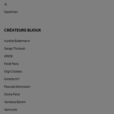
&
Sportmax
CRÉATEURS BIJOUX
Aurélie Bidermann
Serge Thoraval
d1928
Feidt Paris
Gigi Clozeau
Ginette NY
Pascale Monvoisin
Stone Paris
Vanessa Baroni
Vanrycke