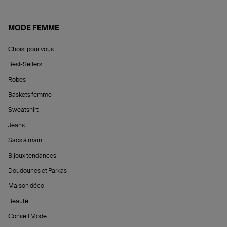
MODE FEMME
Choisi pour vous
Best-Sellers
Robes
Baskets femme
Sweatshirt
Jeans
Sacs à main
Bijoux tendances
Doudounes et Parkas
Maison déco
Beauté
Conseil Mode