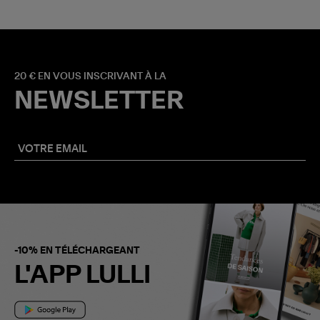
20 € EN VOUS INSCRIVANT À LA
NEWSLETTER
-10% EN TÉLÉCHARGEANT
L'APP LULLI