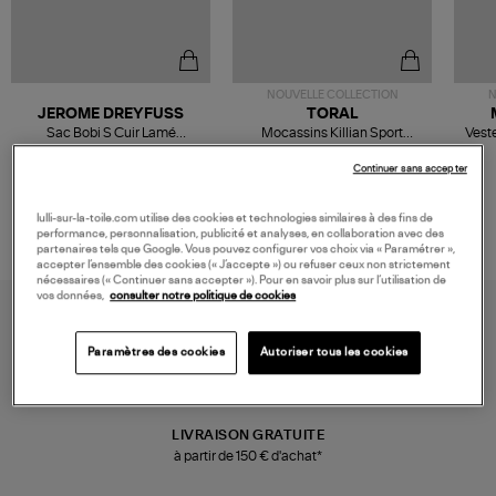
NOUVELLE COLLECTION
N
JEROME DREYFUSS
TORAL
Sac Bobi S Cuir Lamé
Mocassins Killian Sport
Veste
Champagne
Mousse
480,00 €
189,00 €
Continuer sans accepter
lulli-sur-la-toile.com utilise des cookies et technologies similaires à des fins de
performance, personnalisation, publicité et analyses, en collaboration avec des
partenaires tels que Google. Vous pouvez configurer vos choix via « Paramétrer »,
accepter l’ensemble des cookies (« J’accepte ») ou refuser ceux non strictement
nécessaires (« Continuer sans accepter »). Pour en savoir plus sur l’utilisation de
vos données,
consulter notre politique de cookies
Paramètres des cookies
Autoriser tous les cookies
LIVRAISON GRATUITE
à partir de 150 € d'achat*