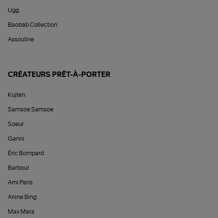
Ugg
Baobab Collection
Assouline
CRÉATEURS PRÊT-À-PORTER
Kujten
Samsoe Samsoe
Soeur
Ganni
Éric Bompard
Barbour
Ami Paris
Anine Bing
Max Mara