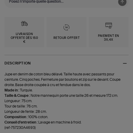
LIVRAISON
PAIEMENT EN
OFFERTE DÈS 150
RETOUR OFFERT
3X,4X
€
DESCRIPTION
Jupe en denim de coton bleu délavé. Taille haute avec passants pour
ceinture. Cinq poches. Fermeture par boutons et zip sur le devant. Coupe
droite. Base droite coupée à cru et fendue dans le dos.
Made in :
Turquie.
Taille & Coupe :
Notre mannequin porte une taille 26 et mesure 172 cm.
Longueur : 75 cm.
Tour de taille : 76 cm.
Longueur de fente : 28 cm.
Composition :
100% coton.
Conseil d'entretien :
Lavage en machine à froid.
(ref-757230A4693)