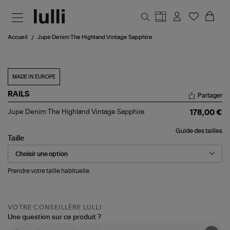
Aller au contenu principal
Accueil
Jupe Denim The Highland Vintage Sapphire
MADE IN EUROPE
RAILS
Partager
Jupe
Jupe Denim The Highland Vintage Sapphire
178,00 €
Denim
The
Guide des tailles
Highland
Taille
Vintage
Sapphire
Prendre votre taille habituelle.
VOTRE CONSEILLÈRE LULLI
Une question sur ce produit ?