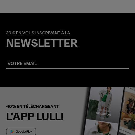
20 € EN VOUS INSCRIVANT À LA
NEWSLETTER
-10% EN TÉLÉCHARGEANT
L'APP LULLI