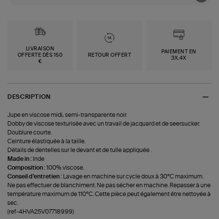
LIVRAISON
PAIEMENT EN
OFFERTE DÈS 150
RETOUR OFFERT
3X,4X
€
DESCRIPTION
Jupe en viscose midi, semi-transparente noir.
Dobby de viscose texturisée avec un travail de jacquard et de seersucker.
Doublure courte.
Ceinture élastiquée à la taille.
Détails de dentelles sur le devant et de tulle appliquée .
Made in :
Inde
Composition :
100% viscose.
Conseil d'entretien :
Lavage en machine sur cycle doux à 30°C maximum.
Ne pas effectuer de blanchiment. Ne pas sécher en machine. Repasser à une
température maximum de 110°C. Cette pièce peut également être nettoyée à
sec.
(ref-4HVA25V07718999)