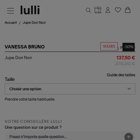
Aller au contenu principal
Accueil
Jupe Dori Noir
SOLDES
-50%
VANESSA BRUNO
Partager
Jupe
Jupe Dori Noir
137,50 €
Dori
275,00 €
Noir
Guide des tailles
Taille
Prendre votre taille habituelle.
VOTRE CONSEILLÈRE LULLI
Une question sur ce produit ?