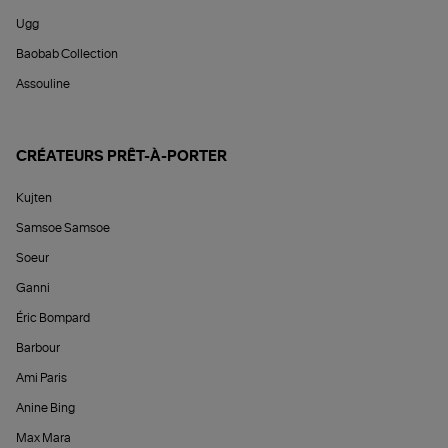
Ugg
Baobab Collection
Assouline
CRÉATEURS PRÊT-À-PORTER
Kujten
Samsoe Samsoe
Soeur
Ganni
Éric Bompard
Barbour
Ami Paris
Anine Bing
Max Mara