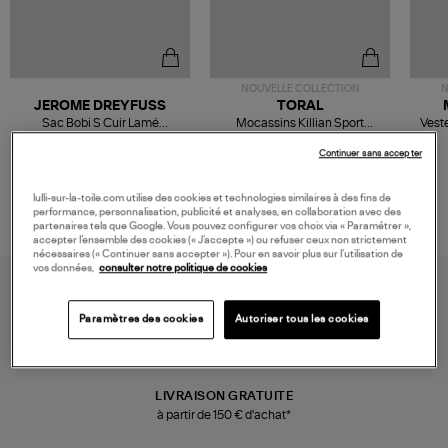
NOUVELLE COLLECTION
N
JEROME DREYFUSS
TORAL
Sac Bobi S Cuir Lamé
Mocassins Killian Sport
Veste
Champagne
Mousse
480,00 €
189,00 €
Continuer sans accepter
lulli-sur-la-toile.com utilise des cookies et technologies similaires à des fins de
performance, personnalisation, publicité et analyses, en collaboration avec des
partenaires tels que Google. Vous pouvez configurer vos choix via « Paramétrer »,
accepter l’ensemble des cookies (« J’accepte ») ou refuser ceux non strictement
nécessaires (« Continuer sans accepter »). Pour en savoir plus sur l’utilisation de
vos données,
consulter notre politique de cookies
Paramètres des cookies
Autoriser tous les cookies
LIVRAISON GRATUITE
à partir de 150 € d'achat*