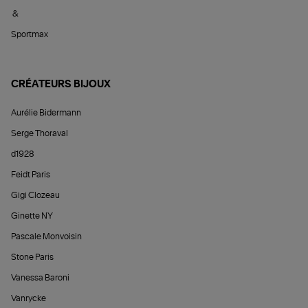
&
Sportmax
CRÉATEURS BIJOUX
Aurélie Bidermann
Serge Thoraval
d1928
Feidt Paris
Gigi Clozeau
Ginette NY
Pascale Monvoisin
Stone Paris
Vanessa Baroni
Vanrycke