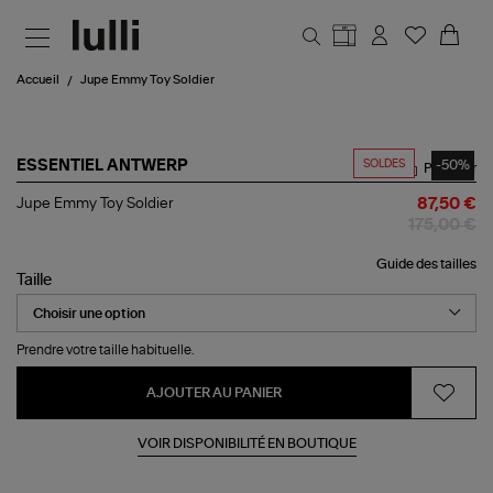
Aller au contenu principal
Accueil
Jupe Emmy Toy Soldier
SOLDES
-50%
ESSENTIEL ANTWERP
Partager
Jupe
Jupe Emmy Toy Soldier
87,50 €
Emmy
175,00 €
Toy
Soldier
Guide des tailles
Taille
Prendre votre taille habituelle.
AJOUTER AU PANIER
VOIR DISPONIBILITÉ EN BOUTIQUE