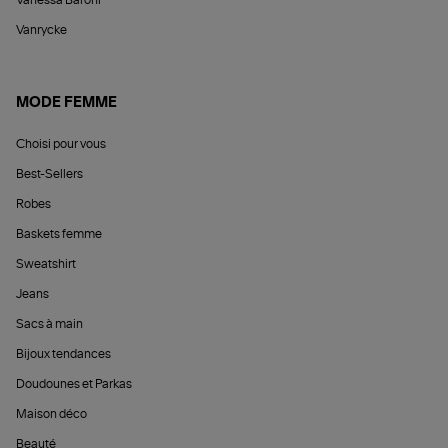
Vanessa Baroni
Vanrycke
MODE FEMME
Choisi pour vous
Best-Sellers
Robes
Baskets femme
Sweatshirt
Jeans
Sacs à main
Bijoux tendances
Doudounes et Parkas
Maison déco
Beauté