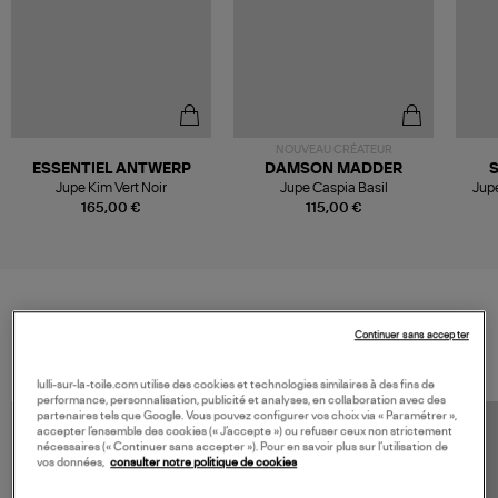
NOUVEAU CRÉATEUR
ESSENTIEL ANTWERP
DAMSON MADDER
Jupe Kim Vert Noir
Jupe Caspia Basil
Jup
165,00 €
115,00 €
VOS DERNIERS PRODUITS VUS
Continuer sans accepter
lulli-sur-la-toile.com utilise des cookies et technologies similaires à des fins de
performance, personnalisation, publicité et analyses, en collaboration avec des
partenaires tels que Google. Vous pouvez configurer vos choix via « Paramétrer »,
accepter l’ensemble des cookies (« J’accepte ») ou refuser ceux non strictement
nécessaires (« Continuer sans accepter »). Pour en savoir plus sur l’utilisation de
vos données,
consulter notre politique de cookies