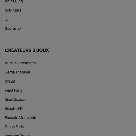
Anine Bing
Max Mara
&
Sportmax
CRÉATEURS BIJOUX
Aurélie Bidermann
Serge Thoraval
d1928
Feidt Paris
Gigi Clozeau
Ginette NY
Pascale Monvoisin
Stone Paris