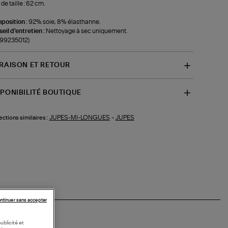
de taille : 62 cm.
position :
92% soie, 8% élasthanne.
eil d'entretien :
Nettoyage à sec uniquement.
-99235012)
VRAISON ET RETOUR
SPONIBILITÉ BOUTIQUE
JUPES-MI-LONGUES
-
JUPES
ections similaires :
ntinuer sans accepter
ublicité et