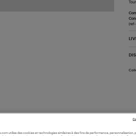
Tour 
Com
Cons
(ref
LI
DI
Coll
Co
oile.com utilise des cookies et technologies similaires à des fins de performance, personnalisation, p