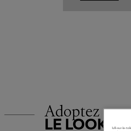
Adoptez
LE LOOK
lulli-sur-la-t