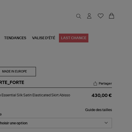
TENDANCES
VALISE D'ÉTÉ
LAST CHANCE
MADE IN EUROPE
RTE_FORTE
Partager
pe
 Essential Silk Satin Elasticated Skirt Abisso
430,00 €
ential
k
in
Guide des tailles
sticated
le
rt
isso