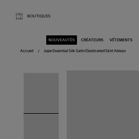
Aller au contenu principal
BOUTIQUES
NOUVEAUTÉS
CRÉATEURS
VÊTEMENTS
Accueil
Jupe Essential Silk Satin Elasticated Skirt Abisso