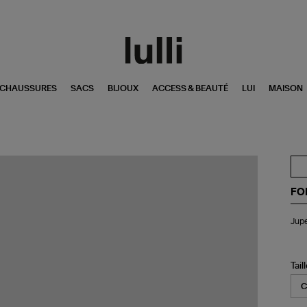
CHAUSSURES
SACS
BIJOUX
ACCESS & BEAUTÉ
LUI
MAISON
FO
Ju
Jupe
Ess
Sil
Sat
Ela
Tail
Ski
Ab