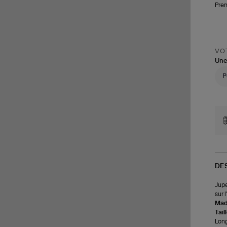
Pren
VOT
Une
DE
Jupe
sur 
Made
Tail
Long