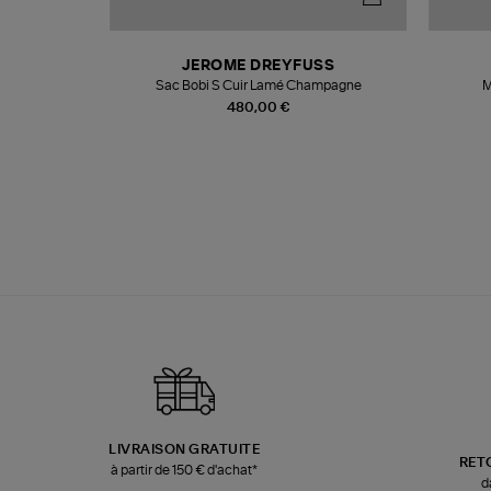
N
JEROME DREYFUSS
te
Sac Bobi S Cuir Lamé Champagne
M
480,00 €
LIVRAISON GRATUITE
RET
à partir de 150 € d'achat*
d