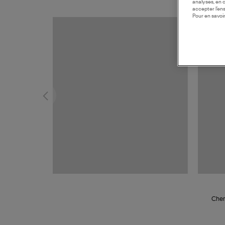
analyses, en 
accepter l’en
Pour en savoir
MADE I
Chem