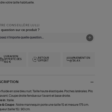
dre votre taille habituelle.
RE CONSEILLÈRE LULLI
 question sur ce produit ?
LIVRAISON
RETOUR
PAIEMENT EN
OFFERTE DÈS
OFFERT
3X,4X
150 €
SCRIPTION
 fluide en soie bleu nuit. Taille haute élastiquée. Poches latérales. Plis
l'avant. Coupe droite fendue sur l'avant et base droite.
 in :
Italie.
le & Coupe :
Notre mannequin porte une taille 1S et mesure 175 cm.
ueur (taille 1S) : 90 cm.