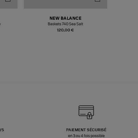
NEW BALANCE
e
Baskets 740 Sea Salt
Veste
120,00 €
3/5
PAIEMENT SÉCURISÉ
en 3 ou 4 fois possible