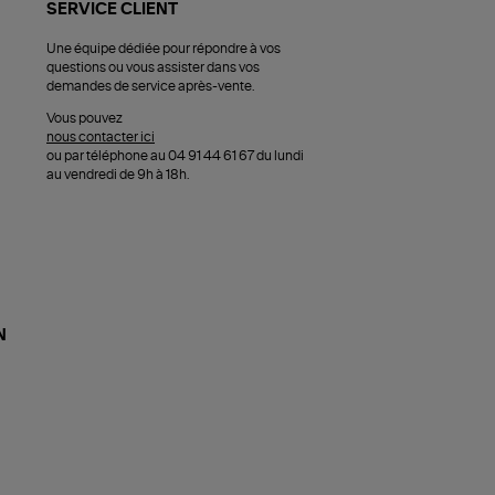
SERVICE CLIENT
Une équipe dédiée pour répondre à vos
questions ou vous assister dans vos
demandes de service après-vente.
Vous pouvez
nous contacter ici
ou par téléphone au 04 91 44 61 67 du lundi
au vendredi de 9h à 18h.
N