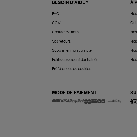
BESOIN D'AIDE ?
À 
FAQ
Nos
CGV
Qui 
Contactez-nous
Nos
Vos retours
Nos
Supprimer mon compte
Nos
Politique de confidentialité
Nos 
Préférences de cookies
MODE DE PAIEMENT
SU