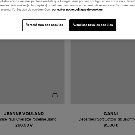
collaboration avec des partenaires tels que Google. Vous pouvez configurer vos choix via « Param
semble des cookies (« J’accepte ») ou refuser ceux non strictement nécessaires (« Continuer san
 plus sur l’utilisation de vos données,
consulter notre politique de cookies
N EUROPE
MADE IN EUROPE
Paramètres des cookies
Autoriser tous les cookies
JEANNE VOULAND
GANNI
ise Pauli Oversize Popeline Blanc
Débardeur Soft Cotton Rib Bright 
260,00 €
95,00 €