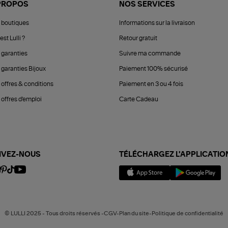
PROPOS
NOS SERVICES
 boutiques
Informations sur la livraison
est Lulli ?
Retour gratuit
 garanties
Suivre ma commande
 garanties Bijoux
Paiement 100% sécurisé
 offres & conditions
Paiement en 3 ou 4 fois
offres d'emploi
Carte Cadeau
IVEZ-NOUS
TÉLÉCHARGEZ L'APPLICATIO
© LULLI 2025 - Tous droits réservés -CGV-Plan du site-Politique de confidentialité