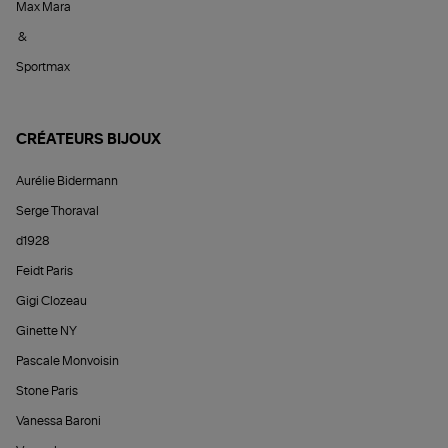
Max Mara
&
Sportmax
CRÉATEURS BIJOUX
Aurélie Bidermann
Serge Thoraval
d1928
Feidt Paris
Gigi Clozeau
Ginette NY
Pascale Monvoisin
Stone Paris
Vanessa Baroni