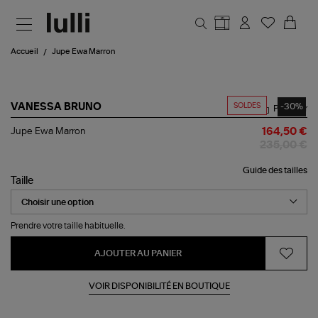
Aller au contenu principal
Accueil
Jupe Ewa Marron
SOLDES
-30%
VANESSA BRUNO
Partager
Jupe
Jupe Ewa Marron
164,50 €
Ewa
235,00 €
Marron
Guide des tailles
Taille
Prendre votre taille habituelle.
AJOUTER AU PANIER
VOIR DISPONIBILITÉ EN BOUTIQUE