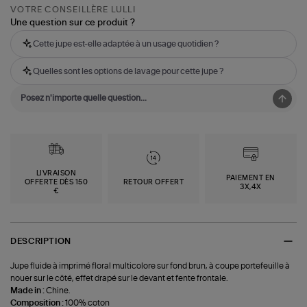
VOTRE CONSEILLÈRE LULLI
Une question sur ce produit ?
Cette jupe est-elle adaptée à un usage quotidien ?
Quelles sont les options de lavage pour cette jupe ?
LIVRAISON
PAIEMENT EN
OFFERTE DÈS 150
RETOUR OFFERT
3X,4X
€
DESCRIPTION
Jupe fluide à imprimé floral multicolore sur fond brun, à coupe portefeuille à
nouer sur le côté, effet drapé sur le devant et fente frontale.
Made in :
Chine.
Composition :
100% coton