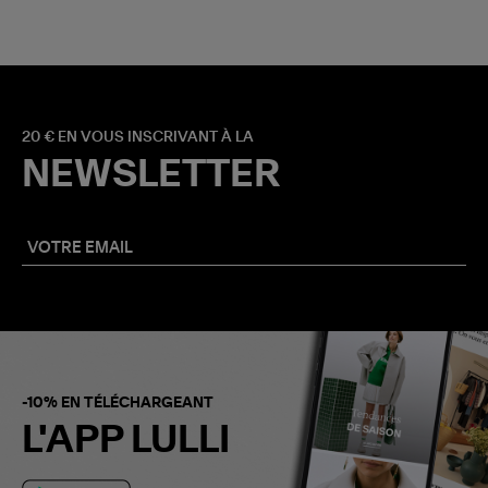
20 € EN VOUS INSCRIVANT À LA
NEWSLETTER
-10% EN TÉLÉCHARGEANT
L'APP LULLI