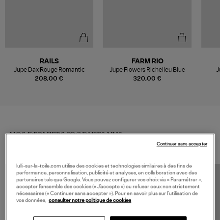
RAILS
FARM RIO
Jupe Dax Rouge Romantic
Jupe Flowers Richelieu Blue
J
208,00 €
320,00 €
VOS DERNIERS PRODUITS VUS
Continuer sans accepter
lulli-sur-la-toile.com utilise des cookies et technologies similaires à des fins de
performance, personnalisation, publicité et analyses, en collaboration avec des
partenaires tels que Google. Vous pouvez configurer vos choix via « Paramétrer »,
accepter l’ensemble des cookies (« J’accepte ») ou refuser ceux non strictement
nécessaires (« Continuer sans accepter »). Pour en savoir plus sur l’utilisation de
vos données,
consulter notre politique de cookies