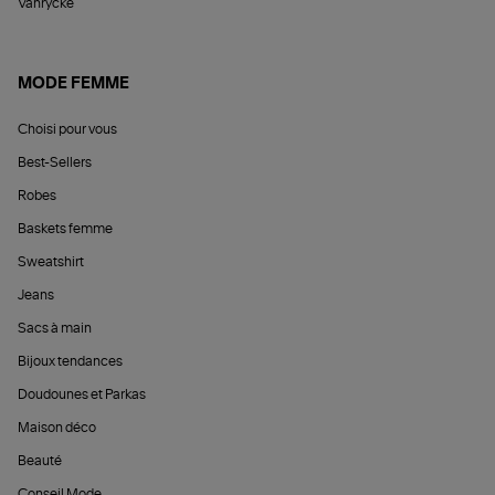
Vanrycke
MODE FEMME
Choisi pour vous
Best-Sellers
Robes
Baskets femme
Sweatshirt
Jeans
Sacs à main
Bijoux tendances
Doudounes et Parkas
Maison déco
Beauté
Conseil Mode