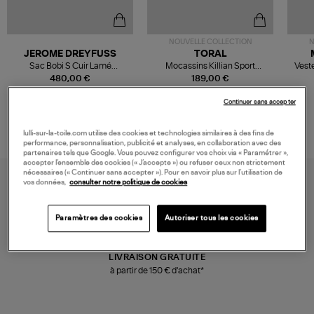
NOUVELLE COLLECTION
N
JEROME DREYFUSS
TORAL
Sac Bobi S Cuir Lamé
Mocassins Killian Sport
Veste
Champagne
Mousse
480,00 €
189,00 €
Continuer sans accepter
lulli-sur-la-toile.com utilise des cookies et technologies similaires à des fins de
performance, personnalisation, publicité et analyses, en collaboration avec des
partenaires tels que Google. Vous pouvez configurer vos choix via « Paramétrer »,
accepter l’ensemble des cookies (« J’accepte ») ou refuser ceux non strictement
nécessaires (« Continuer sans accepter »). Pour en savoir plus sur l’utilisation de
vos données,
consulter notre politique de cookies
Paramètres des cookies
Autoriser tous les cookies
LIVRAISON GRATUITE
à partir de 150 € d'achat*