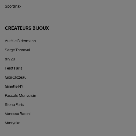
Sportmax
CRÉATEURS BIJOUX
Aurélie Bidermann
Serge Thoraval
d1928
Feidt Paris
Gigi Clozeau
Ginette NY
Pascale Monvoisin
Stone Paris
Vanessa Baroni
Vanrycke