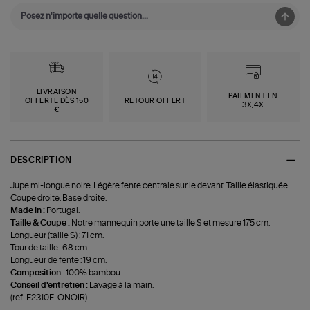
LIVRAISON
PAIEMENT EN
OFFERTE DÈS 150
RETOUR OFFERT
3X,4X
€
DESCRIPTION
Jupe mi-longue noire. Légère fente centrale sur le devant. Taille élastiquée.
Coupe droite. Base droite.
Made in :
Portugal.
Taille & Coupe :
Notre mannequin porte une taille S et mesure 175 cm.
Longueur (taille S) : 71 cm.
Tour de taille : 68 cm.
Longueur de fente : 19 cm.
Composition :
100% bambou.
Conseil d'entretien :
Lavage à la main.
(ref-E2310FLONOIR)