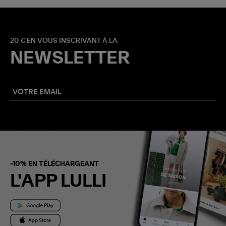
20 € EN VOUS INSCRIVANT À LA
NEWSLETTER
-10% EN TÉLÉCHARGEANT
L'APP LULLI