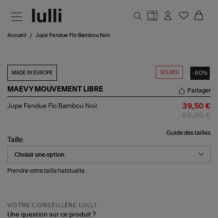
Aller au contenu principal
Accueil
Jupe Fendue Flo Bambou Noir
SOLDES
-60%
MADE IN EUROPE
MAEVY MOUVEMENT LIBRE
Partager
Jupe
Jupe Fendue Flo Bambou Noir
39,50 €
Fendue
99,00 €
Flo
Bambou
Guide des tailles
Noir
Taille
Prendre votre taille habituelle.
VOTRE CONSEILLÈRE LULLI
Une question sur ce produit ?