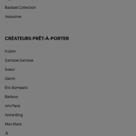
Baobab Collection
Assouline
CRÉATEURS PRÊT-À-PORTER
Kujten
Samsoe Samsoe
Soeur
Ganni
Éric Bompard
Barbour
Ami Paris
Anine Bing
Max Mara
&