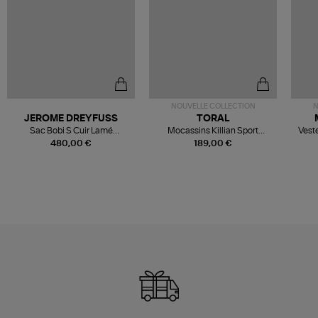
NOUVELLE COLLECTION
N
JEROME DREYFUSS
TORAL
Sac Bobi S Cuir Lamé
Mocassins Killian Sport
Veste
Champagne
Mousse
480,00 €
189,00 €