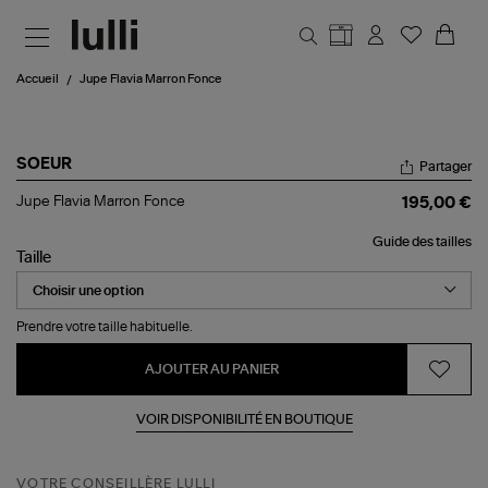
Aller au contenu principal
Accueil
Jupe Flavia Marron Fonce
SOEUR
Partager
Jupe
Jupe Flavia Marron Fonce
195,00 €
Flavia
Marron
Guide des tailles
Fonce
Taille
Prendre votre taille habituelle.
AJOUTER AU PANIER
VOIR DISPONIBILITÉ EN BOUTIQUE
VOTRE CONSEILLÈRE LULLI