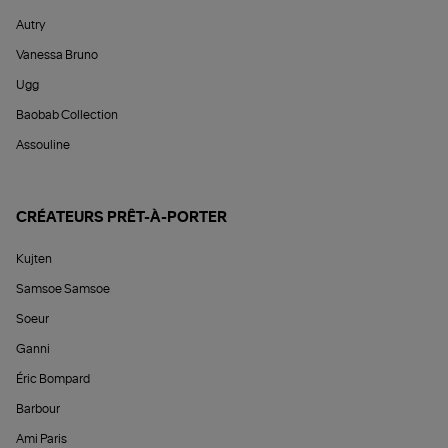
Autry
Vanessa Bruno
Ugg
Baobab Collection
Assouline
CRÉATEURS PRÊT-À-PORTER
Kujten
Samsoe Samsoe
Soeur
Ganni
Éric Bompard
Barbour
Ami Paris