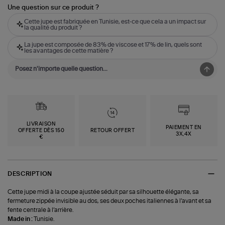
Une question sur ce produit ?
Cette jupe est fabriquée en Tunisie, est-ce que cela a un impact sur
la qualité du produit ?
La jupe est composée de 83% de viscose et 17% de lin, quels sont
les avantages de cette matière ?
LIVRAISON
PAIEMENT EN
OFFERTE DÈS 150
RETOUR OFFERT
3X,4X
€
DESCRIPTION
Cette jupe midi à la coupe ajustée séduit par sa silhouette élégante, sa
fermeture zippée invisible au dos, ses deux poches italiennes à l’avant et sa
fente centrale à l’arrière.
Made in :
Tunisie.