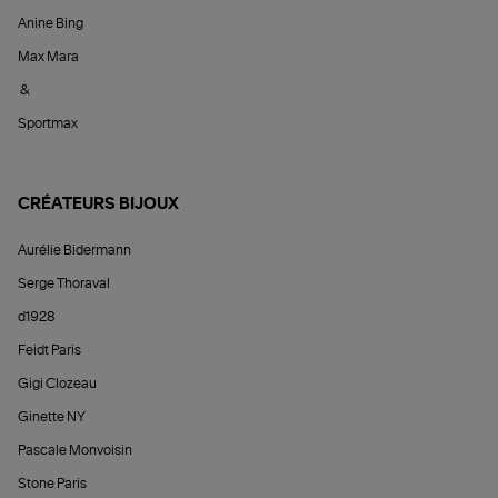
Anine Bing
Max Mara
&
Sportmax
CRÉATEURS BIJOUX
Aurélie Bidermann
Serge Thoraval
d1928
Feidt Paris
Gigi Clozeau
Ginette NY
Pascale Monvoisin
Stone Paris