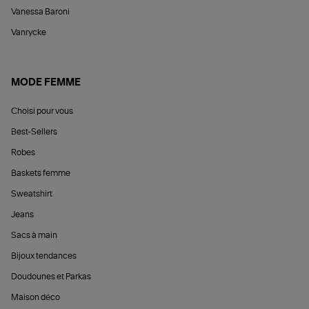
Vanessa Baroni
Vanrycke
MODE FEMME
Choisi pour vous
Best-Sellers
Robes
Baskets femme
Sweatshirt
Jeans
Sacs à main
Bijoux tendances
Doudounes et Parkas
Maison déco