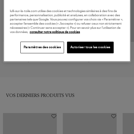
lulli-sur-la-toile.com utilise des cookies et technologies similaires à des fins de
performance, personnalisation, publicité et analyses, en collaboration avec des
partenaires tels que Google. Vous pouvez configurer vos choix via « Paramétrer »,
accepter l’ensemble des cookies (« J’accepte ») ou refuser ceux non strictement
nécessaires (« Continuer sans accepter »). Pour en savoir plus sur l’utilisation de
vos données,
consulter notre politique de cookies
Paramètres des cookies
Autoriser tous les cookies
MAX MARA
ANINE BING
Jupe Crisma Noir, 'S Max
Jupe Shelby Black
159,00 €
325,00 €
VOS DERNIERS PRODUITS VUS