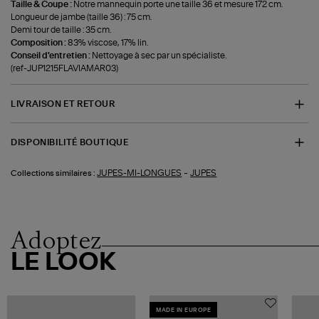
Taille & Coupe :
Notre mannequin porte une taille 36 et mesure 172 cm.
Longueur de jambe (taille 36) : 75 cm.
Demi tour de taille : 35 cm.
Composition :
83% viscose, 17% lin.
Conseil d'entretien :
Nettoyage à sec par un spécialiste.
(ref-JUP1215FLAVIAMAR03)
LIVRAISON ET RETOUR
DISPONIBILITÉ BOUTIQUE
-
JUPES-MI-LONGUES
JUPES
Collections similaires :
Adoptez
LE LOOK
MADE IN EUROPE