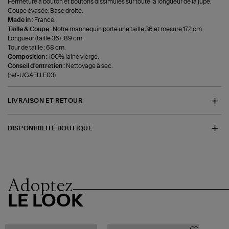
Fermeture à bouton et boutons dissimulés sur toute la longueur de la jupe.
Coupe évasée. Base droite.
Made in :
France.
Taille & Coupe :
Notre mannequin porte une taille 36 et mesure 172 cm.
Longueur (taille 36) : 89 cm.
Tour de taille : 68 cm.
Composition :
100% laine vierge.
Conseil d'entretien :
Nettoyage à sec.
(ref-UGAELLE03)
LIVRAISON ET RETOUR
DISPONIBILITÉ BOUTIQUE
Adoptez
LE LOOK