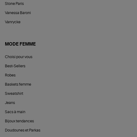
Stone Paris
Vanessa Baroni
Vanrycke
MODE FEMME
Choisi pour vous
Best-Sellers
Robes
Baskets femme
Sweatshirt
Jeans
Sacs à main
Bijoux tendances
Doudounes et Parkas