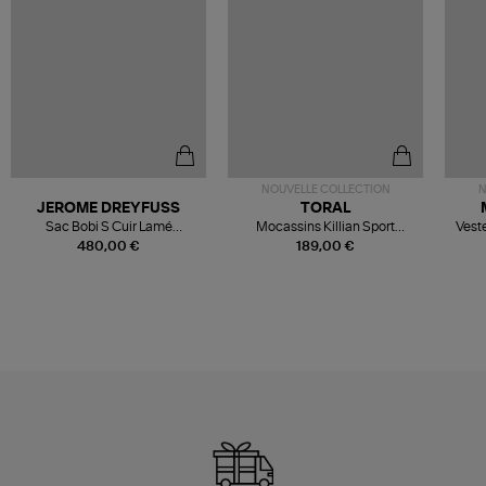
NOUVELLE COLLECTION
N
JEROME DREYFUSS
TORAL
Sac Bobi S Cuir Lamé
Mocassins Killian Sport
Veste
Champagne
Mousse
480,00 €
189,00 €