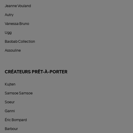
Jeanne Vouland
Autry
Vanessa Bruno
Ugg
Baobab Collection
Assouline
CRÉATEURS PRÊT-À-PORTER
Kujten
Samsoe Samsoe
Soeur
Ganni
Éric Bompard
Barbour