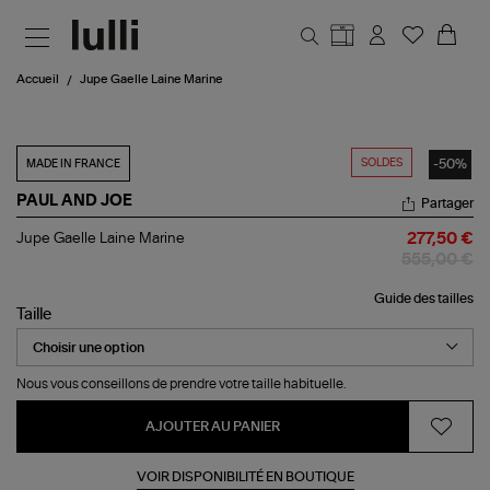
Aller au contenu principal
Accueil
Jupe Gaelle Laine Marine
SOLDES
-50%
MADE IN FRANCE
PAUL AND JOE
Partager
Jupe
Jupe Gaelle Laine Marine
277,50 €
Gaelle
555,00 €
Laine
Marine
Guide des tailles
Taille
Nous vous conseillons de prendre votre taille habituelle.
AJOUTER AU PANIER
VOIR DISPONIBILITÉ EN BOUTIQUE