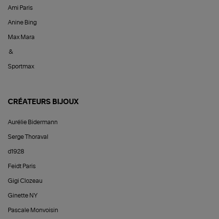
Ami Paris
Anine Bing
Max Mara
&
Sportmax
CRÉATEURS BIJOUX
Aurélie Bidermann
Serge Thoraval
d1928
Feidt Paris
Gigi Clozeau
Ginette NY
Pascale Monvoisin