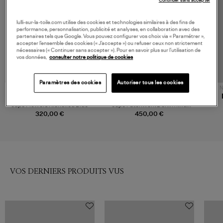
Continuer sans accepter
lulli-sur-la-toile.com utilise des cookies et technologies similaires à des fins de
performance, personnalisation, publicité et analyses, en collaboration avec des
partenaires tels que Google. Vous pouvez configurer vos choix via « Paramétrer »,
accepter l’ensemble des cookies (« J’accepte ») ou refuser ceux non strictement
nécessaires (« Continuer sans accepter »). Pour en savoir plus sur l’utilisation de
vos données,
consulter notre politique de cookies
Paramètres des cookies
Autoriser tous les cookies
N
FARM RIO
GANNI
Jupe Flowers Richelieu Blue
Jupe Patchwork Denim Mid
Blue Vintage
320,00 €
450,00 €
VOS DERNIERS PRODUITS VUS