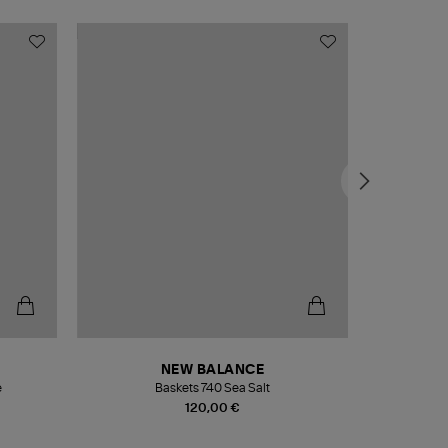
NEW BALANCE
e
Baskets 740 Sea Salt
Veste
120,00 €