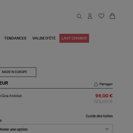
TENDANCES
VALISE D'ÉTÉ
LAST CHANCE
MADE IN EUROPE
EUR
Partager
pe
 Goa Ardoise
99,00 €
a
oise
165,00 €
Guide des tailles
le