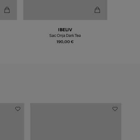
IBELIV
S
Sac Onja Dark Tea
Boucles D
190,00 €
MADE