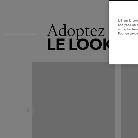
lulli-sur-la-t
Adoptez
analyses, en 
accepter l’en
Pour en savoir
LE LOOK