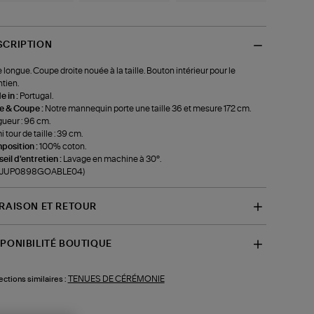
SCRIPTION
 longue. Coupe droite nouée à la taille. Bouton intérieur pour le
tien.
 in :
Portugal.
le & Coupe :
Notre mannequin porte une taille 36 et mesure 172 cm.
ueur : 96 cm.
 tour de taille : 39 cm.
position :
100% coton.
eil d'entretien :
Lavage en machine à 30°.
f-JUP0898GOABLE04)
VRAISON ET RETOUR
SPONIBILITÉ BOUTIQUE
TENUES DE CÉRÉMONIE
ections similaires :