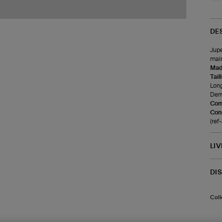
DE
Jupe
main
Made
Tail
Long
Demi
Com
Cons
(re
LI
DI
Coll