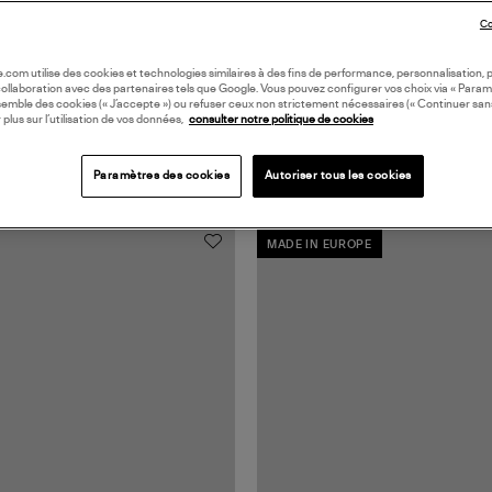
Co
oile.com utilise des cookies et technologies similaires à des fins de performance, personnalisation, p
collaboration avec des partenaires tels que Google. Vous pouvez configurer vos choix via « Param
semble des cookies (« J’accepte ») ou refuser ceux non strictement nécessaires (« Continuer san
 plus sur l’utilisation de vos données,
consulter notre politique de cookies
Paramètres des cookies
Autoriser tous les cookies
MADE IN EUROPE