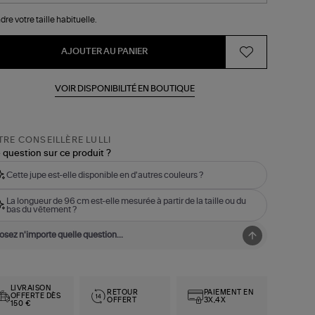
dre votre taille habituelle.
AJOUTER AU PANIER
VOIR DISPONIBILITÉ EN BOUTIQUE
RE CONSEILLÈRE LULLI
 question sur ce produit ?
Cette jupe est-elle disponible en d'autres couleurs ?
La longueur de 96 cm est-elle mesurée à partir de la taille ou du
bas du vêtement ?
LIVRAISON
RETOUR
PAIEMENT EN
OFFERTE DÈS
OFFERT
3X,4X
150 €