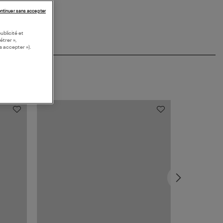
ntinuer sans accepter
ublicité et
étrer »,
s accepter »).