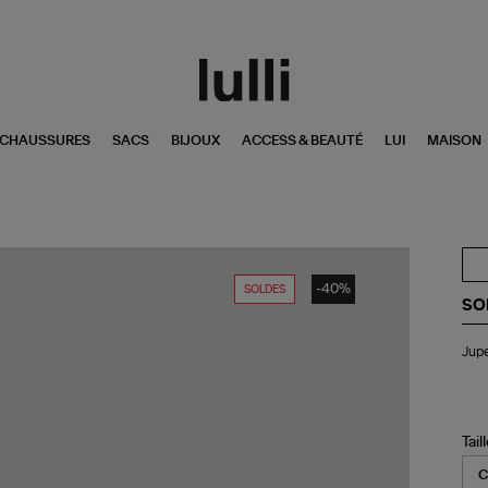
CHAUSSURES
SACS
BIJOUX
ACCESS & BEAUTÉ
LUI
MAISON
-40%
SOLDES
SO
Ju
Jupe
Go
Ard
Tail