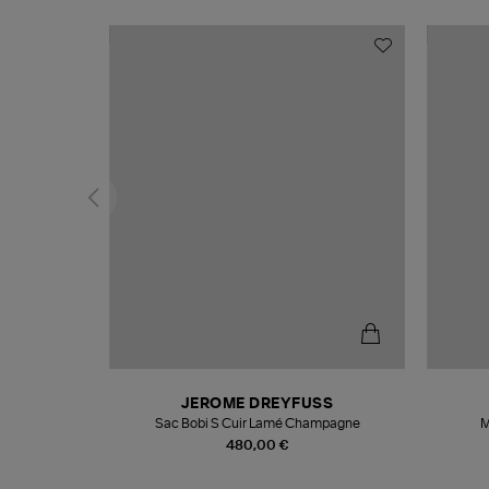
N
JEROME DREYFUSS
te
Sac Bobi S Cuir Lamé Champagne
M
480,00 €