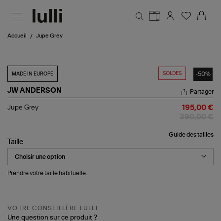
Aller au contenu principal
Accueil
Jupe Grey
SOLDES
-50%
MADE IN EUROPE
JW ANDERSON
Partager
Jupe
Jupe Grey
195,00 €
Grey
390,00 €
Guide des tailles
Taille
Prendre votre taille habituelle.
VOTRE CONSEILLÈRE LULLI
Une question sur ce produit ?