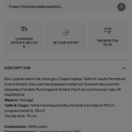
LIVRAISON
PAIEMENT EN
OFFERTE DÈS 150
RETOUR OFFERT
3X,4X
€
DESCRIPTION
Mini-jupe en denim de coton gris. Coupe trapèze. Taille mi-haute. Fermeture
à zip et bouton. Deux poches plaquées à rabat sur l'avant et deux poches
plaquées à l'arrière. Plus longue à l'arrière. Patch en cuir brut avec logo JW
ANDERSON.
Made in :
Portugal.
Taille & Coupe :
Notre mannequin porte une taille S et mesure 175 cm.
Longueur (taille S) : 33 cm.
Tour de taille : 76 cm.
Composition :
100% coton.
Conseil d'entretien :
Lavage en machine à 30°C.