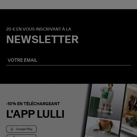
20 € EN VOUS INSCRIVANT À LA
NEWSLETTER
-10% EN TÉLÉCHARGEANT
L'APP LULLI