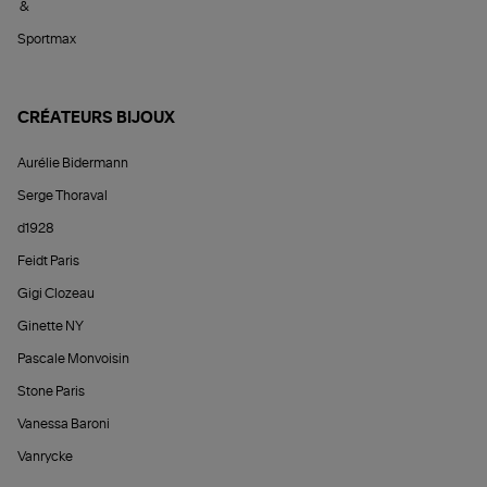
&
Sportmax
CRÉATEURS BIJOUX
Aurélie Bidermann
Serge Thoraval
d1928
Feidt Paris
Gigi Clozeau
Ginette NY
Pascale Monvoisin
Stone Paris
Vanessa Baroni
Vanrycke