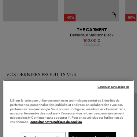
-40%
-50%
THE GARMENT
Débardeur Madison Black
102,00 €
170,00 €
VOS DERNIERS PRODUITS VUS
Continuer sans accepter
lulli-sur-la-toile.com utilise des cookies et technologies similaires à des fins de
performance, personnalisation, publicité et analyses, en collaboration avec des
partenaires tels que Google. Vous pouvez configurer vos choix via « Paramétrer »,
accepter l’ensemble des cookies (« J’accepte ») ou refuser ceux non strictement
nécessaires (« Continuer sans accepter »). Pour en savoir plus sur l’utilisation de
vos données,
consulter notre politique de cookies