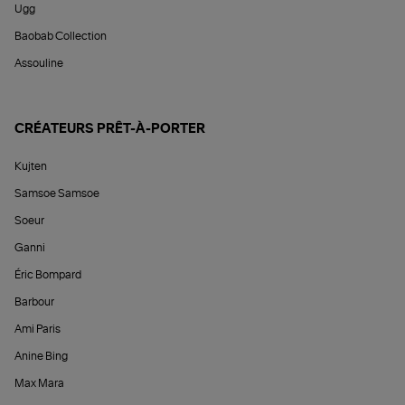
Ugg
Baobab Collection
Assouline
CRÉATEURS PRÊT-À-PORTER
Kujten
Samsoe Samsoe
Soeur
Ganni
Éric Bompard
Barbour
Ami Paris
Anine Bing
Max Mara