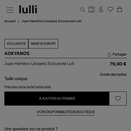
Aller au contenu principal
Accueil
Jupe Hamilton Léopard, Exclusivité Lulli
EXCLUSIVITÉ
MADE IN EUROPE
AOKYANOS
Partager
Jupe
Jupe Hamilton Léopard, Exclusivité Lulli
79,00 €
Hamilton
Léopard,
Guide des tailles
Exclusivité
Taille
unique
Lulli
Prendre votre taille habituelle.
AJOUTER AU PANIER
VOIR DISPONIBILITÉ EN BOUTIQUE
Une question sur ce produit ?