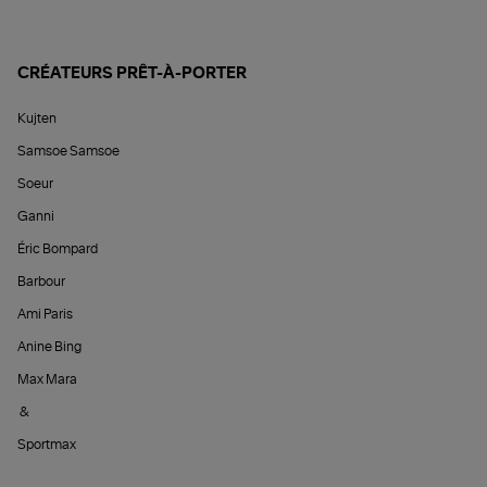
CRÉATEURS PRÊT-À-PORTER
Kujten
Samsoe Samsoe
Soeur
Ganni
Éric Bompard
Barbour
Ami Paris
Anine Bing
Max Mara
&
Sportmax