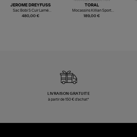
JEROME DREYFUSS
TORAL
Sac Bobi S Cuir Lamé
Mocassins Killian Sport
Champagne
Mousse
480,00 €
189,00 €
LIVRAISON GRATUITE
à partir de 150 € d'achat*