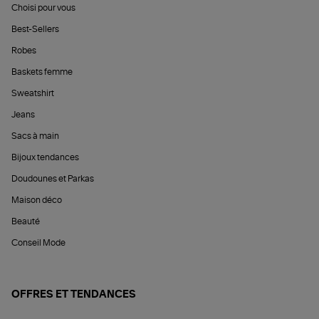
Choisi pour vous
Best-Sellers
Robes
Baskets femme
Sweatshirt
Jeans
Sacs à main
Bijoux tendances
Doudounes et Parkas
Maison déco
Beauté
Conseil Mode
OFFRES ET TENDANCES