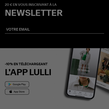
20 € EN VOUS INSCRIVANT À LA
NEWSLETTER
-10% EN TÉLÉCHARGEANT
L'APP LULLI