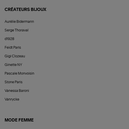
CRÉATEURS BIJOUX
Aurélie Bidermann
Serge Thoraval
d1928
Feidt Paris
Gigi Clozeau
Ginette NY
Pascale Monvoisin
Stone Paris
Vanessa Baroni
Vanrycke
MODE FEMME