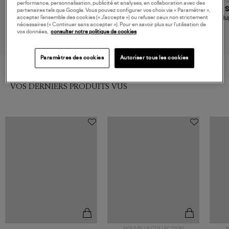
N
performance, personnalisation, publicité et analyses, en collaboration avec des
ADIDAS
SAMSOE SAMSOE
partenaires tels que Google. Vous pouvez configurer vos choix via « Paramétrer »,
Jupe Denim Skirt Medium
Jupe Saagneta Mulch
Ju
accepter l’ensemble des cookies (« J’accepte ») ou refuser ceux non strictement
Black Denim, Capsule
nécessaires (« Continuer sans accepter »). Pour en savoir plus sur l’utilisation de
85,00 €
150,00 €
Summer Glow
vos données,
consulter notre politique de cookies
Paramètres des cookies
Autoriser tous les cookies
VOS DERNIERS PRODUITS VUS
NOUVELLE COLLECTION
N