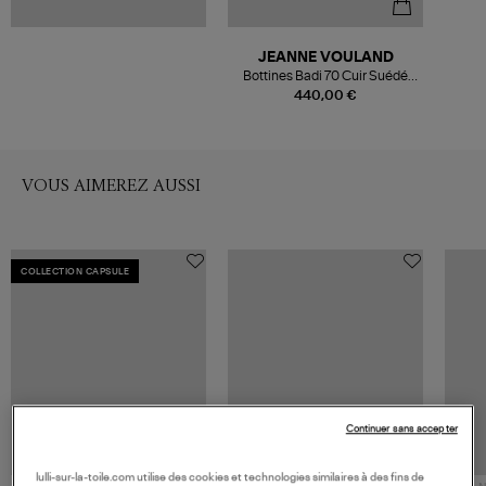
JEANNE VOULAND
Bottines Badi 70 Cuir Suédé
Noir
440,00 €
VOUS AIMEREZ AUSSI
COLLECTION CAPSULE
Continuer sans accepter
lulli-sur-la-toile.com utilise des cookies et technologies similaires à des fins de