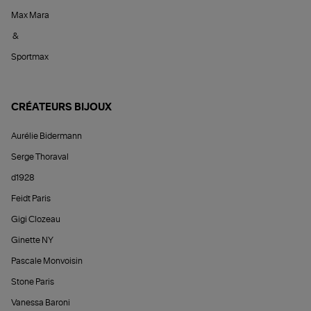
Max Mara
&
Sportmax
CRÉATEURS BIJOUX
Aurélie Bidermann
Serge Thoraval
d1928
Feidt Paris
Gigi Clozeau
Ginette NY
Pascale Monvoisin
Stone Paris
Vanessa Baroni