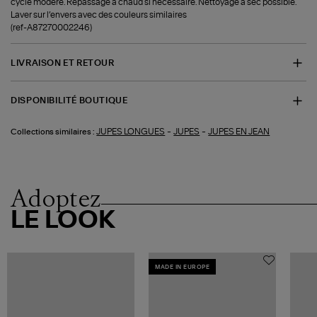
cycle modéré. Repassage à chaud si nécessaire. Nettoyage à sec possible.
Laver sur l’envers avec des couleurs similaires
(ref-A87270002246)
LIVRAISON ET RETOUR
DISPONIBILITÉ BOUTIQUE
-
-
JUPES LONGUES
JUPES
JUPES EN JEAN
Collections similaires :
Adoptez
LE LOOK
MADE IN EUROPE