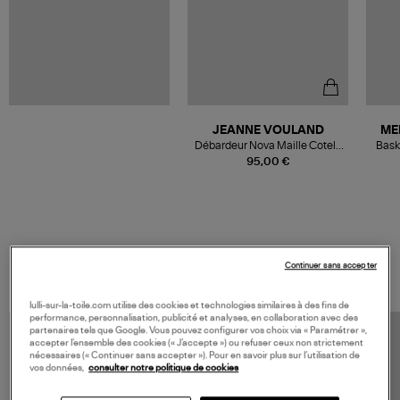
JEANNE VOULAND
ME
Débardeur Nova Maille Cotelé
Bask
Blanc
95,00 €
VOS DERNIERS PRODUITS VUS
Continuer sans accepter
lulli-sur-la-toile.com utilise des cookies et technologies similaires à des fins de
performance, personnalisation, publicité et analyses, en collaboration avec des
partenaires tels que Google. Vous pouvez configurer vos choix via « Paramétrer »,
accepter l’ensemble des cookies (« J’accepte ») ou refuser ceux non strictement
nécessaires (« Continuer sans accepter »). Pour en savoir plus sur l’utilisation de
vos données,
consulter notre politique de cookies