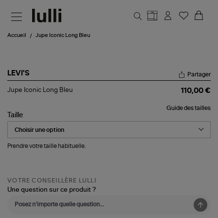
Aller au contenu principal
Accueil
Jupe Iconic Long Bleu
LEVI'S
Partager
Jupe
Jupe Iconic Long Bleu
110,00 €
Iconic
Long
Guide des tailles
Bleu
Taille
Prendre votre taille habituelle.
VOTRE CONSEILLÈRE LULLI
Une question sur ce produit ?