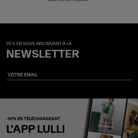
20 € EN VOUS INSCRIVANT À LA
NEWSLETTER
-10% EN TÉLÉCHARGEANT
L'APP LULLI