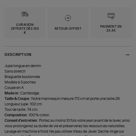
LIVRAISON
PAIEMENT EN
OFFERTE DÈS 150
RETOUR OFFERT
3X,4X
€
DESCRIPTION
Jupe longue en denim
Sans stretch
Braguette boutonnée
Modèle à 5 poches
Coupe en A
Made in :
Cambodge.
Taille & Coupe :
Notre mannequin mesure 172 cm et porte une taille 26.
Longueur jupe : 102 cm
Tour de taille : 74 cm.
Composition :
100 % coton.
Conseil d'entretien :
Portez au moins 10 fois votre jean avant de le laver, ainsi
vous prolongerez sa durée de vie et préserverez les ressources naturelles.
Lavage en machine à froid. Ne pas utiliser d’eau de Javel. Sèche-linge sur